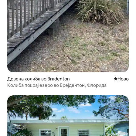
Дрвена колиба во Bradenton
Ново сме
Ново
Колиба покрај езеро во Брејдентон, Флорида