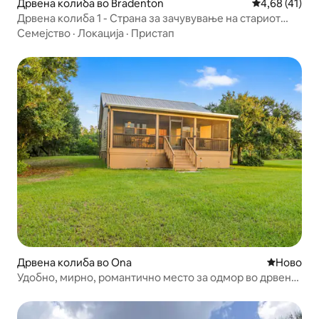
Дрвена колиба во Bradenton
Просечна оце
4,68 (41)
Дрвена колиба 1 - Страна за зачувување на стариот
свет
Семејство
·
Локација
·
Пристап
Дрвена колиба во Ona
Ново сме
Ново
Удобно, мирно, романтично место за одмор во дрвена
колиба