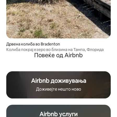
Дрвена колиба во Bradenton
Колиба покрај езеро во близина на Тампа, Флорида
Повеќе од Airbnb
Airbnb доживувања
Доживејте нешто ново
Airbnb услуги