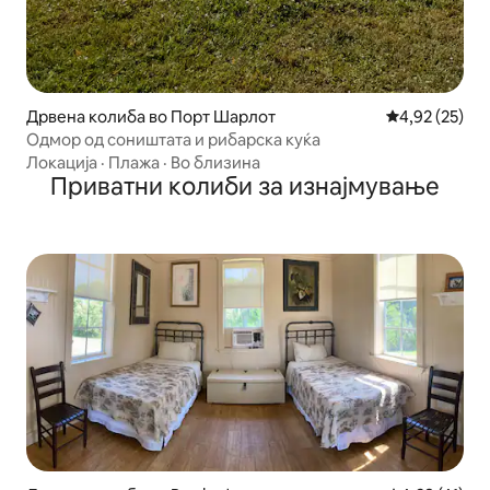
Дрвена колиба во Порт Шарлот
Просечна оце
4,92 (25)
Одмор од соништата и рибарска куќа
Локација
·
Плажа
·
Во близина
Приватни колиби за изнајмување