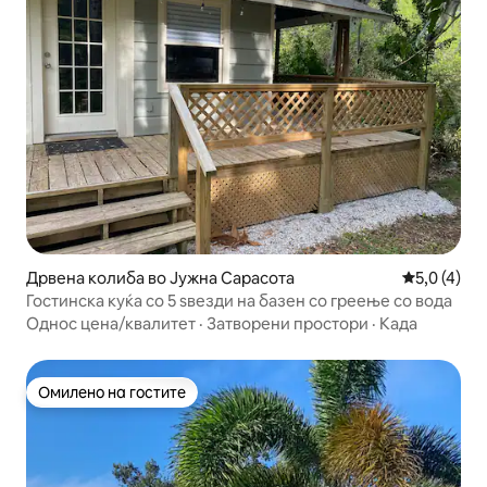
Дрвена колиба во Јужна Сарасота
Просечна о
5,0 (4)
Гостинска куќа со 5 ѕвезди на базен со греење со вода
Однос цена/квалитет
·
Затворени простори
·
Када
Омилено на гостите
Омилено на гостите