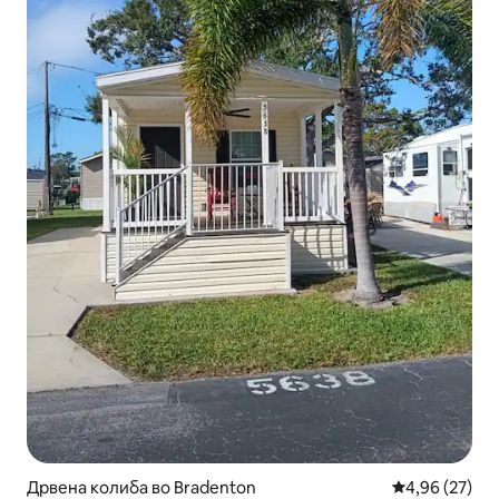
Дрвена колиба во Bradenton
Просечна оце
4,96 (27)