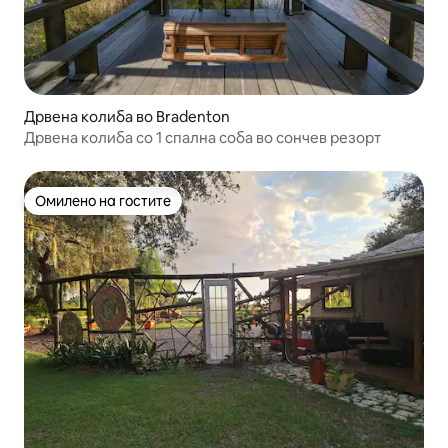
Дрвена колиба во Bradenton
Дрвена колиба со 1 спална соба во сончев резорт
Омилено на гостите
Омилено на гостите