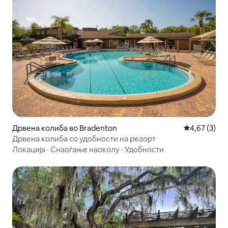
Дрвена колиба во Bradenton
Просечна оц
4,67 (3)
Дрвена колиба со удобности на резорт
Локација
·
Снаоѓање наоколу
·
Удобности