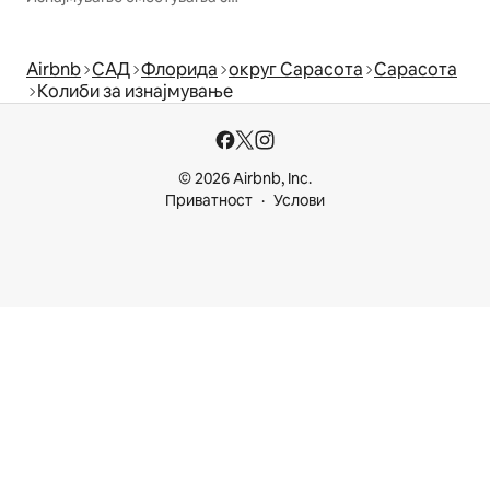
Airbnb
САД
Флорида
округ Сарасота
Сарасота
Колиби за изнајмување
© 2026 Airbnb, Inc.
Приватност
Услови