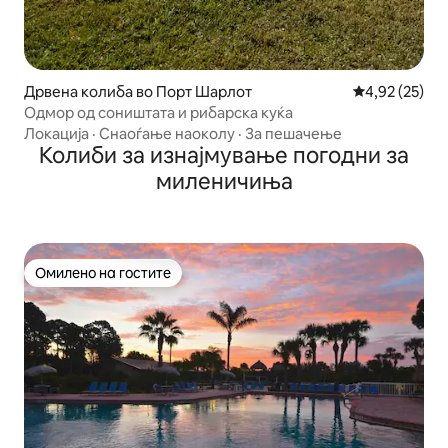
Дрвена колиба во Порт Шарлот
Просечна оце
4,92 (25)
Одмор од соништата и рибарска куќа
Локација
·
Снаоѓање наоколу
·
За пешачење
Колиби за изнајмување погодни за
миленичиња
Омилено на гостите
Омилено на гостите