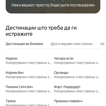
Нека вашиот престој биде уште поспецијален
Дестинации што треба да ги
истражите
Дестинации во близина
Други видови сместувања
Нај
Мајами
Четири агли
Изнајмување сместувања за одмор
Изнајмување сместувања за одмор
Мајами Бич
Орландо
Изнајмување сместувања за одмор
Изнајмување сместувања за одмор
Панама Сити Бич
Форт Лодердејл
Изнајмување сместувања за одмор
Изнајмување сместувања за одмор
Тампа
Прикажи повеќе
Изнајмување сместувања за одмор