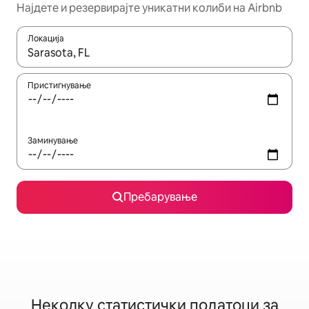
Најдете и резервирајте уникатни колиби на Airbnb
Локација
Кога резултатите се достапни, движете се со копчињата со 
Пристигнување
Заминување
Пребарување
Неколку статистички податоци за