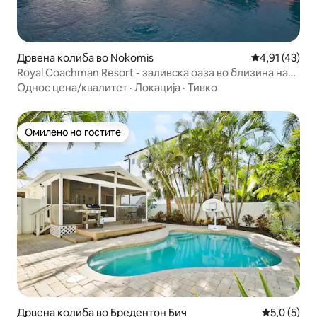
Дрвена колиба во Nokomis
Просечна оце
4,91 (43)
Royal Coachman Resort - заливска оаза во близина на
плажа
Однос цена/квалитет
·
Локација
·
Тивко
Омилено на гостите
Омилено на гостите
Дрвена колиба во Бредентон Бич
Просечна о
5,0 (5)