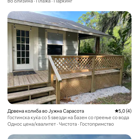
Во близина
·
Плажа
·
Паркинг
Дрвена колиба во Јужна Сарасота
Просечна о
5,0 (4)
Гостинска куќа со 5 ѕвезди на базен со греење со вода
Однос цена/квалитет
·
Чистота
·
Гостопримство