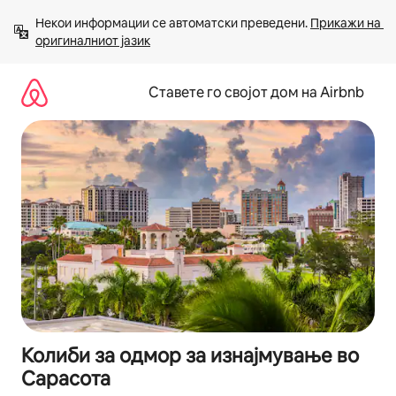
Прескокни
Некои информации се автоматски преведени. 
Прикажи на 
на
оригиналниот јазик
содржина
Ставете го својот дом на Airbnb
Колиби за одмор за изнајмување во
Сарасота