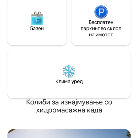
Бесплатен
Базен
паркинг во склоп
на имотот
Клима уред
Колиби за изнајмување со
хидромасажна када