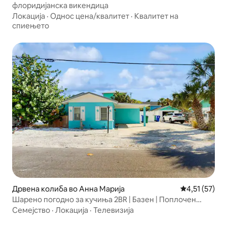
флоридијанска викендица
Локација
·
Однос цена/квалитет
·
Квалитет на
спиењето
Дрвена колиба во Анна Марија
Просечна оце
4,51 (57)
Шарено погодно за кучиња 2BR | Базен | Поплочен
двор | W/D
Семејство
·
Локација
·
Телевизија