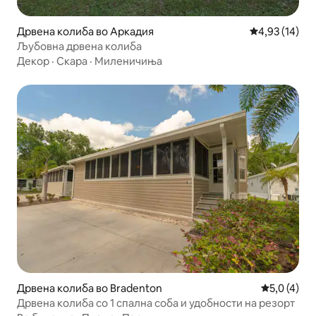
Дрвена колиба во Аркадия
Просечна оце
4,93 (14)
Љубовна дрвена колиба
Декор
·
Скара
·
Миленичиња
Дрвена колиба во Bradenton
Просечна о
5,0 (4)
Дрвена колиба со 1 спална соба и удобности на резорт