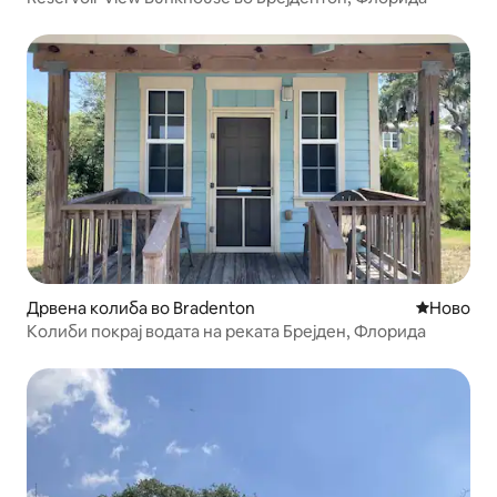
Дрвена колиба во Bradenton
Ново сме
Ново
Колиби покрај водата на реката Брејден, Флорида