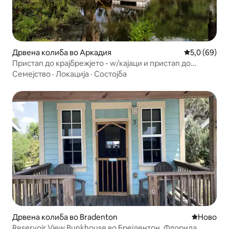
Дрвена колиба во Аркадия
Просечна оц
5,0 (69)
Пристап до крајбрежјето - w/кајаци и пристап до
реката Мир
Семејство
·
Локација
·
Состојба
Дрвена колиба во Bradenton
Ново сме
Ново
Reservoir View Bunkhouse во Брејдентон, Флорида