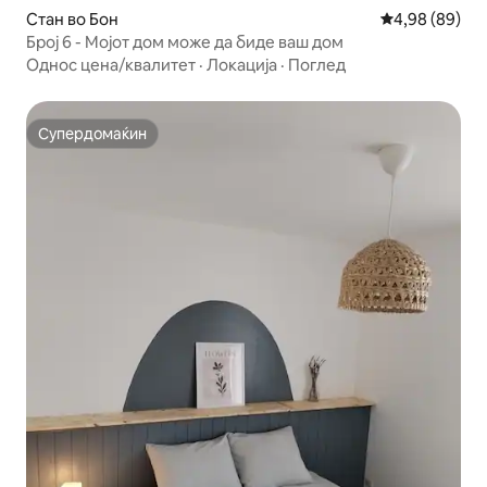
Стан во Бон
Просечна оце
4,98 (89)
Број 6 - Мојот дом може да биде ваш дом
Однос цена/квалитет
·
Локација
·
Поглед
Супердомаќин
Супердомаќин