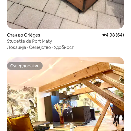
Стан во Grièges
Просечна оце
4,98 (64)
Studette de Port Maty
Локација
·
Семејство
·
Удобност
Супердомаќин
Супердомаќин