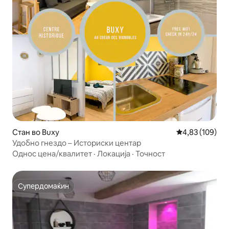
Стан во Buxy
Просечна оцен
4,83 (109)
Удобно гнездо – Историски центар
Однос цена/квалитет
·
Локација
·
Точност
Супердомаќин
Супердомаќин