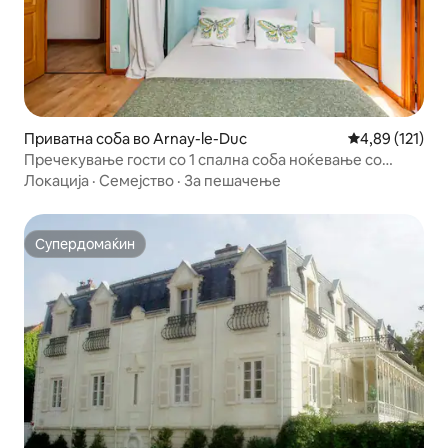
Приватна соба во Arnay-le-Duc
Просечна оцен
4,89 (121)
Пречекување гости со 1 спална соба ноќевање со
појадок
Локација
·
Семејство
·
За пешачење
Супердомаќин
Супердомаќин