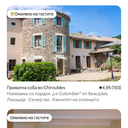
Омилено на гостите
Меѓу најуспешните „Омилени на гостите“
Приватна соба во Chiroubles
Просечна оцен
4,95 (103)
Ноќевање со појадок „Le Colombier“ en Beaujolais
Локација
·
Семејство
·
Квалитет на спиењето
Омилено на гостите
Омилено на гостите