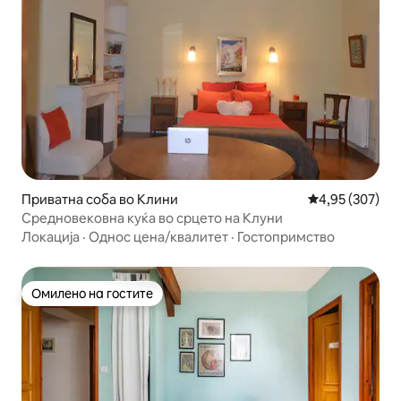
Приватна соба во Клини
Просечна оцен
4,95 (307)
Средновековна куќа во срцето на Клуни
Локација
·
Однос цена/квалитет
·
Гостопримство
Омилено на гостите
Омилено на гостите