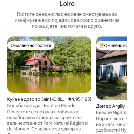
Loire
Гостите се едногласни: овие сместувања за
изнајмување со појадок се високо оценети за
локацијата, чистотата и друго.
Омилено на гостите
Омилено на го
Омилено на гостите
Меѓу најуспешни
Куќа на дрво во Saint-Didier
Просечна оцена: 4,95 од 5, 16
4,95 (163)
-sur-Arroux
Колиба на вода - Bout du Monde
Дом во Argilly
Почестете се со оваа необична и
Beaune Nights: ур
незаборавна станица во срцето на
одлична тишина
Поранешна селск
величествениот Parc Naturel Régional
на 2 ката: многу т
du Morvan. Совршено за одмор на
удобности! Нуи С