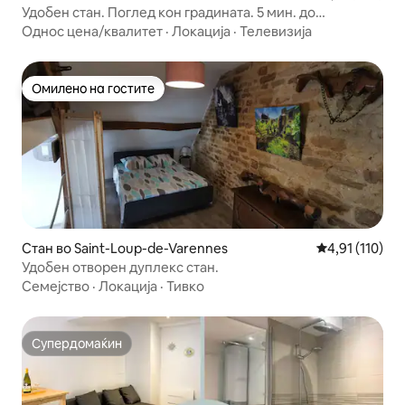
Удобен стан. Поглед кон градината. 5 мин. до
станицата и центарот
Однос цена/квалитет
·
Локација
·
Телевизија
Омилено на гостите
Омилено на гостите
Стан во Saint-Loup-de-Varennes
Просечна оцен
4,91 (110)
Удобен отворен дуплекс стан.
Семејство
·
Локација
·
Тивко
Супердомаќин
Супердомаќин