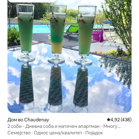
Омилено на гостите
Дом во Chaudenay
Просечна оцен
4,92 (438)
2 соби - Дневна соба и матичен апартман - Многу
тишина
Семејство
·
Однос цена/квалитет
·
Појадок