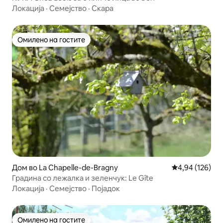
Локација
·
Семејство
·
Скара
Омилено на гостите
Омилено на гостите
Дом во La Chapelle-de-Bragny
Просечна оцен
4,94 (126)
Градина со лежалка и зеленчук: Le Gîte
Локација
·
Семејство
·
Појадок
Омилено на гостите