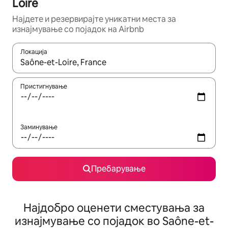
Loire
Најдете и резервирајте уникатни места за
изнајмување со појадок на Airbnb
Локација
Кога резултатите се достапни, движете се со копчињата со 
Пристигнување
Заминување
Пребарување
Најдобро оценети сместувања за
изнајмување со појадок во Saône-et-