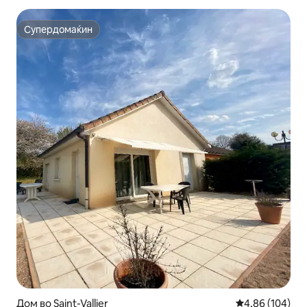
Супердомаќин
Супердомаќин
Дом во Saint-Vallier
Просечна оцен
4,86 (104)