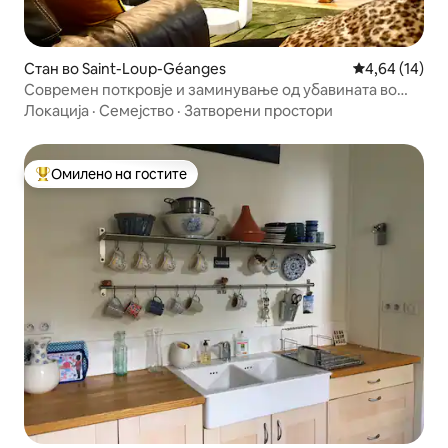
Стан во Saint-Loup-Géanges
Просечна оце
4,64 (14)
Современ поткровје и заминување од убавината во
Бон
Локација
·
Семејство
·
Затворени простори
Омилено на гостите
Меѓу најуспешните „Омилени на гостите“