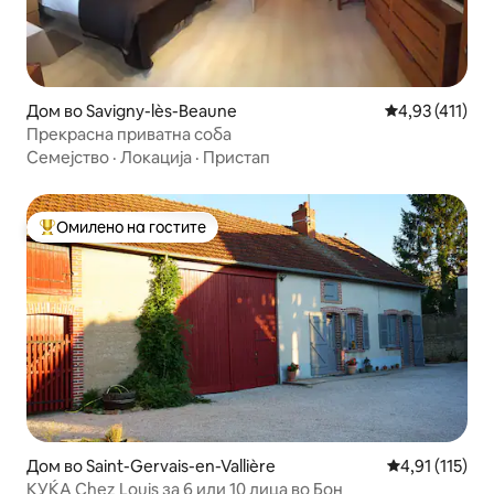
Дом во Savigny-lès-Beaune
Просечна оцен
4,93 (411)
Прекрасна приватна соба
Семејство
·
Локација
·
Пристап
Омилено на гостите
Меѓу најуспешните „Омилени на гостите“
Дом во Saint-Gervais-en-Vallière
Просечна оцен
4,91 (115)
КУЌА Chez Louis за 6 или 10 лица во Бон