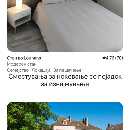
Стан во Louhans
Просечна оце
4,76 (70)
Модерен стан
Семејство
·
Локација
·
За пешачење
Сместувања за ноќевање со појадок
за изнајмување