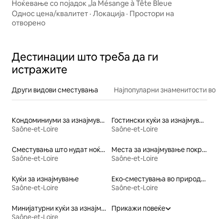
Ноќевање со појадок „la Mésange à Tête Bleue
Однос цена/квалитет
·
Локација
·
Простори на
отворено
Дестинации што треба да ги
истражите
Други видови сместувања
Најпопуларни знаменитости во 
Кондоминиуми за изнајмување
Гостински куќи за изнајмување
Saône-et-Loire
Saône-et-Loire
Сместувања што нудат ноќевање со појадок
Места за изнајмување покрај вода
Saône-et-Loire
Saône-et-Loire
Куќи за изнајмување
Еко-сместувања во природа за изнајмување
Saône-et-Loire
Saône-et-Loire
Минијатурни куќи за изнајмување
Прикажи повеќе
Saône-et-Loire