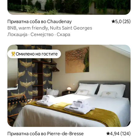
Приватна соба во Chaudenay
Просечна оц
5,0 (25)
BNB, warm friendly, Nuits Saint Georges
Локација
·
Семејство
·
Скара
Омилено на гостите
Меѓу најуспешните „Омилени на гостите“
Приватна соба во Pierre-de-Bresse
Просечна оцен
4,94 (124)