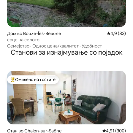
Дом во Bouze-lès-Beaune
Просечна оц
4,9 (83)
срце на селото
Семејство
·
Однос цена/квалитет
·
Удобност
Станови за изнајмување со појадок
Омилено на гостите
Меѓу најуспешните „Омилени на гостите“
Стан во Chalon-sur-Saône
Просечна оцен
4,91 (300)