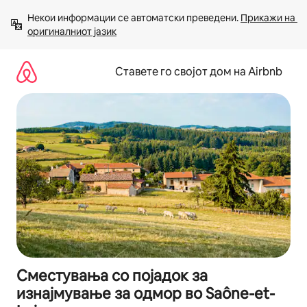
Прескокни
Некои информации се автоматски преведени. 
Прикажи на 
на
оригиналниот јазик
содржина
Ставете го својот дом на Airbnb
Сместувања со појадок за
изнајмување за одмор во Saône-et-