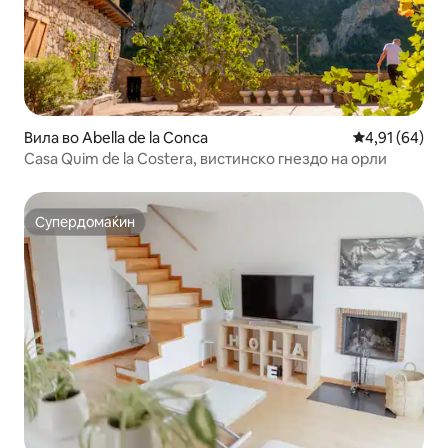
Вила во Abella de la Conca
Просечна оце
4,91 (64)
Casa Quim de la Costera, вистинско гнездо на орли
Супердомаќин
Супердомаќин