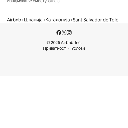
Изнајмување сместувања за одмор
Airbnb
Шпанија
Каталонија
Sant Salvador de Toló
© 2026 Airbnb, Inc.
Приватност
Услови