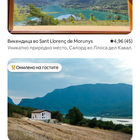
Викендица во Sant Llorenç de Morunys
Просечна оце
4,96 (45)
Уникатно природно место, Салорд во Ллоса дел Кавал.
Омилено на гостите
Меѓу најуспешните „Омилени на гостите“