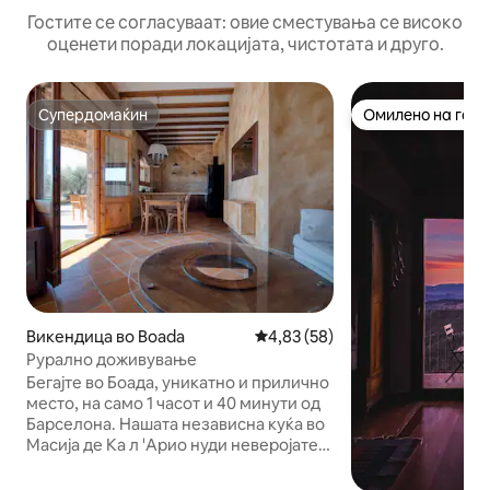
Гостите се согласуваат: овие сместувања се високо
оценети поради локацијата, чистотата и друго.
Супердомаќин
Омилено на гост
Супердомаќин
Омилено на гост
Викендица во Boada
Просечна оцена: 4,83 од 5, 5
4,83 (58)
Рурално доживување
Бегајте во Боада, уникатно и прилично
место, на само 1 часот и 40 минути од
Барселона. Нашата независна куќа во
Масија де Ка л 'Арио нуди неверојатен
поглед, 3 двокреветни соби,
дополнителен кревет, бања и тоалет