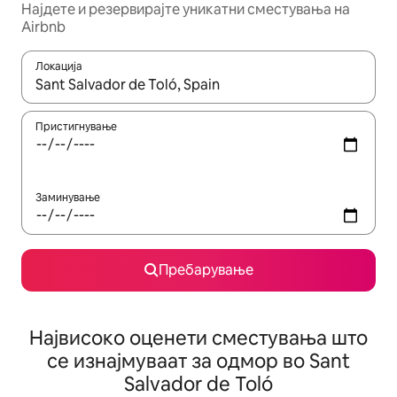
Најдете и резервирајте уникатни сместувања на
Airbnb
Локација
Кога резултатите се достапни, движете се со копчињата со 
Пристигнување
Заминување
Пребарување
Највисоко оценети сместувања што
се изнајмуваат за одмор во Sant
Salvador de Toló