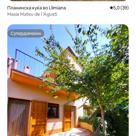
Планинска куќа во Llimiana
Просечна оц
5,0 (39)
Masia Mateu de l 'Agustí
Супердомаќин
Супердомаќин