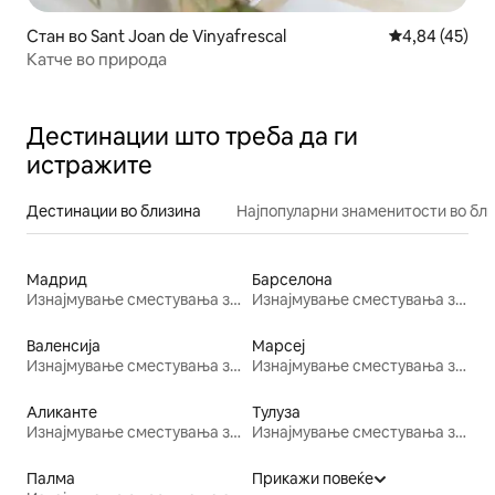
Стан во Sant Joan de Vinyafrescal
Просечна оце
4,84 (45)
Катче во природа
Дестинации што треба да ги
истражите
Дестинации во близина
Најпопуларни знаменитости во бл
Мадрид
Барселона
Изнајмување сместувања за одмор
Изнајмување сместувања за одмор
Валенсија
Марсеј
Изнајмување сместувања за одмор
Изнајмување сместувања за одмор
Аликанте
Тулуза
Изнајмување сместувања за одмор
Изнајмување сместувања за одмор
Палма
Прикажи повеќе