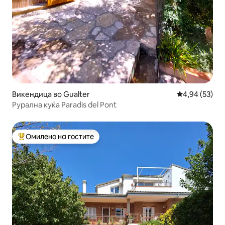
Викендица во Gualter
Просечна оце
4,94 (53)
Рурална куќа Paradis del Pont
Омилено на гостите
Меѓу најуспешните „Омилени на гостите“