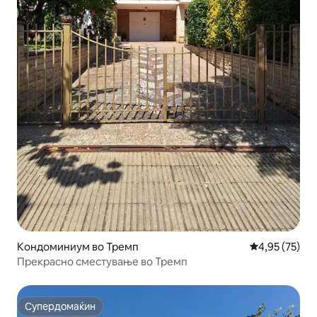
Кондоминиум во Тремп
Просечна оце
4,95 (75)
Прекрасно сместување во Тремп
Супердомаќин
Супердомаќин