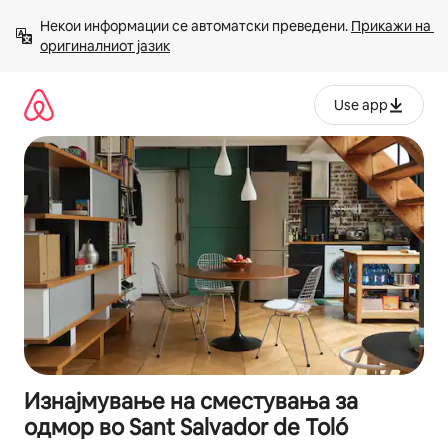
Прескокни
Некои информации се автоматски преведени. 
Прикажи на 
на
оригиналниот јазик
содржина
Use app
Изнајмување на сместувања за
одмор во Sant Salvador de Toló