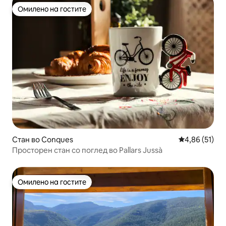
Омилено на гостите
Омилено на гостите
Стан во Conques
Просечна оце
4,86 (51)
Просторен стан со поглед во Pallars Jussà
Омилено на гостите
Омилено на гостите