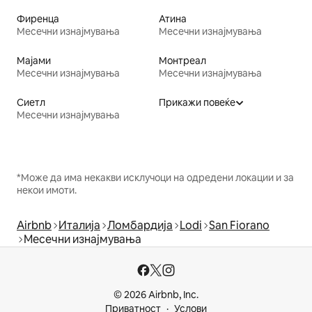
Фиренца
Атина
Месечни изнајмувања
Месечни изнајмувања
Мајами
Монтреал
Месечни изнајмувања
Месечни изнајмувања
Сиетл
Прикажи повеќе
Месечни изнајмувања
*Може да има некакви исклучоци на одредени локации и за
некои имоти.
Airbnb
Италија
Ломбардија
Lodi
San Fiorano
Месечни изнајмувања
© 2026 Airbnb, Inc.
Приватност
Услови