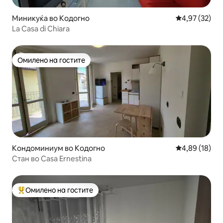
Миникуќа во Кодогно
Просечна оце
4,97 (32)
La Casa di Chiara
Омилено на гостите
Омилено на гостите
Кондоминиум во Кодогно
Просечна оце
4,89 (18)
Стан во Casa Ernestina
Омилено на гостите
Меѓу најуспешните „Омилени на гостите“