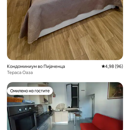
Кондоминиум во Пијаченца
Просечна оце
4,98 (96)
Тераса Оаза
Омилено на гостите
Омилено на гостите