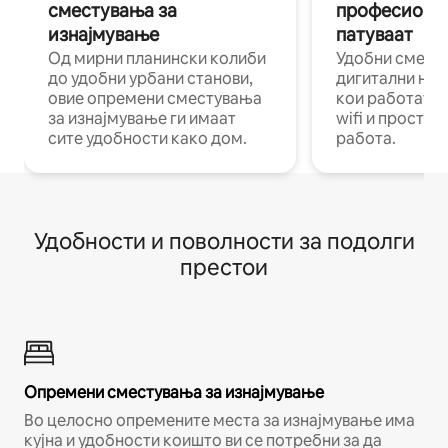
сместувања за
професиона
изнајмување
патуваат
Од мирни планински колиби
Удобни смест
до удобни урбани станови,
дигитални ном
овие опремени сместувања
кои работат н
за изнајмување ги имаат
wifi и простор
сите удобности како дом.
работа.
Удобности и поволности за подолги
престои
Опремени сместувања за изнајмување
Во целосно опремените места за изнајмување има
кујна и удобности коишто ви се потребни за да