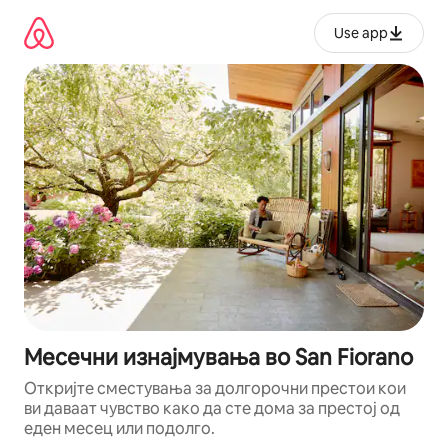
Прескокни
на
Use app
содржина
Месечни изнајмувања во San Fiorano
Откријте сместувања за долгорочни престои кои
ви даваат чувство како да сте дома за престој од
еден месец или подолго.