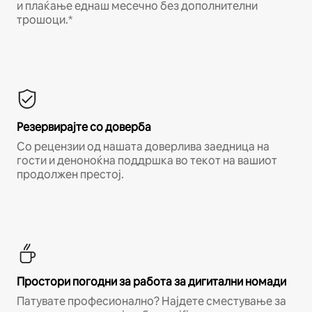
и плаќање еднаш месечно без дополнителни
трошоци.*
Резервирајте со доверба
Со рецензии од нашата доверлива заедница на
гости и деноноќна поддршка во текот на вашиот
продолжен престој.
Простори погодни за работа за дигитални номади
Патувате професионално? Најдете сместување за