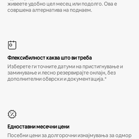
живеете удобно цел месец или подолго. Ова е
совршена алтернатива на поднаем.
Флексибилност каква што ви треба
Изберете ги точните датуми на пристигнување и
заминување и лесно резервирајте онлајн, без
дополнителни обврски и документација.*
Едноставни месечни цени
Посебни цени за долгорочни изнајмувања за одмор