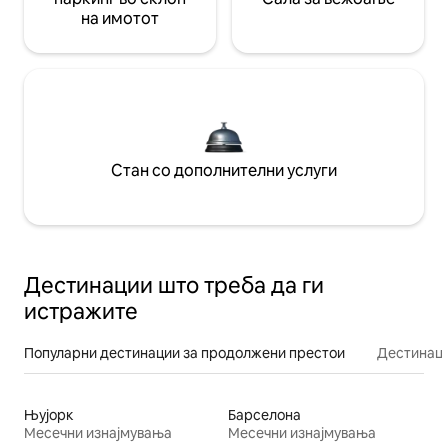
на имотот
Стан со дополнителни услуги
Дестинации што треба да ги
истражите
Популарни дестинации за продолжени престои
Дестинаци
Њујорк
Барселона
Месечни изнајмувања
Месечни изнајмувања