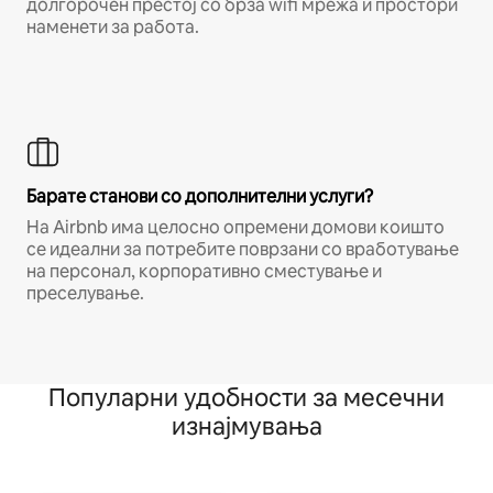
долгорочен престој со брза wifi мрежа и простори
наменети за работа.
Барате станови со дополнителни услуги?
На Airbnb има целосно опремени домови коишто
се идеални за потребите поврзани со вработување
на персонал, корпоративно сместување и
преселување.
Популарни удобности за месечни
изнајмувања