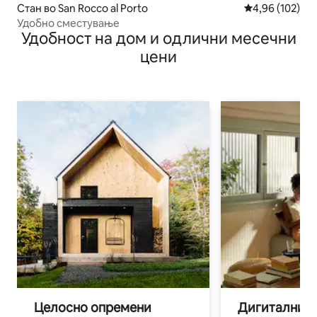
Стан во San Rocco al Porto
Просечна оцен
4,96 (102)
Удобно сместување
Удобност на дом и одлични месечни
цени
Целосно опремени
Дигитални н