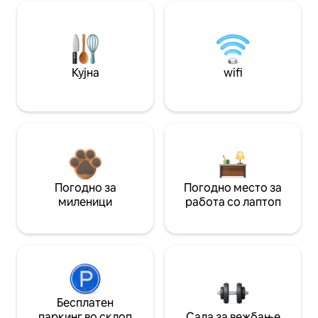
Кујна
wifi
Погодно за
Погодно место за
миленици
работа со лаптоп
Бесплатен
паркинг во склоп
Сала за вежбање