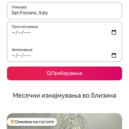
Локација
Кога резултатите се достапни, движете се со копчињата со 
Пристигнување
Заминување
Пребарување
Месечни изнајмувања во близина
Омилено на гостите
Меѓу најуспешните „Омилени на гостите“