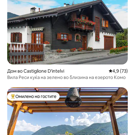
Дом во Castiglione D'intelvi
Просечна оц
4,9 (73)
Вила Реси куќа на зелено во близина на езерото Комо
Омилено на гостите
Меѓу најуспешните „Омилени на гостите“