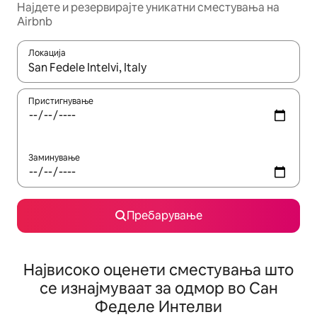
Најдете и резервирајте уникатни сместувања на
Airbnb
Локација
Кога резултатите се достапни, движете се со копчињата со 
Пристигнување
Заминување
Пребарување
Највисоко оценети сместувања што
се изнајмуваат за одмор во Сан
Феделе Интелви