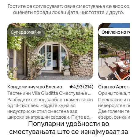
Гостите се согласуваат: овие сместувања се високо
оценети поради локацијата, чистотата и друго.
Супердомаќин
Омилено на гост
Супердомаќин
Омилено на гост
Кондоминиум во Блевио
Просечна оцена: 4,93 од 5, 21
4,93 (214)
Стан во Аргегно
Тестенини Villa Giuditta Сместување на
Оринџ точка, тер
езеро
езеро Приватна 
Разбудете се под заоблен камен таван
Прекрасно и про
од 13-тиот век. Најдете кујна во
неверојатен погл
индустриски стил сместена зад
Две големи терас
широки внатрешни сводови. Пијте во
езеро, сенка и к
Популарни удобности во
прекрасен поглед на езеро и планина
Бесплатен паркин
од сенчеста лежалка. Влезете
бесплатен приват
сместувањата што се изнајмуваат за
директно во езерото Комо од
Пешачете 3 мину