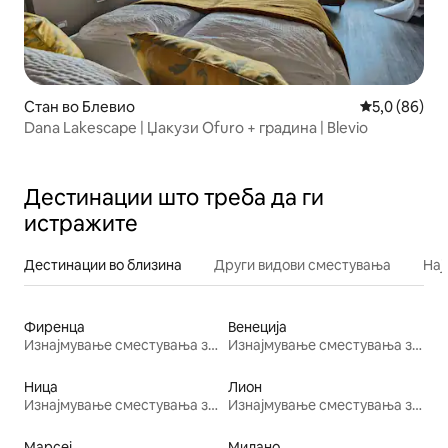
Стан во Блевио
Просечна оц
5,0 (86)
Dana Lakescape | Џакузи Ofuro + градина | Blevio
Дестинации што треба да ги
истражите
Дестинации во близина
Други видови сместувања
Нај
Фиренца
Венеција
Изнајмување сместувања за одмор
Изнајмување сместувања за одмор
Ница
Лион
Изнајмување сместувања за одмор
Изнајмување сместувања за одмор
Марсеј
Милано