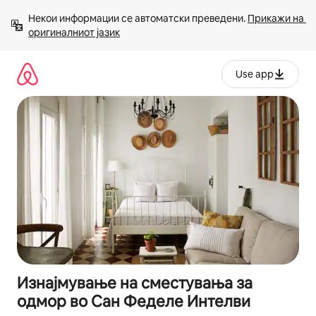
Прескокни
Некои информации се автоматски преведени. 
Прикажи на 
на
оригиналниот јазик
содржина
Use app
Изнајмување на сместувања за
одмор во Сан Феделе Интелви