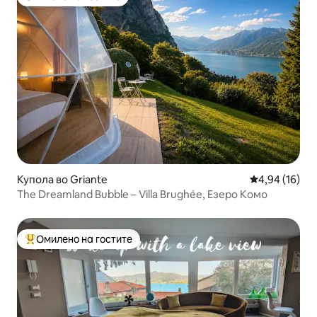
Омилено на гостите
Купола во Griante
Просечна оце
4,94 (16)
The Dreamland Bubble – Villa Brughée, Езеро Комо
Омилено на гостите
Меѓу најуспешните „Омилени на гостите“