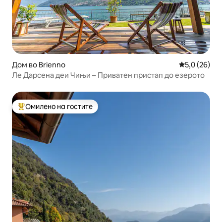
Дом во Brienno
Просечна оц
5,0 (26)
Ле Дарсена деи Чињи – Приватен пристап до езерото
Омилено на гостите
Меѓу најуспешните „Омилени на гостите“