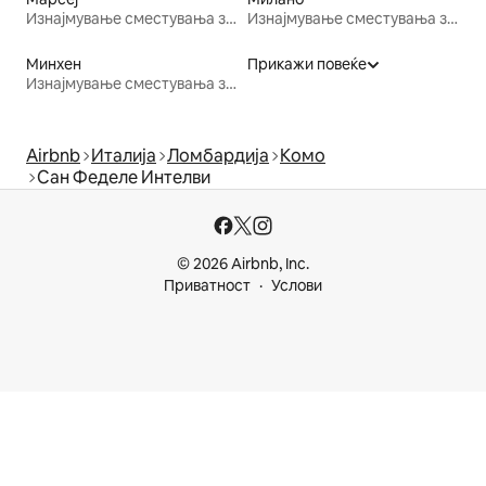
Изнајмување сместувања за одмор
Изнајмување сместувања за одмор
Минхен
Прикажи повеќе
Изнајмување сместувања за одмор
Airbnb
Италија
Ломбардија
Комо
Сан Феделе Интелви
© 2026 Airbnb, Inc.
Приватност
Услови