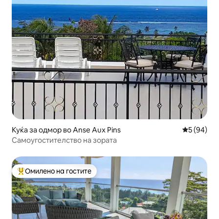
Куќа за одмор во Anse Aux Pins
Просечна 
5 (94)
Самоугостителство на зората
Омилено на гостите
Меѓу најуспешните „Омилени на гостите“