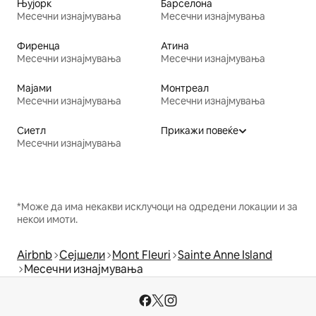
Њујорк
Барселона
Месечни изнајмувања
Месечни изнајмувања
Фиренца
Атина
Месечни изнајмувања
Месечни изнајмувања
Мајами
Монтреал
Месечни изнајмувања
Месечни изнајмувања
Сиетл
Прикажи повеќе
Месечни изнајмувања
*Може да има некакви исклучоци на одредени локации и за
некои имоти.
Airbnb
Сејшели
Mont Fleuri
Sainte Anne Island
Месечни изнајмувања