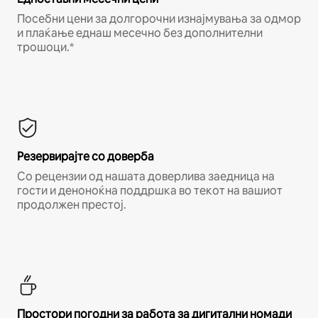
Посебни цени за долгорочни изнајмувања за одмор
и плаќање еднаш месечно без дополнителни
трошоци.*
Резервирајте со доверба
Со рецензии од нашата доверлива заедница на
гости и деноноќна поддршка во текот на вашиот
продолжен престој.
Простори погодни за работа за дигитални номади