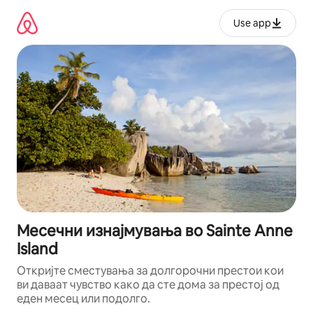
Прескокни
на
Use app
содржина
Месечни изнајмувања во Sainte Anne
Island
Откријте сместувања за долгорочни престои кои
ви даваат чувство како да сте дома за престој од
еден месец или подолго.