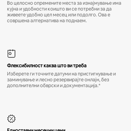
Во целосно опремените места за изнајмување има
кујна и удобности коишто ви се потребни за да
живеете удобно цел месец или подолго. Ова е
совршена алтернатива на поднаем.
Флексибилност каква што ви треба
Изберете ги точните датуми на пристигнување и
заминување и лесно резервирајте онлајн, без
дополнителни обврски и документација.*
Едноставни месечни цени