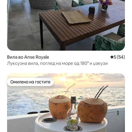
Вила во Anse Royale
Просечна 
5 (54)
Луксузна вила, поглед на море од 180° и џакузи
Омилено на гостите
Омилено на гостите