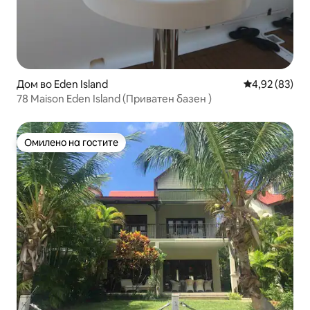
Дом во Eden Island
Просечна оце
4,92 (83)
78 Maison Eden Island (Приватен базен )
Омилено на гостите
Омилено на гостите