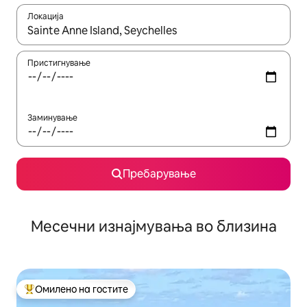
Локација
Кога резултатите се достапни, движете се со копчињата со 
Пристигнување
Заминување
Пребарување
Месечни изнајмувања во близина
Омилено на гостите
Меѓу најуспешните „Омилени на гостите“