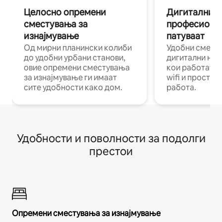
Целосно опремени
Дигитални н
сместувања за
професиона
изнајмување
патуваат
Од мирни планински колиби
Удобни смест
до удобни урбани станови,
дигитални ном
овие опремени сместувања
кои работат н
за изнајмување ги имаат
wifi и простор
сите удобности како дом.
работа.
Удобности и поволности за подолги
престои
Опремени сместувања за изнајмување