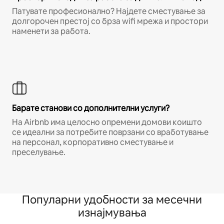
Патувате професионално? Најдете сместување за
долгорочен престој со брза wifi мрежа и простори
наменети за работа.
Барате станови со дополнителни услуги?
На Airbnb има целосно опремени домови коишто
се идеални за потребите поврзани со вработување
на персонал, корпоративно сместување и
преселување.
Популарни удобности за месечни
изнајмувања