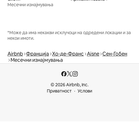
Месечни изнајмувања
*Може да има некакви исклучоци на одредени локации и за
некои имоти.
Airbnb
Франција
Хо-де-Франс
Aisne
Сен-Гобен
Месечни изнајмувања
© 2026 Airbnb, Inc.
Приватност
Услови