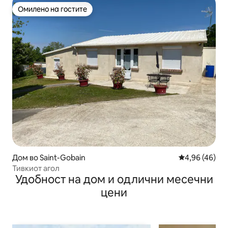
Омилено на гостите
Омилено на гостите
Дом во Saint-Gobain
Просечна оце
4,96 (46)
Тивкиот агол
Удобност на дом и одлични месечни
цени