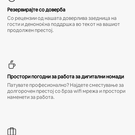
Резервирајте со доверба
Со рецензии од нашата доверлива заедница на
гости и деноноќна поддршка во текот на вашиот
продолжен престој.
Простори погодни за работа за дигитални номади
Патувате професионално? Најдете сместување за
долгорочен престој со брза wifi мрежа и простори
наменети за работа.