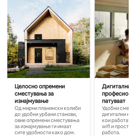
Целосно опремени
Дигитални н
сместувања за
професиона
изнајмување
патуваат
Од мирни планински колиби
Удобни смест
до удобни урбани станови,
дигитални ном
овие опремени сместувања
кои работат н
за изнајмување ги имаат
wifi и простор
сите удобности како дом.
работа.