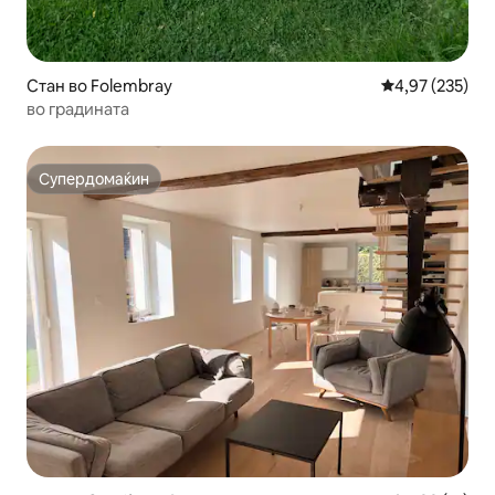
Стан во Folembray
Просечна оцен
4,97 (235)
во градината
Супердомаќин
Супердомаќин