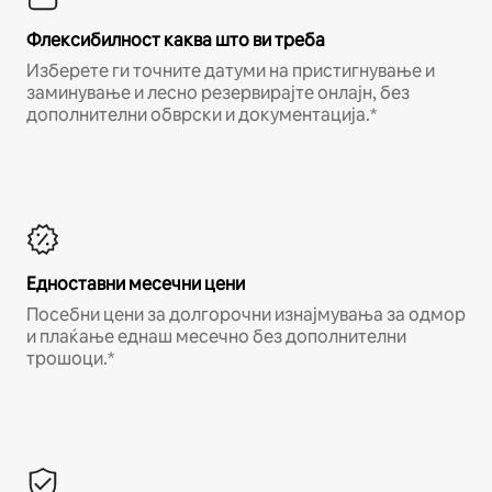
Флексибилност каква што ви треба
Изберете ги точните датуми на пристигнување и
заминување и лесно резервирајте онлајн, без
дополнителни обврски и документација.*
Едноставни месечни цени
Посебни цени за долгорочни изнајмувања за одмор
и плаќање еднаш месечно без дополнителни
трошоци.*