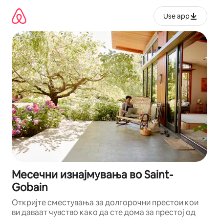
Прескокни
на
Use app
содржина
Месечни изнајмувања во Saint-
Gobain
Откријте сместувања за долгорочни престои кои
ви даваат чувство како да сте дома за престој од