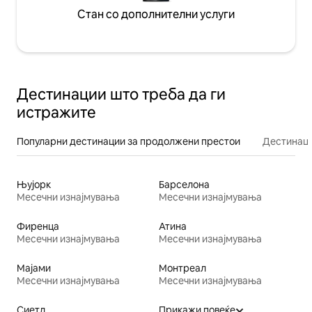
Стан со дополнителни услуги
Дестинации што треба да ги
истражите
Популарни дестинации за продолжени престои
Дестинаци
Њујорк
Барселона
Месечни изнајмувања
Месечни изнајмувања
Фиренца
Атина
Месечни изнајмувања
Месечни изнајмувања
Мајами
Монтреал
Месечни изнајмувања
Месечни изнајмувања
Сиетл
Прикажи повеќе