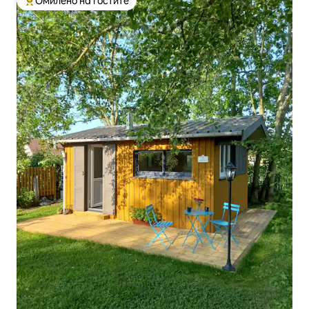
Омилено на гостите
Меѓу најуспешните „Омилени на гостите“