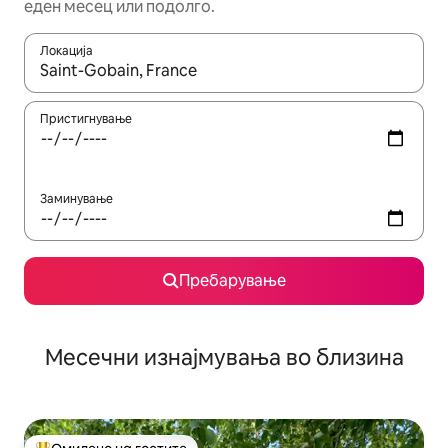
еден месец или подолго.
Локација
Кога резултатите се достапни, движете се со копчињата со 
Пристигнување
Заминување
Пребарување
Месечни изнајмувања во близина