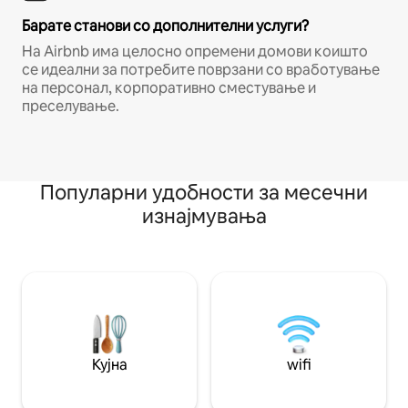
Барате станови со дополнителни услуги?
На Airbnb има целосно опремени домови коишто
се идеални за потребите поврзани со вработување
на персонал, корпоративно сместување и
преселување.
Популарни удобности за месечни
изнајмувања
Кујна
wifi