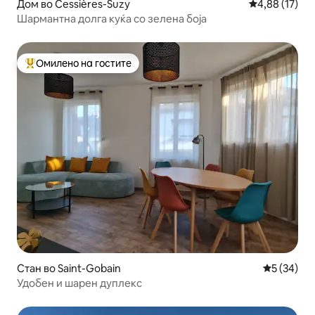
Дом во Cessières-Suzy
Просечна оце
4,88 (17)
Шармантна долга куќа со зелена боја
Омилено на гостите
Меѓу најуспешните „Омилени на гостите“
Стан во Saint-Gobain
Просечна 
5 (34)
Удобен и шарен дуплекс