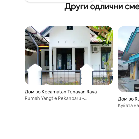
Други одлични смес
Дом во Kecamatan Tenayan Raya
Rumah Yangtie Pekanbaru -
Дом во Ru
Homestaybybagus
Куќата н
собири