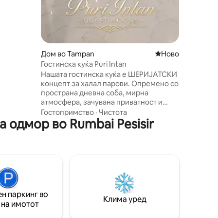
авната
бару и
биете ако
Дом во Tampan
Ново сместување
Ново
иот
Гостинска куќа Puri Intan
Нашата гостинска куќа е ШЕРИЈАТСКИ
концепт за халал парови. Опремено со
пространа дневна соба, мирна
атмосфера, зачувана приватност и
близу до сè. Направете вашиот одмор
Гостопримство
·
Чистота
 одмор во Rumbai Pesisir
да се чувствува како дома. Објекти: 🛌 3
спални соби (сите со клима-уред) 🚿 3
бањи 📺 пространа дневна соба 🛜 wifi
🎬 паметен телевизор 🍳 целосно
опремена кујна, апарат за готвење
ориз, ладилник, шпорет, прибор за
јадење 🫖Бесплатно (кафе, чај, шеќер и
минерална вода) простор за молитва
н паркинг во
🕌 Настрешница за 3 автомобили
Клима уред
 на имотот