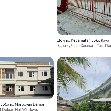
Дом во Kecamatan Bukit Raya
Една куќа во Симпанг Тига П
во близина на аеродромот
 соба во Marpoyan Damai
t Deluxe Hall Windows