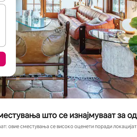
естувања што се изнајмуваат за од
аат: овие сместувања се високо оценети поради локацијата