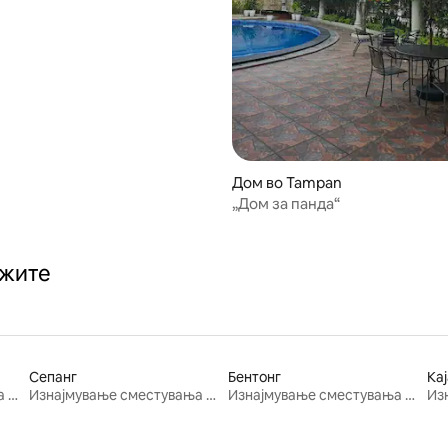
Дом во Tampan
„Дом за панда“
ажите
Сепанг
Бентонг
Кај
Изнајмување сместувања за одмор
Изнајмување сместувања за одмор
Изнајмување сместувања за одмор