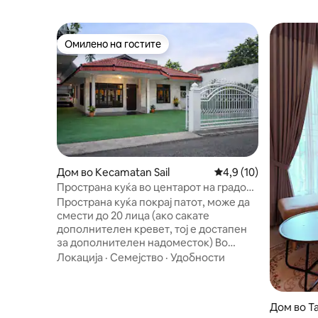
Омилено на гостите
Омилено на гостите
Дом во Kecamatan Sail
Просечна оцена: 4,9
4,9 (10)
Пространа куќа во центарот на градот
|4 спални соби |Погодна за групи
Пространа куќа покрај патот, може да
смести до 20 лица (ако сакате
дополнителен кревет, тој е достапен
за дополнителен надоместок) Во
центарот на Пеканбару, на 5 минути од
Локација
·
Семејство
·
Удобности
трговскиот центар Pekanbaru Mall, на 7
минути од трговските центри Living
World Mall/Ska/Transmart Mall. Во
Дом во T
близина на полициската станица