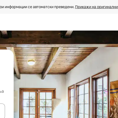
ои информации се автоматски преведени. 
Прикажи на оригиналнио
ња
копчињата со стрелки нагоре и надолу или истражувајте со допира