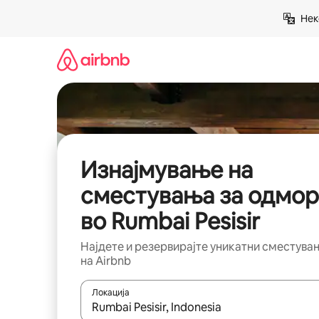
Прескокни
Нек
на
содржина
Изнајмување на
сместувања за одмор
во Rumbai Pesisir
Најдете и резервирајте уникатни сместува
на Airbnb
Локација
Кога резултатите се достапни, движете се со 