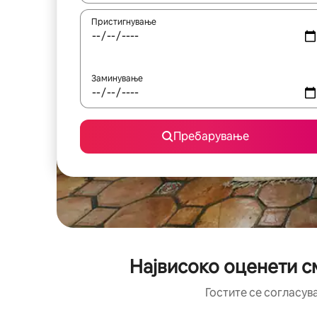
Пристигнување
Заминување
Пребарување
Највисоко оценети см
Гостите се согласув