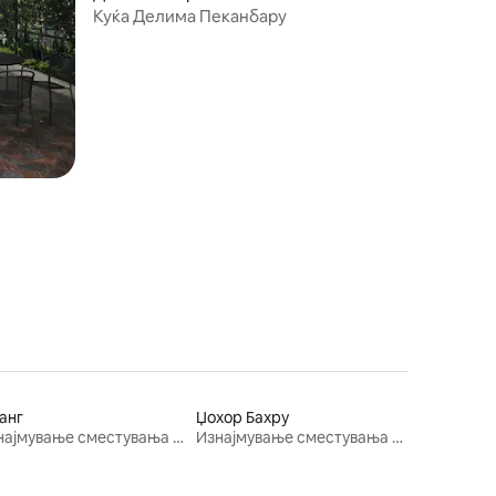
Куќа Делима Пеканбару
анг
Џохор Бахру
Изнајмување сместувања за одмор
Изнајмување сместувања за одмор