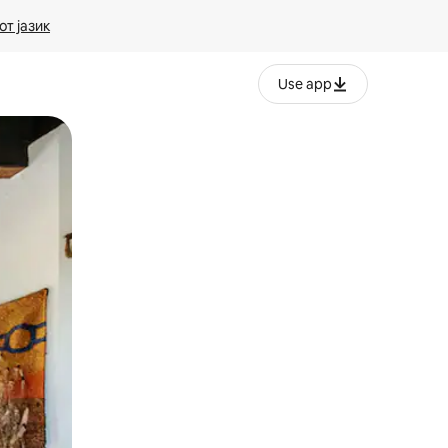
т јазик
Use app
ње или со лизгање.