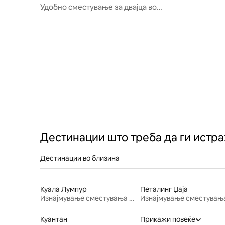
ru Kota
Удобно сместување за двајца во
Индонезија со бесплатен wifi/паркинг
Дестинации што треба да ги истр
Дестинации во близина
Куала Лумпур
Петалинг Џаја
Изнајмување сместувања за одмор
Куантан
Прикажи повеќе