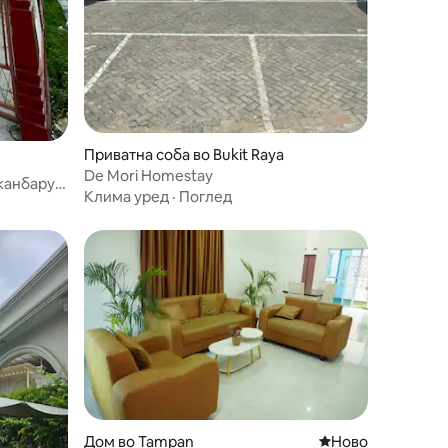
Приватна соба во Bukit Raya
De Mori Homestay
еканбару
Клима уред
·
Поглед
Дом во Tampan
Ново сместување
Ново