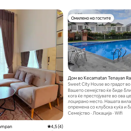
Омилено на гостите
Омилено на гостите
 од 5, 10 рецензии
Дом во Kecamatan Tenayan Ra
Sweet City House во градот в
на Mall Pekanbaru
Вашето семејство ќе биде бли
кога ќе престојувате во ова 
лоцирано место. Нашата вила е
опремена со клубска куќа и б
Плус 24-часовен безбедносе
Семејство
·
Локација
·
Wifi
пристап. Погодно за семејства и
пространи паркови со две ав
ampan
Просечна оцена: 4,5 од 5, 4 рецензии
4,5 (4)
Целосно 3 единици клима уре