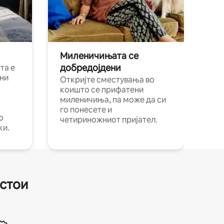
Миленичињата се
добредојдени
та е
ни
Откријте сместувања во
коишто се прифатени
миленичиња, па може да си
го понесете и
о
четириножниот пријател.
ки.
естои