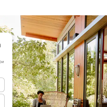
а
ои
копчињата со стрелки нагоре и надолу или истражувајте со допира