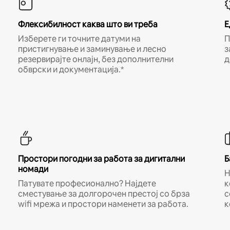
Флексибилност каква што ви треба
Е
Изберете ги точните датуми на
П
пристигнување и заминување и лесно
з
резервирајте онлајн, без дополнителни
д
обврски и документација.*
Простори погодни за работа за дигитални
Б
номади
Н
Патувате професионално? Најдете
к
сместување за долгорочен престој со брза
с
wifi мрежа и простори наменети за работа.
к