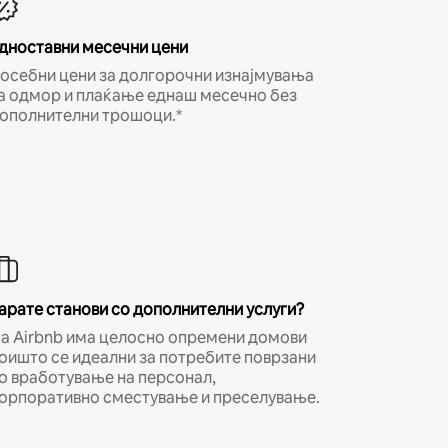
дноставни месечни цени
осебни цени за долгорочни изнајмувања
а одмор и плаќање еднаш месечно без
ополнителни трошоци.*
арате станови со дополнителни услуги?
а Airbnb има целосно опремени домови
оишто се идеални за потребите поврзани
о вработување на персонал,
орпоративно сместување и преселување.