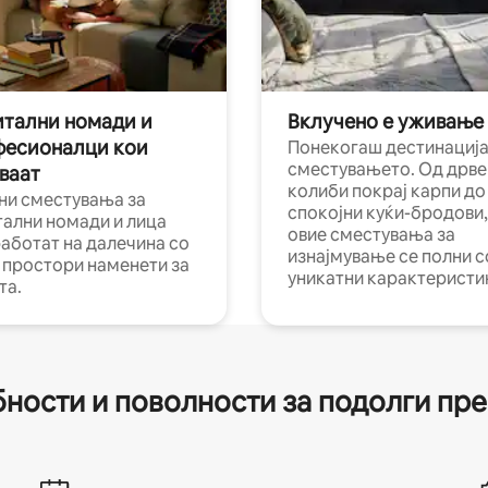
тални номади и
Вклучено е уживање
фесионалци кои
Понекогаш дестинација
сместувањето. Од дрве
ваат
колиби покрај карпи до
ни сместувања за
спокојни куќи-бродови,
тални номади и лица
овие сместувања за
работат на далечина со
изнајмување се полни с
и простори наменети за
уникатни карактеристи
та.
ности и поволности за подолги пр