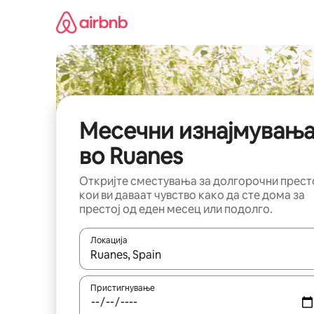
Прескокни
на
содржина
Месечни изнајмувањ
во Ruanes
Откријте сместувања за долгорочни прест
кои ви даваат чувство како да сте дома за
престој од еден месец или подолго.
Локација
Кога резултатите се достапни, движете се со 
Пристигнување