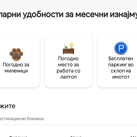
арни удобности за месечни изнај
Погодно
Бесплатен
Погодно за
место за
паркинг во
миленици
работа со
склоп на
лаптоп
имотот
ажите
естинации во близина