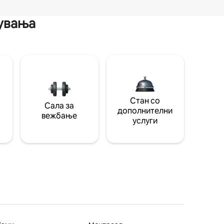
мувања
Стан со
Сала за
дополнителни
вежбање
услуги