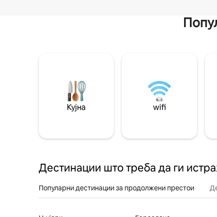
Попул
Кујна
wifi
Дестинации што треба да ги истр
Популарни дестинации за продолжени престои
Д