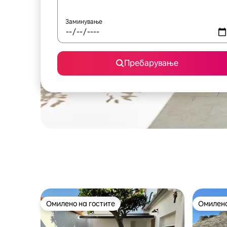
Заминување
Пребарување
Омилено на гостите
Омилено
Омилено на гостите
Омилено