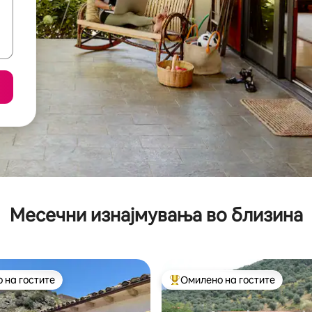
Месечни изнајмувања во близина
 на гостите
Омилено на гостите
 на гостите
Меѓу најуспешните „Омилени 