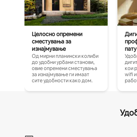
Целосно опремени
Диги
сместувања за
про
изнајмување
пату
Од мирни планински колиби
Удоб
до удобни урбани станови,
диги
овие опремени сместувања
кои 
за изнајмување ги имаат
wifi 
сите удобности како дом.
рабо
Удоб