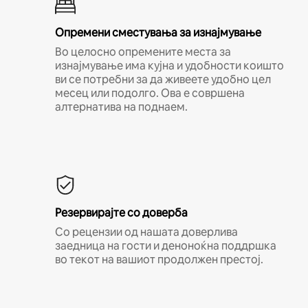
Опремени сместувања за изнајмување
Во целосно опремените места за
изнајмување има кујна и удобности коишто
ви се потребни за да живеете удобно цел
месец или подолго. Ова е совршена
алтернатива на поднаем.
Резервирајте со доверба
Со рецензии од нашата доверлива
заедница на гости и деноноќна поддршка
во текот на вашиот продолжен престој.