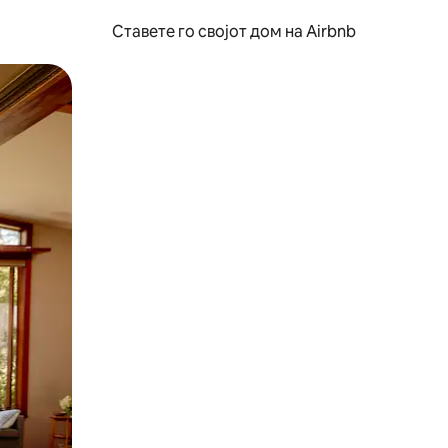
Ставете го својот дом на Airbnb
ње или со лизгање.