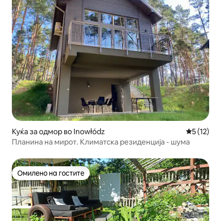
Куќа за одмор во Inowłódz
Просечна 
5 (12)
Планина на мирот. Климатска резиденција - шума
Омилено на гостите
Омилено на гостите