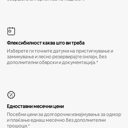
Флексибилност каква што ви треба
Изберете ги точните датуми на пристигнување и
заминување и лесно резервирајте онлајн, без
дополнителни обврски и документација.*
Едноставни месечни цени
Посебни цени за долгорочни изнајмувања за одмор
и плаќање еднаш месечно без дополнителни
трошоци.*