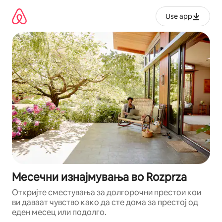
Прескокни
на
Use app
содржина
Месечни изнајмувања во Rozprza
Откријте сместувања за долгорочни престои кои
ви даваат чувство како да сте дома за престој од
еден месец или подолго.