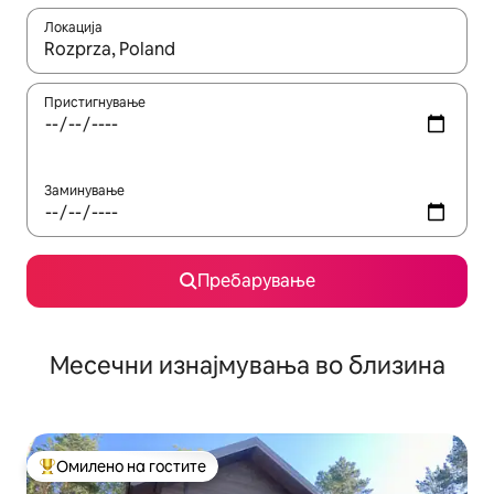
Локација
Кога резултатите се достапни, движете се со копчињата со 
Пристигнување
Заминување
Пребарување
Месечни изнајмувања во близина
Омилено на гостите
Меѓу најуспешните „Омилени на гостите“