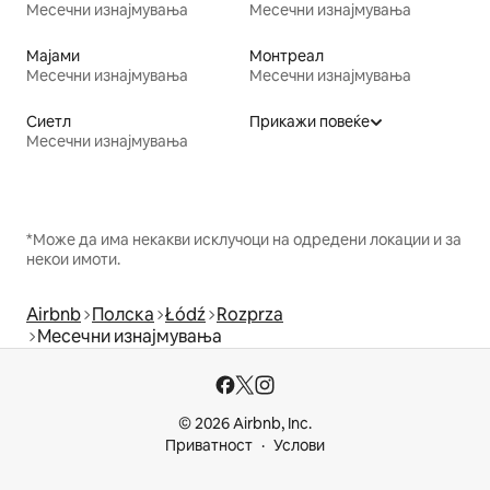
Месечни изнајмувања
Месечни изнајмувања
Мајами
Монтреал
Месечни изнајмувања
Месечни изнајмувања
Сиетл
Прикажи повеќе
Месечни изнајмувања
*Може да има некакви исклучоци на одредени локации и за
некои имоти.
Airbnb
Полска
Łódź
Rozprza
Месечни изнајмувања
© 2026 Airbnb, Inc.
Приватност
Услови