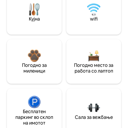
Кујна
wifi
Погодно за
Погодно место за
миленици
работа со лаптоп
Бесплатен
паркинг во склоп
Сала за вежбање
на имотот