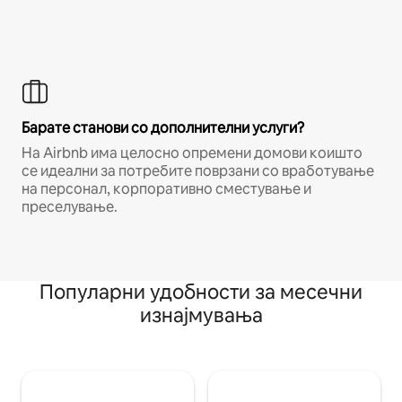
Барате станови со дополнителни услуги?
На Airbnb има целосно опремени домови коишто
се идеални за потребите поврзани со вработување
на персонал, корпоративно сместување и
преселување.
Популарни удобности за месечни
изнајмувања