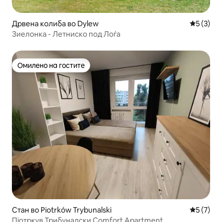
Дрвена колиба во Dylew
Просечна
5 (3)
Зиелонка - Летниско под Лоѓа
Омилено на гостите
Омилено на гостите
Стан во Piotrków Trybunalski
Просечна
5 (7)
Пјотркув Трибуналски Comfort Apartment