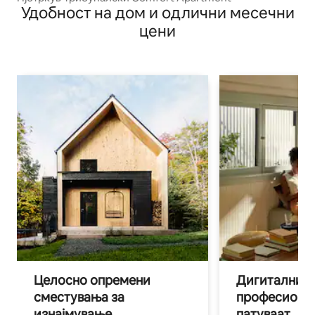
Удобност на дом и одлични месечни
цени
Целосно опремени
Дигитални н
сместувања за
професиона
изнајмување
патуваат