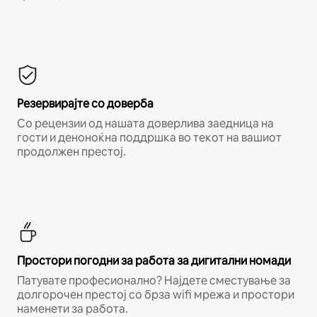
Резервирајте со доверба
Со рецензии од нашата доверлива заедница на
гости и деноноќна поддршка во текот на вашиот
продолжен престој.
Простори погодни за работа за дигитални номади
Патувате професионално? Најдете сместување за
долгорочен престој со брза wifi мрежа и простори
наменети за работа.