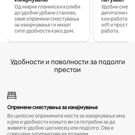
Од мирни планински колиби
Удобни смест
до удобни урбани станови,
дигитални ном
овие опремени сместувања
кои работат н
за изнајмување ги имаат
wifi и простор
сите удобности како дом.
работа.
Удобности и поволности за подолги
престои
Опремени сместувања за изнајмување
Во целосно опремените места за изнајмување има
кујна и удобности коишто ви се потребни за да
живеете удобно цел месец или подолго. Ова е
совршена алтернатива на поднаем.