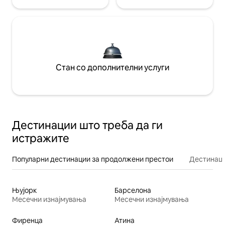
Стан со дополнителни услуги
Дестинации што треба да ги
истражите
Популарни дестинации за продолжени престои
Дестинаци
Њујорк
Барселона
Месечни изнајмувања
Месечни изнајмувања
Фиренца
Атина