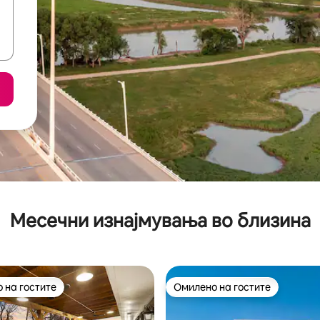
Месечни изнајмувања во близина
 на гостите
Омилено на гостите
 на гостите
Омилено на гостите