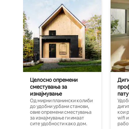
Целосно опремени
Диги
сместувања за
про
изнајмување
пату
Од мирни планински колиби
Удоб
до удобни урбани станови,
диги
овие опремени сместувања
кои 
за изнајмување ги имаат
wifi 
сите удобности како дом.
рабо