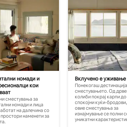
тални номади и
Вклучено е уживање
фесионалци кои
Понекогаш дестинација
сместувањето. Од дрве
ваат
колиби покрај карпи до
ни сместувања за
спокојни куќи-бродови,
тални номади и лица
овие сместувања за
работат на далечина со
изнајмување се полни с
и простори наменети за
уникатни карактеристи
та.