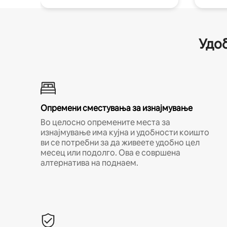
Удоб
Опремени сместувања за изнајмување
Во целосно опремените места за
изнајмување има кујна и удобности коишто
ви се потребни за да живеете удобно цел
месец или подолго. Ова е совршена
алтернатива на поднаем.