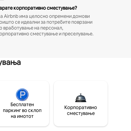
арате корпоративно сместување?
а Airbnb има целосно опремени домови
оишто се идеални за потребите поврзани
о вработување на персонал,
орпоративно сместување и преселување.
мувања
Бесплатен
Корпоративно
паркинг во склоп
сместување
на имотот