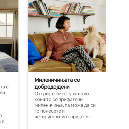
Миленичињата се
добредојдени
та е
ни
Откријте сместувања во
коишто се прифатени
миленичиња, па може да си
го понесете и
о
четириножниот пријател.
ки.