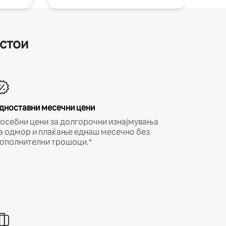
естои
дноставни месечни цени
осебни цени за долгорочни изнајмувања
а одмор и плаќање еднаш месечно без
ополнителни трошоци.*