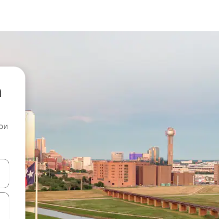
а
ои
копчињата со стрелки нагоре и надолу или истражувајте со допира