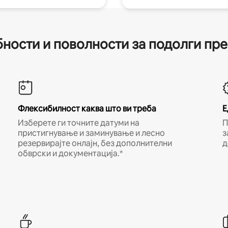
ности и поволности за подолги пр
Флексибилност каква што ви треба
Е
Изберете ги точните датуми на
П
пристигнување и заминување и лесно
з
резервирајте онлајн, без дополнителни
д
обврски и документација.*