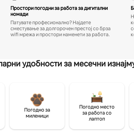
Простори погодни за работа за дигитални
Б
номади
Н
Патувате професионално? Најдете
к
сместување за долгорочен престој со брза
с
wifi мрежа и простори наменети за работа.
к
арни удобности за месечни изнај
Погодно место
Погодно за
за работа со
миленици
лаптоп