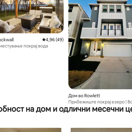
ockwall
Просечна оцена: 4,96 од 5, 49 рецензии
4,96 (49)
 од 5, 61 рецензии
местување покрај вода
Дом во Rowlett
Прибежиште покрај езеро | В
обност на дом и одлични месечни ц
на Далас и пристаништето Ро