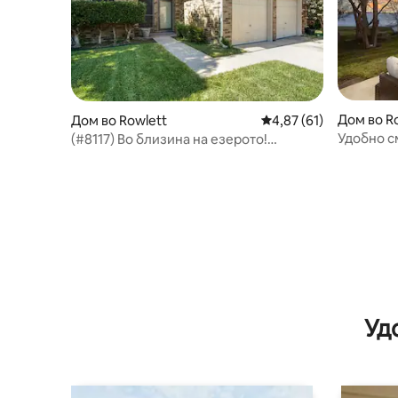
Дом во R
Дом во Rowlett
Просечна оцена: 4,87
4,87 (61)
Удобно с
(#8117) Во близина на езерото!
Реновирана куќа и двор
Уд