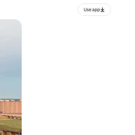
Use app
ње или со лизгање.