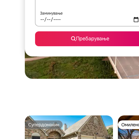
Заминување
Пребарување
Супердомаќин
Омилено
Супердомаќин
Омилено