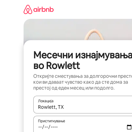
Прескокни
на
содржина
Месечни изнајмувањ
во Rowlett
Откријте сместувања за долгорочни прест
кои ви даваат чувство како да сте дома за
престој од еден месец или подолго.
Локација
Кога резултатите се достапни, движете се со 
Пристигнување