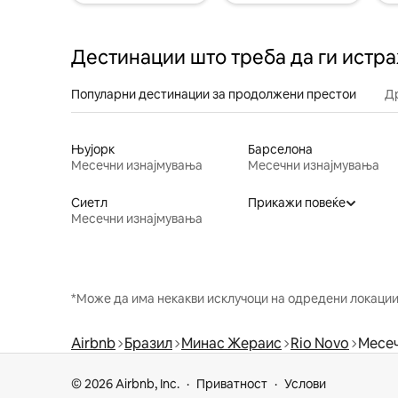
Дестинации што треба да ги истр
Популарни дестинации за продолжени престои
Д
Њујорк
Барселона
Месечни изнајмувања
Месечни изнајмувања
Сиетл
Прикажи повеќе
Месечни изнајмувања
*Може да има некакви исклучоци на одредени локации 
Airbnb
Бразил
Минас Жераис
Rio Novo
Месеч
© 2026 Airbnb, Inc.
Приватност
Услови