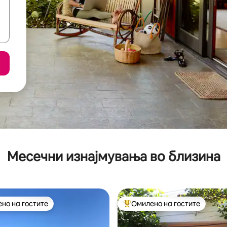
Месечни изнајмувања во близина
но на гостите
Омилено на гостите
јуспешните „Омилени на гостите“
Меѓу најуспешните „Омилени 