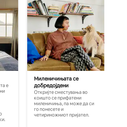
Миленичињата се
добредојдени
та е
ни
Откријте сместувања во
коишто се прифатени
миленичиња, па може да си
го понесете и
о
четириножниот пријател.
ки.