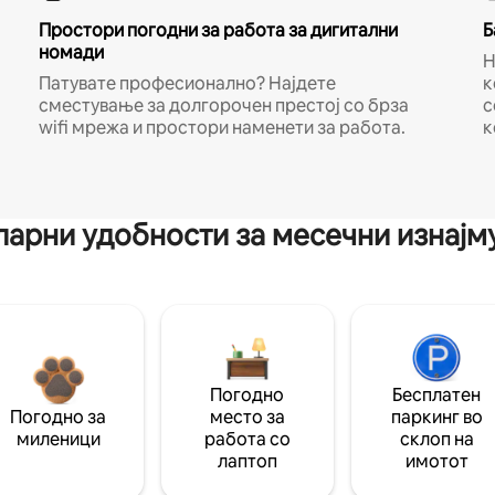
Простори погодни за работа за дигитални
Б
номади
Н
Патувате професионално? Најдете
к
сместување за долгорочен престој со брза
с
wifi мрежа и простори наменети за работа.
к
арни удобности за месечни изнај
Погодно
Бесплатен
Погодно за
место за
паркинг во
миленици
работа со
склоп на
лаптоп
имотот