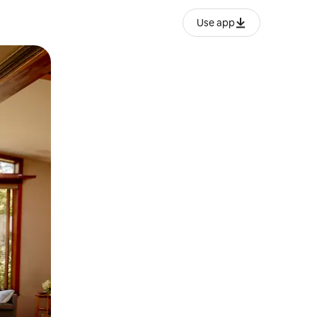
Use app
ње или со лизгање.