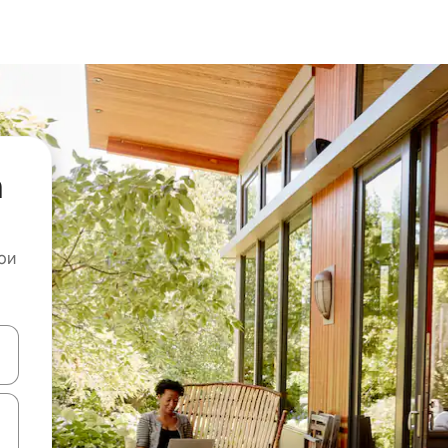
а
ои
копчињата со стрелки нагоре и надолу или истражувајте со допира