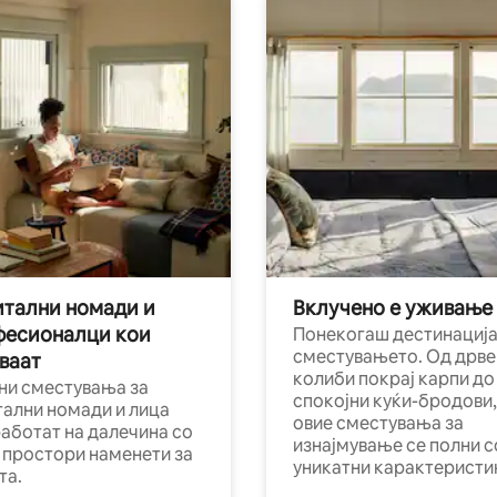
тални номади и
Вклучено е уживање
фесионалци кои
Понекогаш дестинација
сместувањето. Од дрве
ваат
колиби покрај карпи до
ни сместувања за
спокојни куќи-бродови,
тални номади и лица
овие сместувања за
работат на далечина со
изнајмување се полни с
и простори наменети за
уникатни карактеристи
та.