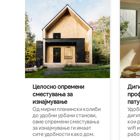
Целосно опремени
Диги
сместувања за
про
изнајмување
пату
Од мирни планински колиби
Удоб
до удобни урбани станови,
диги
овие опремени сместувања
кои 
за изнајмување ги имаат
wifi 
сите удобности како дом.
рабо