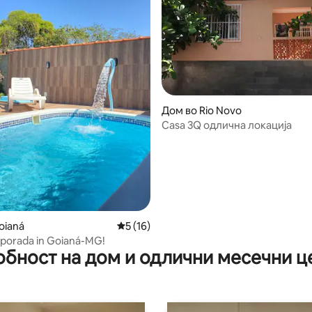
Дом во Rio Novo
Casa 3Q одлична локација
5 од 5, 3 рецензии
oianá
Просечна оцена: 5 од 5, 16 рецензии
5 (16)
porada in Goianá-MG!
обност на дом и одлични месечни ц