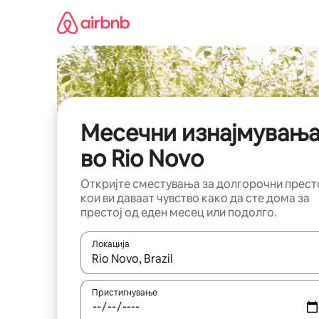
Прескокни
на
содржина
Месечни изнајмувањ
во Rio Novo
Откријте сместувања за долгорочни прест
кои ви даваат чувство како да сте дома за
престој од еден месец или подолго.
Локација
Кога резултатите се достапни, движете се со 
Пристигнување