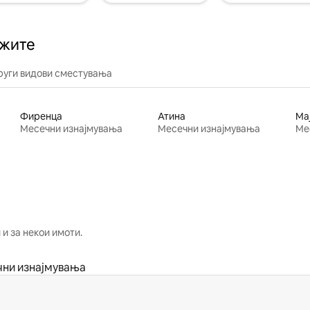
ажите
руги видови сместувања
Фиренца
Атина
Ма
Месечни изнајмувања
Месечни изнајмувања
Ме
и за некои имоти.
ни изнајмувања