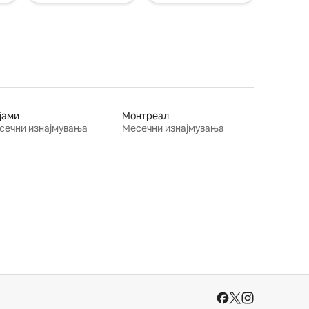
јами
Монтреал
сечни изнајмувања
Месечни изнајмувања