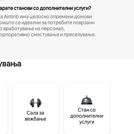
арате станови со дополнителни услуги?
а Airbnb има целосно опремени домови
оишто се идеални за потребите поврзани
о вработување на персонал,
орпоративно сместување и преселување.
мувања
Стан со
Сала за
дополнителни
вежбање
услуги