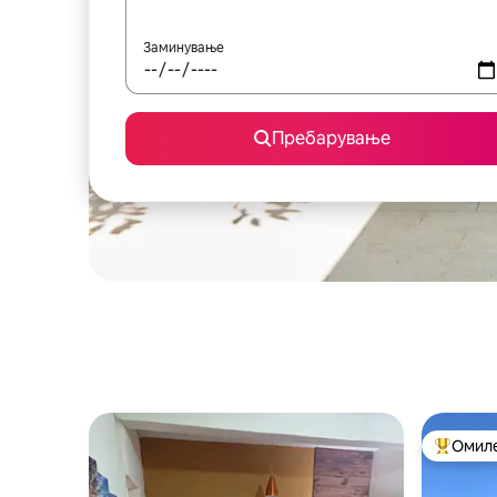
Заминување
Пребарување
Омиле
Меѓу на