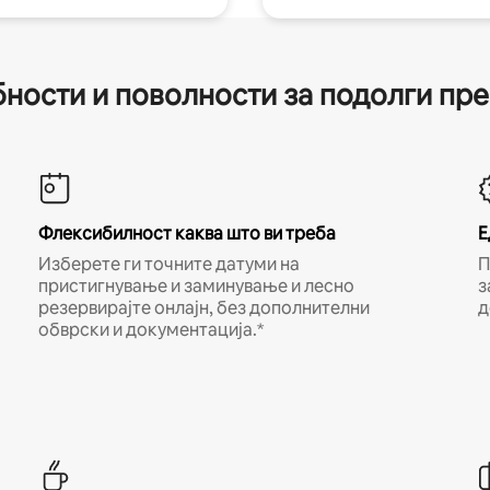
ности и поволности за подолги пр
Флексибилност каква што ви треба
Е
Изберете ги точните датуми на
П
пристигнување и заминување и лесно
з
резервирајте онлајн, без дополнителни
д
обврски и документација.*