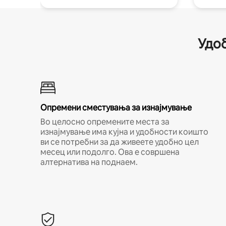
Удоб
Опремени сместувања за изнајмување
Во целосно опремените места за
изнајмување има кујна и удобности коишто
ви се потребни за да живеете удобно цел
месец или подолго. Ова е совршена
алтернатива на поднаем.