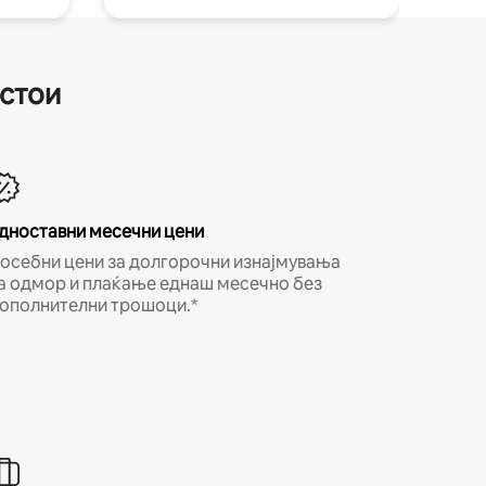
естои
дноставни месечни цени
осебни цени за долгорочни изнајмувања
а одмор и плаќање еднаш месечно без
ополнителни трошоци.*