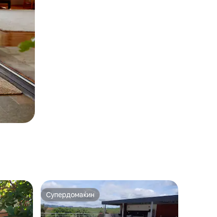
Супердомаќин
на гостите“
Супердомаќин