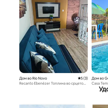
Дом во Rio Novo
Просечна оцена: 
5 (3)
Дом во G
Recanto Ebenézer Топлина во срцето
Casa Tem
Уд
на Рио Ново