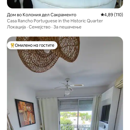
Дом во Колония дел Сакраменто
Просечна оцен
4,89 (110)
Casa Rancho Portuguese in the Historic Quarter
Локација
·
Семејство
·
За пешачење
Омилено на гостите
Меѓу најуспешните „Омилени на гостите“