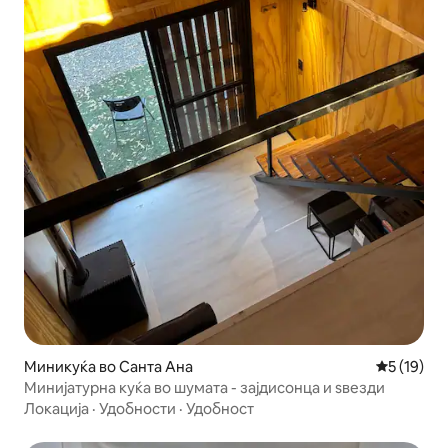
Миникуќа во Санта Ана
Просечна 
5 (19)
Минијатурна куќа во шумата - зајдисонца и ѕвезди
Локација
·
Удобности
·
Удобност