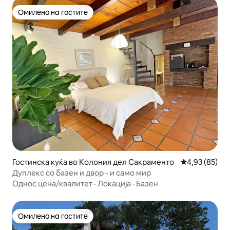
Омилено на гостите
Омилено на гостите
Гостинска куќа во Колония дел Сакраменто
Просечна оце
4,93 (85)
Дуплекс со базен и двор - и само мир
Однос цена/квалитет
·
Локација
·
Базен
Омилено на гостите
Омилено на гостите