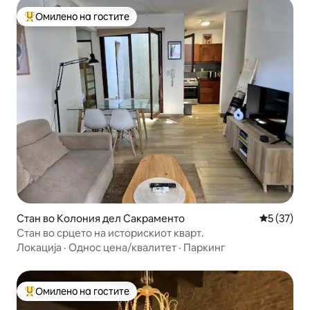
Омилено на гостите
Меѓу најуспешните „Омилени на гостите“
Стан во Колония дел Сакраменто
Просечна 
5 (37)
Стан во срцето на историскиот кварт.
Локација
·
Однос цена/квалитет
·
Паркинг
Омилено на гостите
Меѓу најуспешните „Омилени на гостите“