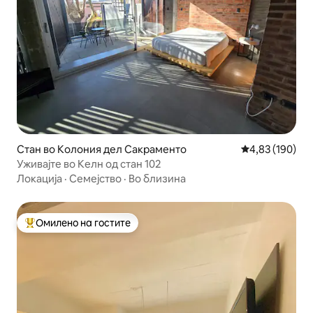
Стан во Колония дел Сакраменто
Просечна оцен
4,83 (190)
Уживајте во Келн од стан 102
Локација
·
Семејство
·
Во близина
Омилено на гостите
Меѓу најуспешните „Омилени на гостите“