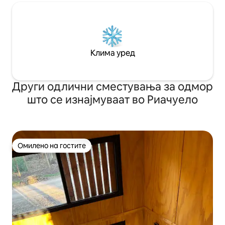
Клима уред
Други одлични сместувања за одмор
што се изнајмуваат во Риачуелo
Омилено на гостите
Омилено на гостите