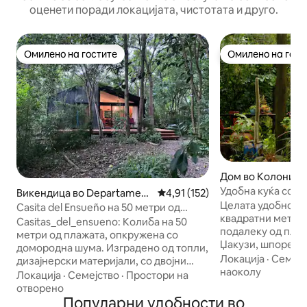
оценети поради локацијата, чистотата и друго.
Омилено на гостите
Омилено на гост
Омилено на гостите
Омилено на гост
Дом во Колония 
менто
Удобна куќа со ш
Викендица во Departament
Просечна оцена: 4,91 од 5, 15
4,91 (152)
Целата удобност 
o de Colonia
Casita del Ensueño на 50 метри од
квадратни метри
плажата и во шумата
Casitas_del_ensueno: Колиба на 50
подалеку од плаж
метри од плажата, опкружена со
Џакузи, шпорет н
домородна шума. Изградено од топли,
рерна, огниште, 
Локација
·
Семејс
дизајнерски материјали, со двојни
интернет, памете
наоколу
стакла на прозорците, печка на дрва,
Локација
·
Семејство
·
Простори на
Прекрасно искуст
клима-уред (ладење/греење) и
отворено
спокојство и пр
греалки во спалните соби. Пространа
Популарни удобности во