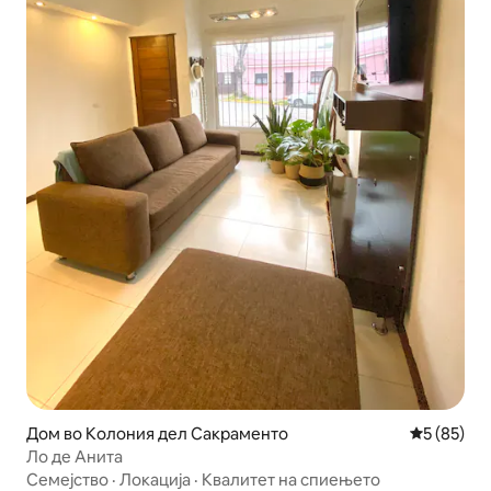
Дом во Колония дел Сакраменто
Просечна 
5 (85)
Ло де Анита
Семејство
·
Локација
·
Квалитет на спиењето