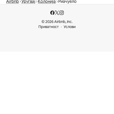
Airbnb
Уругвај
Колонија
Риачуелo
© 2026 Airbnb, Inc.
Приватност
Услови