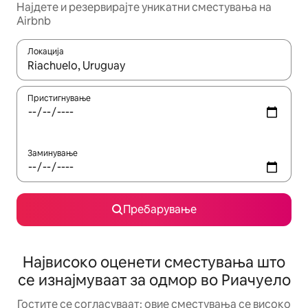
Најдете и резервирајте уникатни сместувања на
Airbnb
Локација
Кога резултатите се достапни, движете се со копчињата со 
Пристигнување
Заминување
Пребарување
Највисоко оценети сместувања што
се изнајмуваат за одмор во Риачуелo
Гостите се согласуваат: овие сместувања се високо