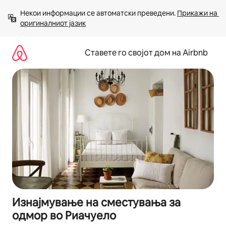
Прескокни
Некои информации се автоматски преведени. 
Прикажи на 
на
оригиналниот јазик
содржина
Ставете го својот дом на Airbnb
Изнајмување на сместувања за
одмор во Риачуелo