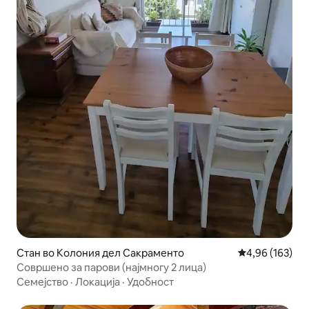
Стан во Колония дел Сакраменто
Просечна оцен
4,96 (163)
Совршено за парови (најмногу 2 лица)
Семејство
·
Локација
·
Удобност