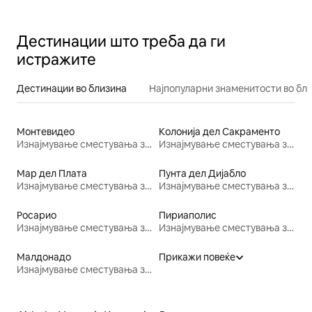
Дестинации што треба да ги
истражите
Дестинации во близина
Најпопуларни знаменитости во бл
Монтевидео
Колонија дел Сакраменто
Изнајмување сместувања за одмор
Изнајмување сместувања за одмор
Мар дел Плата
Пунта дел Дијабло
Изнајмување сместувања за одмор
Изнајмување сместувања за одмор
Росарио
Пириаполис
Изнајмување сместувања за одмор
Изнајмување сместувања за одмор
Малдонадо
Прикажи повеќе
Изнајмување сместувања за одмор