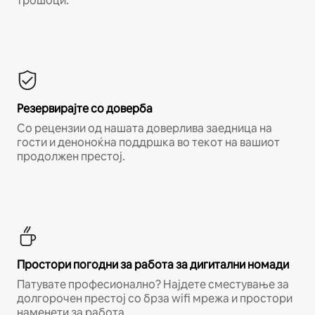
трошоци.*
Резервирајте со доверба
Со рецензии од нашата доверлива заедница на
гости и деноноќна поддршка во текот на вашиот
продолжен престој.
Простори погодни за работа за дигитални номади
Патувате професионално? Најдете сместување за
долгорочен престој со брза wifi мрежа и простори
наменети за работа.