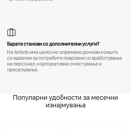
Барате станови со дополнителни услуги?
На Airbnb има целосно опремени домови коишто
се идеални за потребите поврзани со вработување
на персонал, корпоративно сместување и
преселување.
Популарни удобности за месечни
изнајмувања