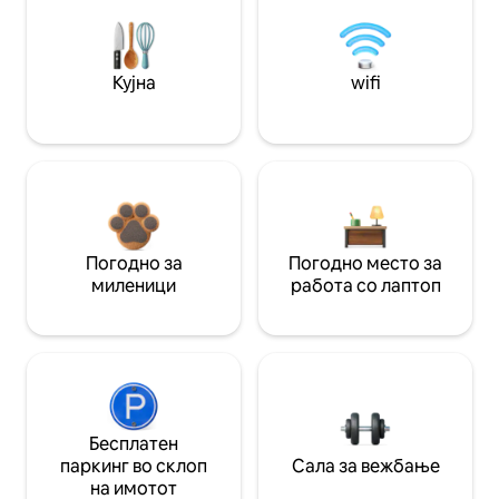
Кујна
wifi
Погодно за
Погодно место за
миленици
работа со лаптоп
Бесплатен
паркинг во склоп
Сала за вежбање
на имотот