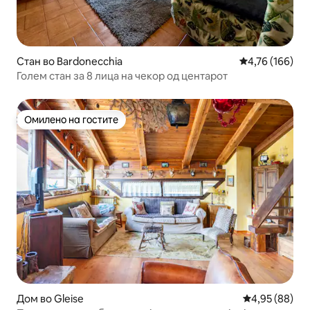
Стан во Bardonecchia
Просечна оцен
4,76 (166)
Голем стан за 8 лица на чекор од центарот
Омилено на гостите
Омилено на гостите
Дом во Gleise
Просечна оце
4,95 (88)