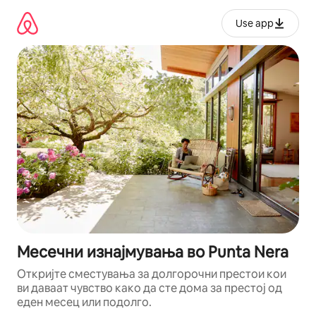
Прескокни
на
Use app
содржина
Месечни изнајмувања во Punta Nera
Откријте сместувања за долгорочни престои кои
ви даваат чувство како да сте дома за престој од
еден месец или подолго.