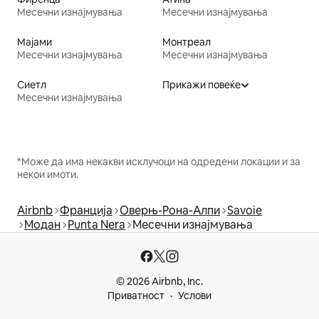
Месечни изнајмувања
Месечни изнајмувања
Мајами
Монтреал
Месечни изнајмувања
Месечни изнајмувања
Сиетл
Прикажи повеќе
Месечни изнајмувања
*Може да има некакви исклучоци на одредени локации и за
некои имоти.
Airbnb
Франција
Оверњ-Рона-Алпи
Savoie
Модан
Punta Nera
Месечни изнајмувања
© 2026 Airbnb, Inc.
Приватност
Услови