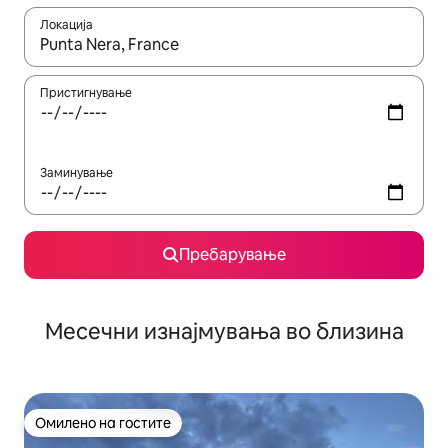
Локација
Кога резултатите се достапни, движете се со копчињата со 
Пристигнување
Заминување
Пребарување
Месечни изнајмувања во близина
Омилено на гостите
Омилено на гостите