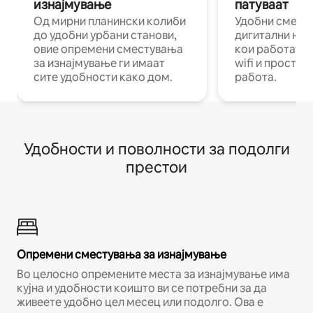
изнајмување
патуваат
Од мирни планински колиби
Удобни смест
до удобни урбани станови,
дигитални ном
овие опремени сместувања
кои работат н
за изнајмување ги имаат
wifi и простор
сите удобности како дом.
работа.
Удобности и поволности за подолги
престои
Опремени сместувања за изнајмување
Во целосно опремените места за изнајмување има
кујна и удобности коишто ви се потребни за да
живеете удобно цел месец или подолго. Ова е