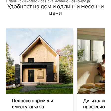
Планински колиби за изнајмување - откријте ја
Удобност на дом и одлични месечни
магијата на Алпите
цени
Целосно опремени
Дигитални н
сместувања за
професиона