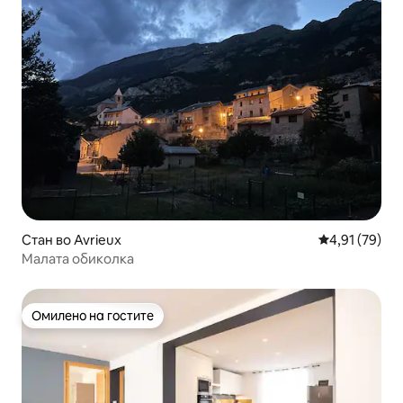
Стан во Avrieux
Просечна оце
4,91 (79)
Малата обиколка
Омилено на гостите
Омилено на гостите