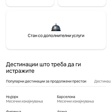
Стан со дополнителни услуги
Дестинации што треба да ги
истражите
Популарни дестинации за продолжени престои
Дестинаци
Њујорк
Барселона
Месечни изнајмувања
Месечни изнајмувања
Фиренца
Атина