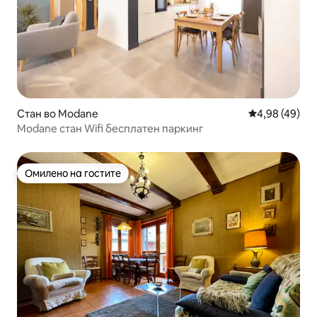
Стан во Modane
Просечна оце
4,98 (49)
Modane стан Wifi бесплатен паркинг
Омилено на гостите
Омилено на гостите