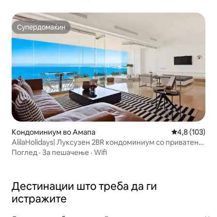
Супердомаќин
Супердомаќин
Кондоминиум во Амапа
Просечна оце
4,8 (103)
AlilaHolidays| Луксузен 2BR кондоминиум со приватен
базен
Поглед
·
За пешачење
·
Wifi
Дестинации што треба да ги
истражите