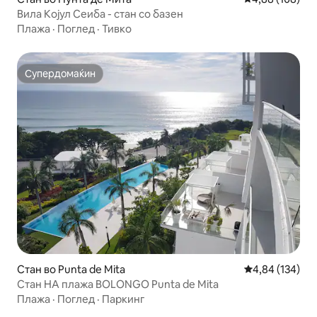
Вила Којул Сеиба - стан со базен
Плажа
·
Поглед
·
Тивко
Супердомаќин
Супердомаќин
Стан во Punta de Mita
Просечна оцен
4,84 (134)
Стан НА плажа BOLONGO Punta de Mita
Плажа
·
Поглед
·
Паркинг