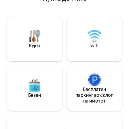
со панорамски поглед на заливот
океанските брано
Бандерас, Порто Ваљарта на север и
Имаме убава игро
Лос Аркос на југ. Локацијата и
фудбалска маса и
колекцијата на вили се широко
Ќе се нурнете во
признати како едни од најдобрите
џунгла, но со сит
фотоволтаици што може да ги понуди
Вклучена е секој
поради неспоредливата локација и
чистење.
прекрасните архитектонски детали на
Кујна
wifi
нашата енклава на вили. Ова е
автентично крајбрежно Мексико -
сите модерни луксузи во неверојатен
амбиент. Тоа е нашиот рај и дом
далеку од дома и се гордееме што го
споделуваме со нашите гости! Вилата
е ваша! Од напред кон назад и одгоре
надолу! Секогаш сум достапен преку
Бесплатен
е-пошта. Имаме и управител на имот
Базен
паркинг во склоп
во ФВ, куќна помошничка, градинар/
на имотот
момче покрај базен и редовни услуги
за одржување. Како резултат на тоа,
секој проблем што ќе се појави обично
може да се реши прилично брзо од
нашиот локален персонал. Нашата
слугинка чисти двапати неделно како