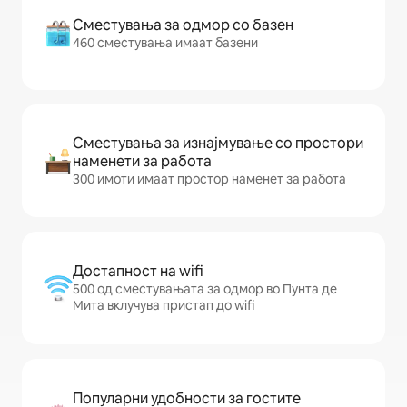
Сместувања за одмор со базен
460 сместувања имаат базени
Сместувања за изнајмување со простори
наменети за работа
300 имоти имаат простор наменет за работа
Достапност на wifi
500 од сместувањата за одмор во Пунта де
Мита вклучува пристап до wifi
Популарни удобности за гостите