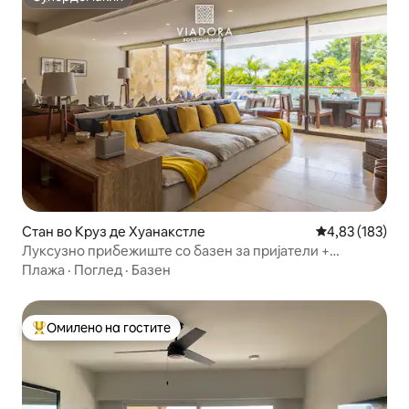
Супердомаќин
Стан во Круз де Хуанакстле
Просечна оцен
4,83 (183)
Луксузно прибежиште со базен за пријатели +
семејство | Пунта Мита
Плажа
·
Поглед
·
Базен
Омилено на гостите
Меѓу најуспешните „Омилени на гостите“