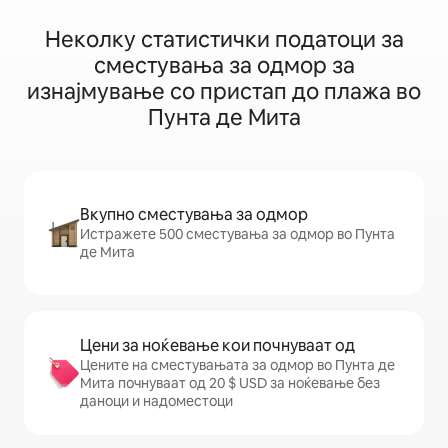
Неколку статистички податоци за
сместувања за одмор за
изнајмување со пристап до плажа во
Пунта де Мита
Вкупно сместувања за одмор
Истражете 500 сместувања за одмор во Пунта
де Мита
Цени за ноќевање кои почнуваат од
Цените на сместувањата за одмор во Пунта де
Мита почнуваат од 20 $ USD за ноќевање без
даноци и надоместоци