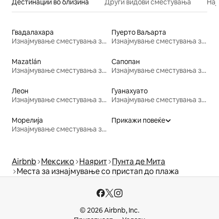
Дестинации во близина
Други видови сместувања
Нај
Гвадалахара
Пуерто Ваљарта
Изнајмување сместувања за одмор
Изнајмување сместувања за одмор
Mazatlán
Сапопан
Изнајмување сместувања за одмор
Изнајмување сместувања за одмор
Леон
Гуанахуато
Изнајмување сместувања за одмор
Изнајмување сместувања за одмор
Морелија
Прикажи повеќе
Изнајмување сместувања за одмор
Airbnb
Мексико
Наярит
Пунта де Мита
Места за изнајмување со пристап до плажа
© 2026 Airbnb, Inc.