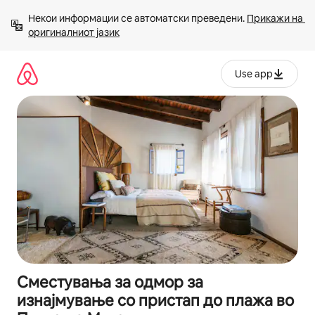
Прескокни
Некои информации се автоматски преведени. 
Прикажи на 
на
оригиналниот јазик
содржина
Use app
Сместувања за одмор за
изнајмување со пристап до плажа во