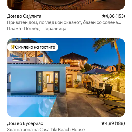
Дом во Сајулита
Просечна оцен
4,86 (153)
Приватен дом, поглед кон океанот, базен со солена
вода
Плажа
·
Поглед
·
Пералница
Омилено на гостите
Меѓу најуспешните „Омилени на гостите“
Дом во Бусериас
Просечна оцен
4,89 (188)
Златна зона на Casa Tiki Beach House