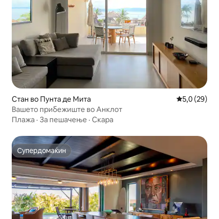
Стан во Пунта де Мита
Просечна оц
5,0 (29)
Вашето прибежиште во Анклот
Плажа
·
За пешачење
·
Скара
Супердомаќин
Супердомаќин