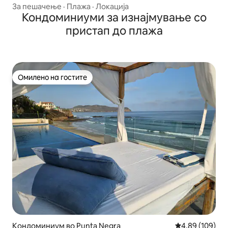
За пешачење
·
Плажа
·
Локација
Кондоминиуми за изнајмување со
пристап до плажа
Омилено на гостите
Омилено на гостите
Кондоминиум во Punta Negra
Просечна оцен
4,89 (109)