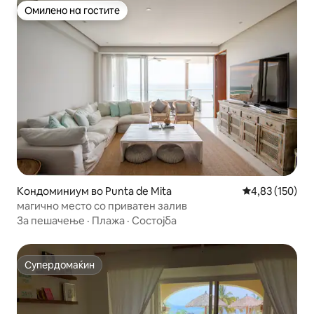
Омилено на гостите
Омилено на гостите
Кондоминиум во Punta de Mita
Просечна оцен
4,83 (150)
магично место со приватен залив
За пешачење
·
Плажа
·
Состојба
Супердомаќин
Супердомаќин