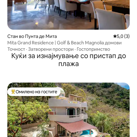
Стан во Пунта де Мита
Просечна о
5,0 (3)
Mita Grand Residence | Golf & Beach Magnolia домови
Точност
·
Затворени простори
·
Гостопримство
Куќи за изнајмување со пристап до
плажа
Омилено на гостите
Меѓу најуспешните „Омилени на гостите“