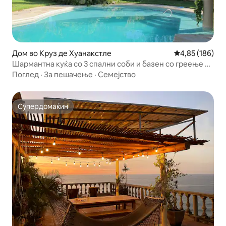
Дом во Круз де Хуанакстле
Просечна оцен
4,85 (186)
Шармантна куќа со 3 спални соби и базен со греење и
хидромасажна када
Поглед
·
За пешачење
·
Семејство
Супердомаќин
Супердомаќин