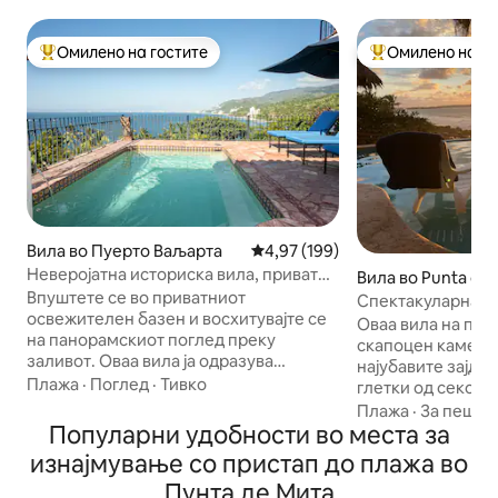
Омилено на гостите
Омилено на го
Меѓу најуспешните „Омилени на гостите“
Меѓу најуспешни
Вила во Пуерто Ваљарта
Просечна оцена: 4,97 од 5, 19
4,97 (199)
Неверојатна историска вила, приватен
Вила во Punta de 
базен и поглед од 280°
Впуштете се во приватниот
Спектакуларна пр
освежителен базен и восхитувајте се
плажа
Оваа вила на пла
на панорамскиот поглед преку
скапоцен камен !
заливот. Оваа вила ја одразува
најубавите зајди
стариот мексикански
Плажа
·
Поглед
·
Тивко
глетки од секоја 
софистицираност со изложени дрвени
најдоброто: ќе у
Плажа
·
За пеша
греди, рачно насликани плочки и
Популарни удобности во места за
мала приватна пл
колонијални антиквитети заедно со
палапа за да го п
изнајмување со пристап до плажа во
современите удобности. Нашата вила
вежбате јога или
Пунта де Мита
се наоѓа високо на планински гребен
само да седнете и