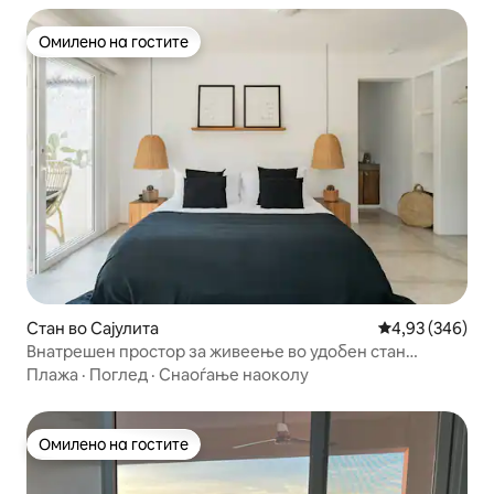
Омилено на гостите
Омилено на гостите
Стан во Сајулита
Просечна оцен
4,93 (346)
Внатрешен простор за живеење во удобен стан
опкружен со зеленило
Плажа
·
Поглед
·
Снаоѓање наоколу
Омилено на гостите
Омилено на гостите