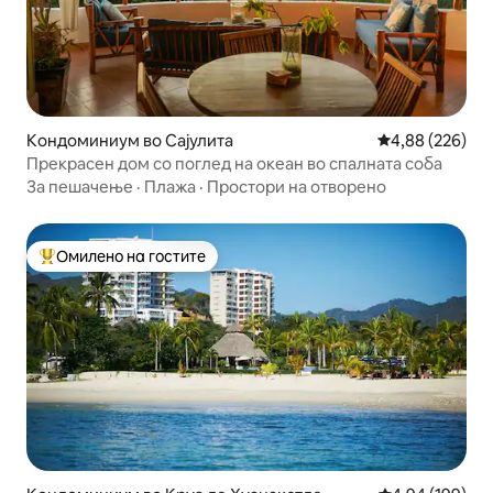
Кондоминиум во Сајулита
Просечна оцен
4,88 (226)
Прекрасен дом со поглед на океан во спалната соба
За пешачење
·
Плажа
·
Простори на отворено
Омилено на гостите
Меѓу најуспешните „Омилени на гостите“