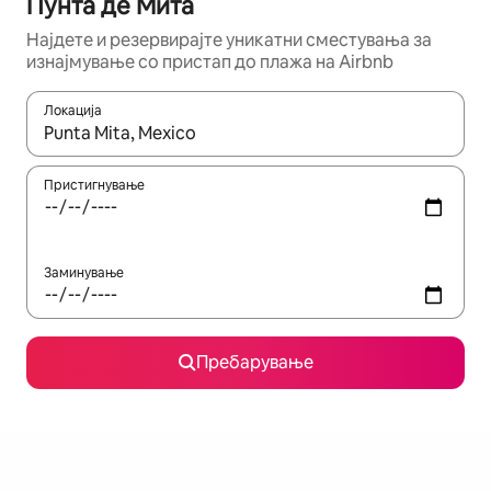
Пунта де Мита
Најдете и резервирајте уникатни сместувања за
изнајмување со пристап до плажа на Airbnb
Локација
Кога резултатите се достапни, движете се со копчињата со 
Пристигнување
Заминување
Пребарување