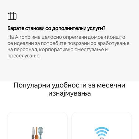
Барате станови со дополнителни услуги?
На Airbnb има целосно опремени домови коишто
се идеални за потребите поврзани со вработување
на персонал, корпоративно сместување и
преселување.
Популарни удобности за месечни
изнајмувања