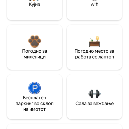
Кујна
wifi
Погодно за
Погодно место за
миленици
работа со лаптоп
Бесплатен
паркинг во склоп
Сала за вежбање
на имотот