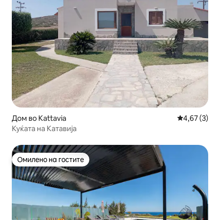
Дом во Kattavia
Просечна оц
4,67 (3)
Куќата на Катавија
Омилено на гостите
Омилено на гостите