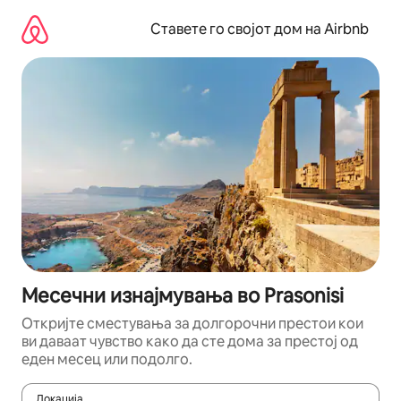
Прескокни
на
Ставете го својот дом на Airbnb
содржина
Месечни изнајмувања во Prasonisi
Откријте сместувања за долгорочни престои кои
ви даваат чувство како да сте дома за престој од
еден месец или подолго.
Локација