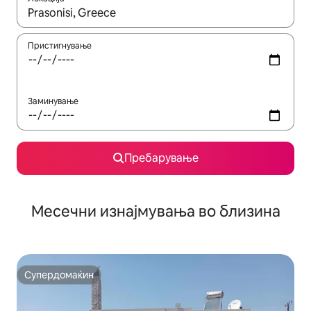
Кога резултатите се достапни, движете се со копчињата со 
Пристигнување
Заминување
Пребарување
Месечни изнајмувања во близина
Супердомаќин
Супердомаќин