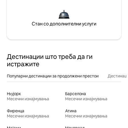
Стан со дополнителни услуги
Дестинации што треба да ги
истражите
Популарни дестинации за продолжени престои
Дестинаци
Њујорк
Барселона
Месечни изнајмувања
Месечни изнајмувања
Фиренца
Атина
Месечни изнајмувања
Месечни изнајмувања
Мајами
Монтреал