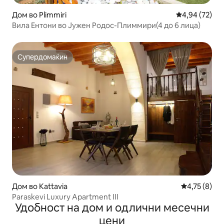
Дом во Plimmiri
Просечна оце
4,94 (72)
Вила Ентони во Јужен Родос-Плиммири(4 до 6 лица)
Супердомаќин
Супердомаќин
Дом во Kattavia
Просечна оц
4,75 (8)
Paraskevi Luxury Apartment III
Удобност на дом и одлични месечни
цени