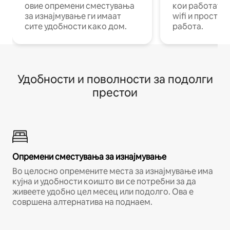
овие опремени сместувања
кои работат н
за изнајмување ги имаат
wifi и простор
сите удобности како дом.
работа.
Удобности и поволности за подолги
престои
Опремени сместувања за изнајмување
Во целосно опремените места за изнајмување има
кујна и удобности коишто ви се потребни за да
живеете удобно цел месец или подолго. Ова е
совршена алтернатива на поднаем.