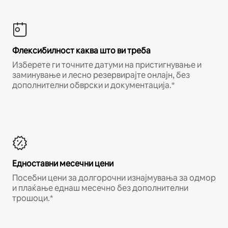
Флексибилност каква што ви треба
Изберете ги точните датуми на пристигнување и
заминување и лесно резервирајте онлајн, без
дополнителни обврски и документација.*
Едноставни месечни цени
Посебни цени за долгорочни изнајмувања за одмор
и плаќање еднаш месечно без дополнителни
трошоци.*