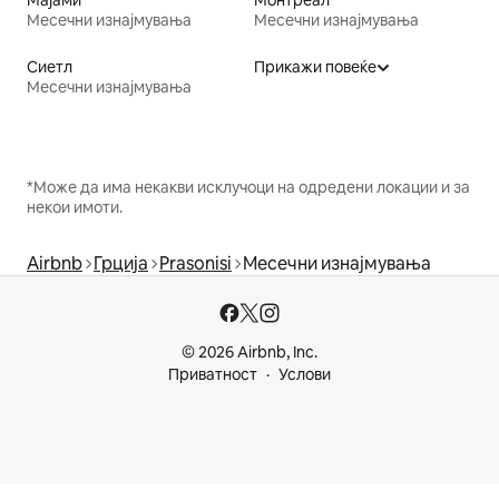
Месечни изнајмувања
Месечни изнајмувања
Сиетл
Прикажи повеќе
Месечни изнајмувања
*Може да има некакви исклучоци на одредени локации и за
некои имоти.
Airbnb
Грција
Prasonisi
Месечни изнајмувања
© 2026 Airbnb, Inc.
Приватност
Услови