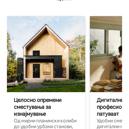
Целосно опремени
Дигитални н
сместувања за
професиона
изнајмување
патуваат
Од мирни планински колиби
Удобни смест
до удобни урбани станови,
дигитални ном