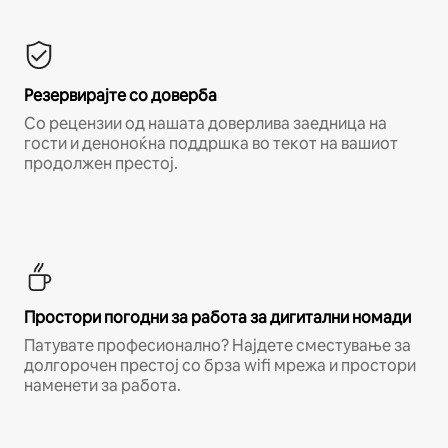
Резервирајте со доверба
Со рецензии од нашата доверлива заедница на
гости и деноноќна поддршка во текот на вашиот
продолжен престој.
Простори погодни за работа за дигитални номади
Патувате професионално? Најдете сместување за
долгорочен престој со брза wifi мрежа и простори
наменети за работа.