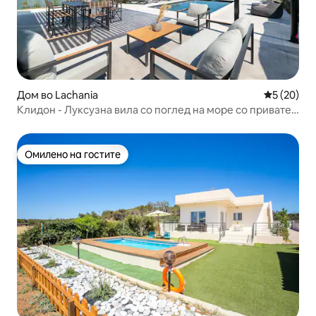
Дом во Lachania
Просечна 
5 (20)
Клидон - Луксузна вила со поглед на море со приватен
базен
Омилено на гостите
Омилено на гостите