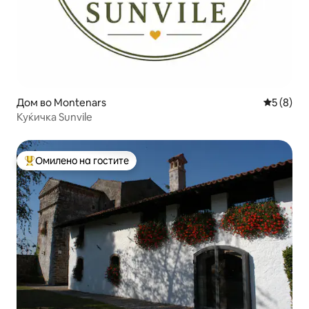
Дом во Montenars
Просечна
5 (8)
Куќичка Sunvile
Омилено на гостите
Меѓу најуспешните „Омилени на гостите“