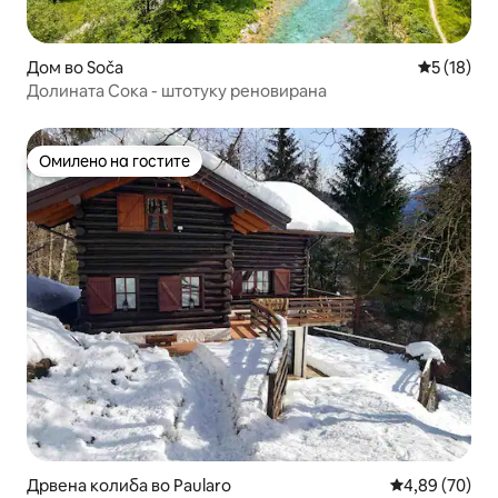
Дом во Soča
Просечна 
5 (18)
Долината Сока - штотуку реновирана
Омилено на гостите
Омилено на гостите
Дрвена колиба во Paularo
Просечна оце
4,89 (70)