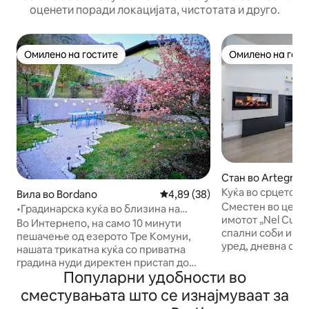
оценети поради локацијата, чистотата и друго.
Омилено на гостите
Омилено на гост
Омилено на гостите
Омилено на гост
Стан во Artegna
Куќа во срцето н
Вила во Bordano
Просечна оцена: 4,89 од 5, 3
4,89 (38)
Wi-Fi/паркинг
Сместен во цент
•Градинарска куќа во близина на
имотот „Nel Cuore
езерото Тре Комуни и велосипедска
Во Интернепо, на само 10 минути
спални соби и дв
патека•
пешачење од езерото Тре Комуни,
уред, дневна соб
нашата трикатна куќа со приватна
телевизор, целос
градина нуди директен пристап до
Wi-Fi. Во близина
Популарни удобности во
патеките на Монте Феста и неговата
доволно бесплате
тврдина со панорамски поглед.
сместувањата што се изнајмуваат за
пешачење ќе најд
Живееме во истата куќа, но гостите