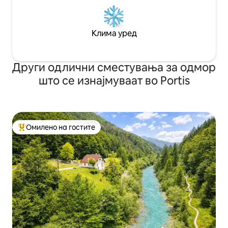
Клима уред
Други одлични сместувања за одмор
што се изнајмуваат во Portis
Омилено на гостите
Меѓу најуспешните „Омилени на гостите“