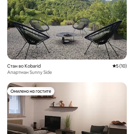
Стан во Kobarid
Просечна 
5 (10)
Апартман Sunny Side
Омилено на гостите
Омилено на гостите