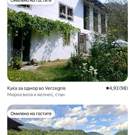
Омилено на гостите
Омилено на гостите
Куќа за одмор во Verzegnis
Просечна оце
4,93 (98)
Мирна вила и велнес, стан
Омилено на гостите
Омилено на гостите