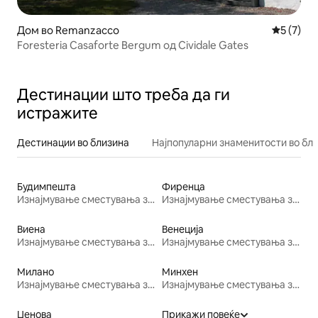
Дом во Remanzacco
Просечна
5 (7)
Foresteria Casaforte Bergum од Cividale Gates
Дестинации што треба да ги
истражите
Дестинации во близина
Најпопуларни знаменитости во бл
Будимпешта
Фиренца
Изнајмување сместувања за одмор
Изнајмување сместувања за одмор
Виена
Венеција
Изнајмување сместувања за одмор
Изнајмување сместувања за одмор
Милано
Минхен
Изнајмување сместувања за одмор
Изнајмување сместувања за одмор
Џенова
Прикажи повеќе