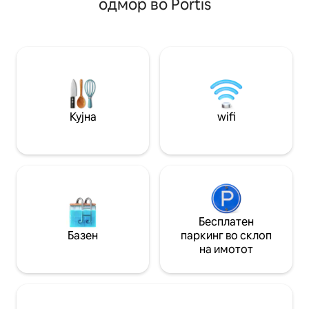
одмор во Portis
банкомат, пошта,
уживаат во целосно независен
продавница за на
простор со кујна, дневна соба, бања и
Исто така, се нао
спални соби (ги делиме само скалите
можете да ужива
и пералницата). Во близина на
спортови, како ш
велосипедската патека Алпе Адрија,
благодарение на
со безбедно складирање велосипеди.
патека Алпе Адриј
Совршено за пешачење, природа,
пешачење и екск
релаксација и уникатен поглед помеѓу
езерото и планините. 🚴‍♀️⛰️🌿
Кујна
wifi
Бесплатен
Базен
паркинг во склоп
на имотот