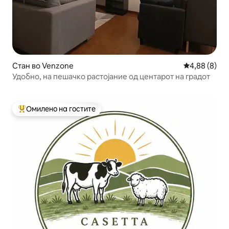
Стан во Venzone
Просечна оц
4,88 (8)
Удобно, на пешачко растојание од центарот на градот
Омилено на гостите
Меѓу најуспешните „Омилени на гостите“