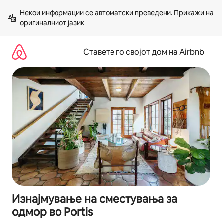
Прескокни
Некои информации се автоматски преведени. 
Прикажи на 
на
оригиналниот јазик
содржина
Ставете го својот дом на Airbnb
Изнајмување на сместувања за
одмор во Portis