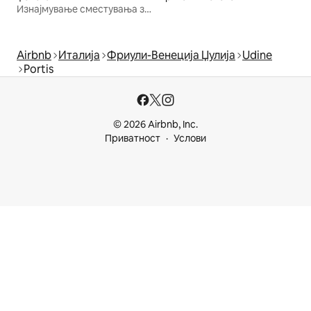
Изнајмување сместувања за одмор
Airbnb
Италија
Фриули-Венеција Џулија
Udine
Portis
© 2026 Airbnb, Inc.
Приватност
Услови