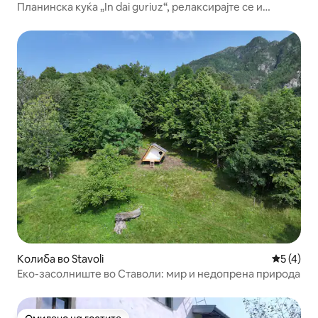
Планинска куќа „In dai guriuz“, релаксирајте се и
бидете во природа
Колиба во Stavoli
Просечна
5 (4)
Еко-засолниште во Ставоли: мир и недопрена природа