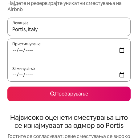
Најдете и резервирајте уникатни сместувања на
Airbnb
Локација
Кога резултатите се достапни, движете се со копчињата со 
Пристигнување
Заминување
Пребарување
Највисоко оценети сместувања што
се изнајмуваат за одмор во Portis
Гостите се согласуваат: овие сместувања се високо