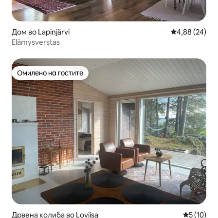
Дом во Lapinjärvi
Просечна оце
4,88 (24)
Elämysverstas
Омилено на гостите
Омилено на гостите
Дрвена колиба во Loviisa
Просечна 
5 (10)