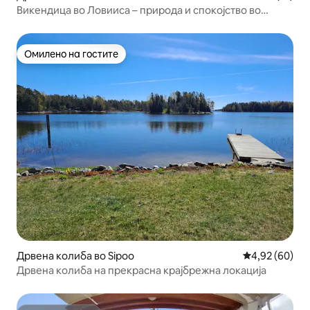
Викендица во Ловииса – природа и спокојство во
близина на морето
Омилено на гостите
Омилено на гостите
Дрвена колиба во Sipoo
Просечна оце
4,92 (60)
Дрвена колиба на прекрасна крајбрежна локација