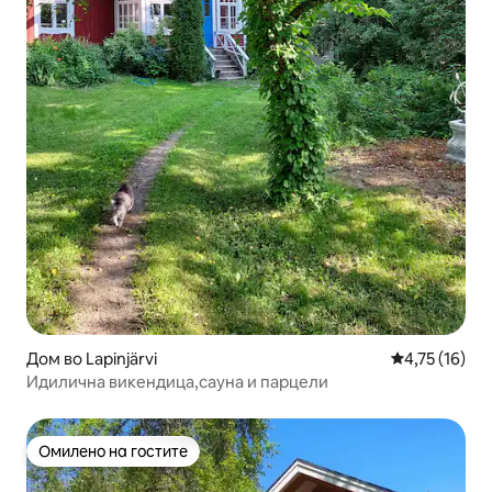
Дом во Lapinjärvi
Просечна оце
4,75 (16)
Идилична викендица,сауна и парцели
Омилено на гостите
Омилено на гостите