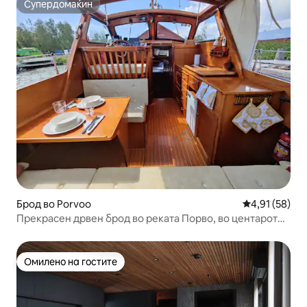
Супердомаќин
Супердомаќин
Брод во Porvoo
Просечна оце
4,91 (58)
Прекрасен дрвен брод во реката Порво, во центарот
на градот.
Омилено на гостите
Омилено на гостите