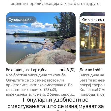
оценети поради локацијата, чистотата и друго.
Супердомаќин
Омилено на гост
Супердомаќин
Омилено на гост
Викендица во Lapinjärvi
Просечна оцена: 4,8 од 5, 5
4,8 (51)
Дом во Lahti
Крајбрежна викендица со колиба
Викендица на езе
близина на Лахт
Опуштете се со семејството или
Бегајте во невер
пријателите на тивко сместување. Во
покрај езеро, на 
главната викендичка (53 м2),
Хелсинки! Сместе
викендичката, кујната, 2 бањи, секоја
природата, ова 
Популарни удобности во
со по 2 единечни кревета. Гостинската
одморалиште мож
викендица има двоен кревет на
неверојатен погл
сместувањата што се изнајмуваат за
долниот дел и 2 места за спиење на
ден пешачење, п