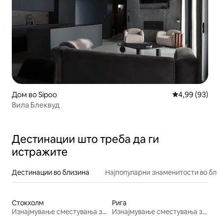
Дом во Sipoo
Просечна оце
4,99 (93)
Вила Блеквуд
Дестинации што треба да ги
истражите
Дестинации во близина
Најпопуларни знаменитости во бл
Стокхолм
Рига
Изнајмување сместувања за одмор
Изнајмување сместувања за одмор