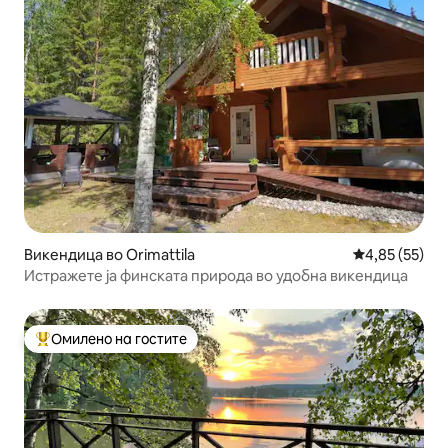
Викендица во Orimattila
Просечна оце
4,85 (55)
Истражете ја финската природа во удобна викендица
Омилено на гостите
Меѓу најуспешните „Омилени на гостите“