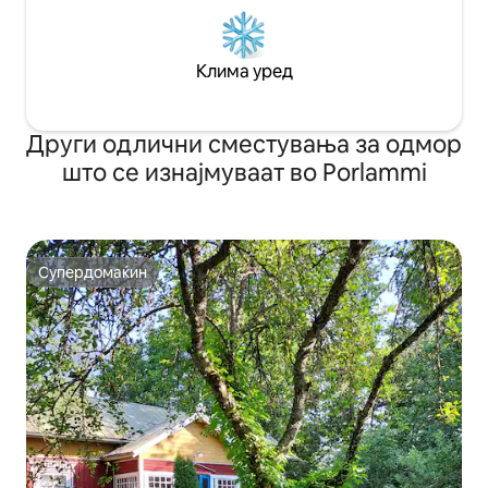
Клима уред
Други одлични сместувања за одмор
што се изнајмуваат во Porlammi
Супердомаќин
Супердомаќин