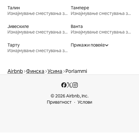
Талин
Тампере
Изнајмување сместувања за одмор
Изнајмување сместувања за одмор
Јивескиле
Ванта
Изнајмување сместувања за одмор
Изнајмување сместувања за одмор
Тарту
Прикажи повеќе
Изнајмување сместувања за одмор
Airbnb
Финска
Усима
Porlammi
© 2026 Airbnb, Inc.
Приватност
Услови