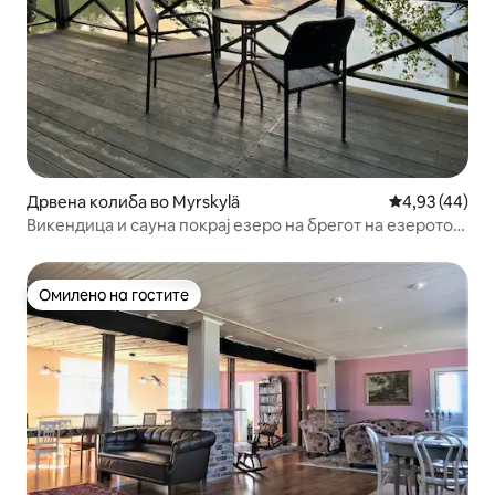
Дрвена колиба во Myrskylä
Просечна оце
4,93 (44)
Викендица и сауна покрај езеро на брегот на езерото
Киркко
Омилено на гостите
Омилено на гостите