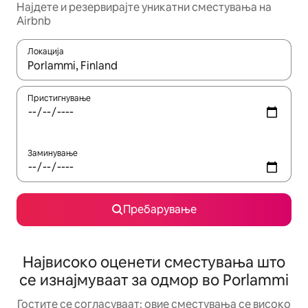
Најдете и резервирајте уникатни сместувања на
Airbnb
Локација
Кога резултатите се достапни, движете се со копчињата со 
Пристигнување
Заминување
Пребарување
Највисоко оценети сместувања што
се изнајмуваат за одмор во Porlammi
Гостите се согласуваат: овие сместувања се високо