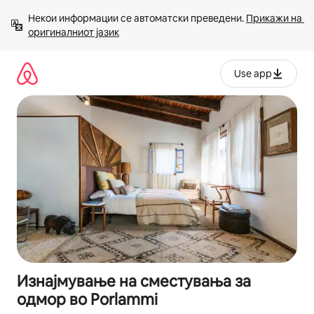
Прескокни
Некои информации се автоматски преведени. 
Прикажи на 
на
оригиналниот јазик
содржина
Use app
Изнајмување на сместувања за
одмор во Porlammi