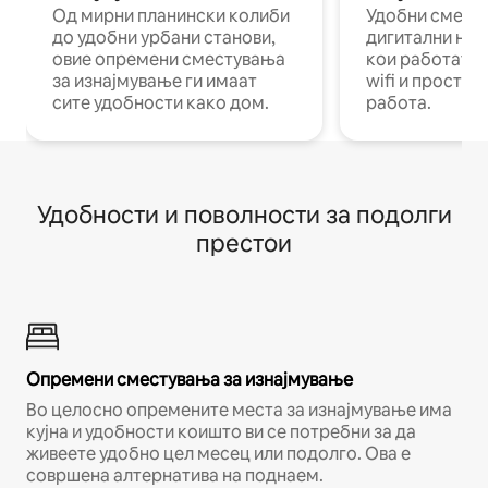
Од мирни планински колиби
Удобни смест
до удобни урбани станови,
дигитални ном
овие опремени сместувања
кои работат н
за изнајмување ги имаат
wifi и простор
сите удобности како дом.
работа.
Удобности и поволности за подолги
престои
Опремени сместувања за изнајмување
Во целосно опремените места за изнајмување има
кујна и удобности коишто ви се потребни за да
живеете удобно цел месец или подолго. Ова е
совршена алтернатива на поднаем.