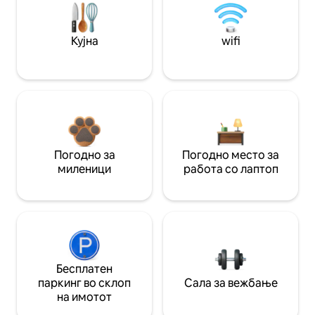
Кујна
wifi
Погодно за
Погодно место за
миленици
работа со лаптоп
Бесплатен
паркинг во склоп
Сала за вежбање
на имотот