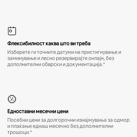
Флексибилност каква што ви треба
Изберете ги точните датуми на пристигнување и
заминување и лесно резервирајте онлајн, без
дополнителни обврски и документација.*
Едноставни месечни цени
Посебни цени за долгорочни изнајмувања за одмор
и плаќање еднаш месечно без дополнителни
трошоци.*