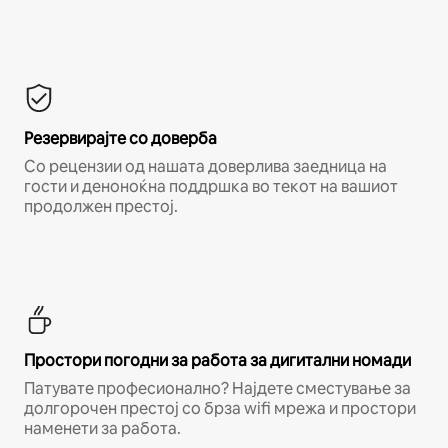
Резервирајте со доверба
Со рецензии од нашата доверлива заедница на
гости и деноноќна поддршка во текот на вашиот
продолжен престој.
Простори погодни за работа за дигитални номади
Патувате професионално? Најдете сместување за
долгорочен престој со брза wifi мрежа и простори
наменети за работа.