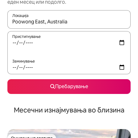
еден месец или подолго.
Локација
Кога резултатите се достапни, движете се со копчињата со 
Пристигнување
Заминување
Пребарување
Месечни изнајмувања во близина