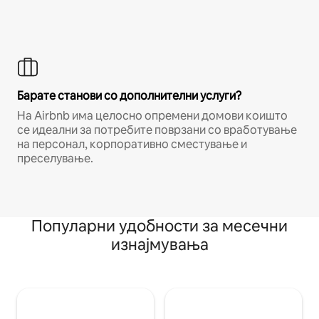
Барате станови со дополнителни услуги?
На Airbnb има целосно опремени домови коишто
се идеални за потребите поврзани со вработување
на персонал, корпоративно сместување и
преселување.
Популарни удобности за месечни
изнајмувања