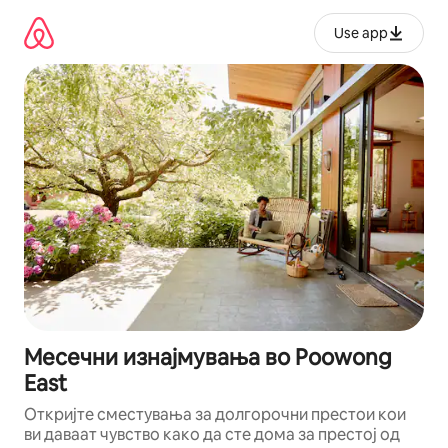
Прескокни
на
Use app
содржина
Месечни изнајмувања во Poowong
East
Откријте сместувања за долгорочни престои кои
ви даваат чувство како да сте дома за престој од