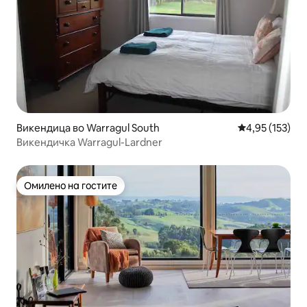
Викендица во Warragul South
Просечна оцен
4,95 (153)
Викендичка Warragul-Lardner
Омилено на гостите
Омилено на гостите