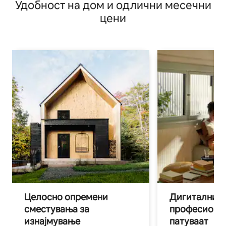
Удобност на дом и одлични месечни
цени
Целосно опремени
Дигитални н
сместувања за
професиона
изнајмување
патуваат