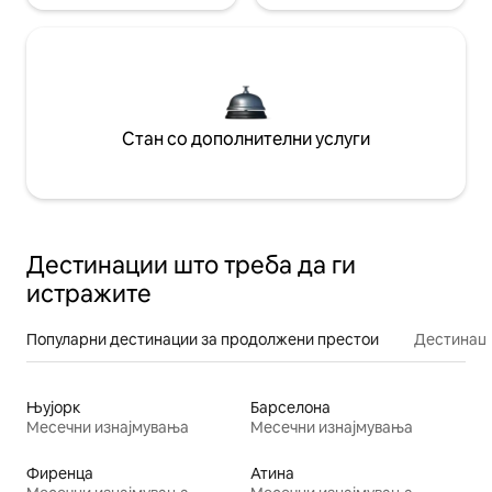
Стан со дополнителни услуги
Дестинации што треба да ги
истражите
Популарни дестинации за продолжени престои
Дестинаци
Њујорк
Барселона
Месечни изнајмувања
Месечни изнајмувања
Фиренца
Атина