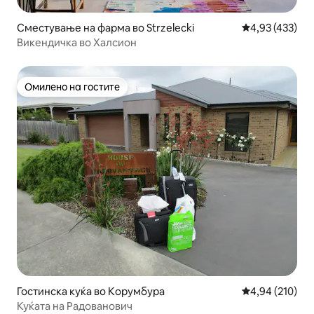
Сместување на фарма во Strzelecki
Просечна оцен
4,93 (433)
Викендичка во Халсион
Омилено на гостите
Омилено на гостите
Гостинска куќа во Корумбура
Просечна оцен
4,94 (210)
Куќата на Радованович