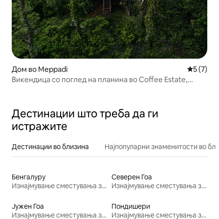
Дом во Meppadi
Просечна
5 (7)
Викендица со поглед на планина во Coffee Estate,
Вајанад
Дестинации што треба да ги
истражите
Дестинации во близина
Најпопуларни знаменитости во бл
Бенгалуру
Северен Гоа
Изнајмување сместувања за одмор
Изнајмување сместувања за одмор
Јужен Гоа
Пондишери
Изнајмување сместувања за одмор
Изнајмување сместувања за одмор