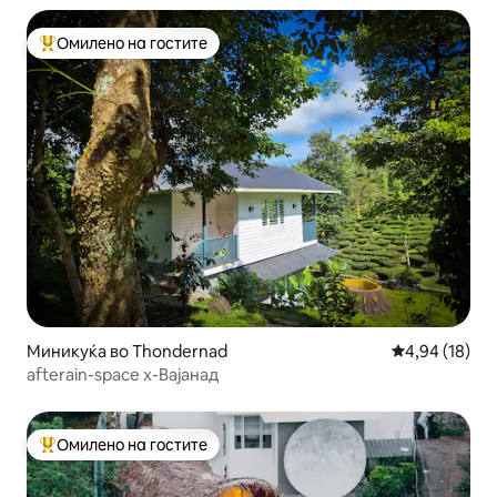
Омилено на гостите
Меѓу најуспешните „Омилени на гостите“
Миникуќа во Thondernad
Просечна оце
4,94 (18)
afterain-space x-Вајанад
Омилено на гостите
Меѓу најуспешните „Омилени на гостите“