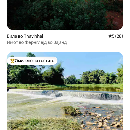
Вила во Thavinhal
Просечна 
5 (28)
Имот во Фернглејд во Вајанд
Омилено на гостите
Меѓу најуспешните „Омилени на гостите“