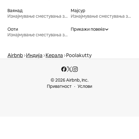
Ваянад
Мајсур
Изнајмување сместувања за одмор
Изнајмување сместувања за одмор
Ооти
Прикажи повеќе
Изнајмување сместувања за одмор
Airbnb
Индија
Керала
Poolakutty
© 2026 Airbnb, Inc.
Приватност
Услови