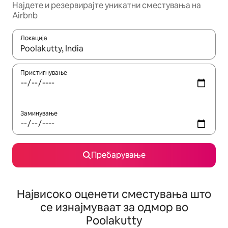
Најдете и резервирајте уникатни сместувања на
Airbnb
Локација
Кога резултатите се достапни, движете се со копчињата со 
Пристигнување
Заминување
Пребарување
Највисоко оценети сместувања што
се изнајмуваат за одмор во
Poolakutty