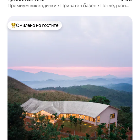
Премиум викендички • Приватен базен • Поглед кон
природата
Омилено на гостите
Меѓу најуспешните „Омилени на гостите“