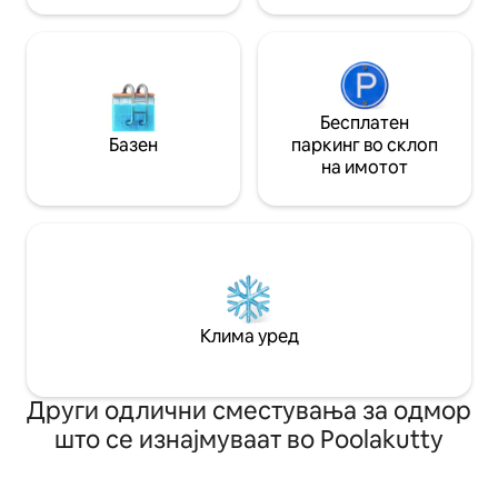
Бесплатен
Базен
паркинг во склоп
на имотот
Клима уред
Други одлични сместувања за одмор
што се изнајмуваат во Poolakutty