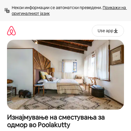
Прескокни
Некои информации се автоматски преведени. 
Прикажи на 
на
оригиналниот јазик
содржина
Use app
Изнајмување на сместувања за
одмор во Poolakutty