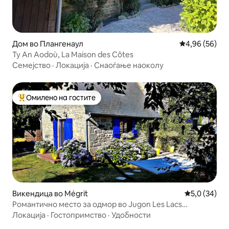
Дом во Плангенаул
Просечна оце
4,96 (56)
Ty An Aodoù, La Maison des Côtes
Семејство
·
Локација
·
Снаоѓање наоколу
Омилено на гостите
Меѓу најуспешните „Омилени на гостите“
Викендица во Mégrit
Просечна оц
5,0 (34)
Романтично место за одмор во Jugon Les Lacs
„Зајдисонце“
Локација
·
Гостопримство
·
Удобности