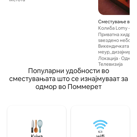
Без разлика дали е под сиво време, на
дожд или бура, погледот од куќата
нуди глетка која секогаш изненадува,
Сместување во П
понекогаш го одзема здивот.
л
Колиба Lomy – сп
Љубителите на прошетките ќе можат
небо, покрај мор
да го доживеат GR34 и да го откријат
Приватна хидрома
заливот Сент Бриок. Куќата не е
ѕвездено небо и к
достапна за лица со намалена
Викендичката Lo
подвижност.
меур, дизајниран
уживање во необ
Локација
·
Однос 
искуство * Приватен велнес простор
Телевизија
Популарни удобности во
достапен 24 часа 
оградена градина
сместувањата што се изнајмуваат за
плажите и познат
одмор во Поммерет
царинските служ
Целосно опремено
тоалет) за незаб
Колибата е едно
сместувања на L
Дозволени се м
Кујна
wifi