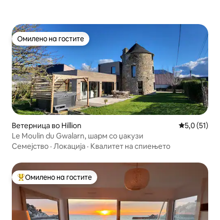
Омилено на гостите
Омилено на гостите
Ветерница во Hillion
Просечна оц
5,0 (51)
Le Moulin du Gwalarn, шарм со џакузи
Семејство
·
Локација
·
Квалитет на спиењето
Омилено на гостите
Меѓу најуспешните „Омилени на гостите“