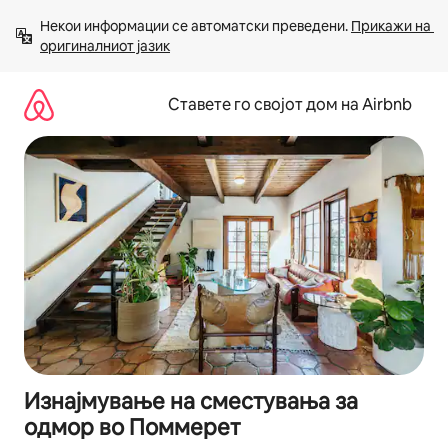
Прескокни
Некои информации се автоматски преведени. 
Прикажи на 
на
оригиналниот јазик
содржина
Ставете го својот дом на Airbnb
Изнајмување на сместувања за
одмор во Поммерет