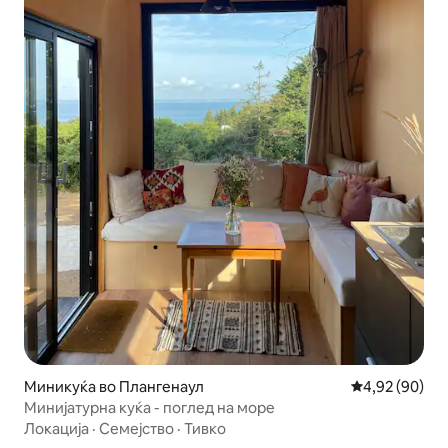
Миникуќа во Плангенаул
Просечна оце
4,92 (90)
Минијатурна куќа - поглед на море
Локација
·
Семејство
·
Тивко