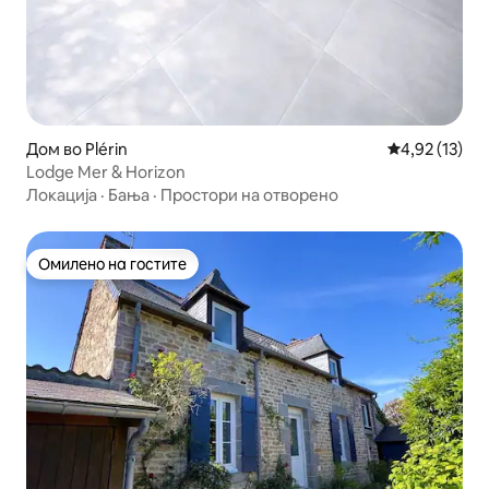
Дом во Plérin
Просечна оце
4,92 (13)
Lodge Mer & Horizon
Локација
·
Бања
·
Простори на отворено
Омилено на гостите
Омилено на гостите