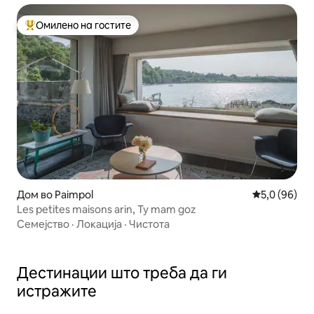
Омилено на гостите
Меѓу најуспешните „Омилени на гостите“
Дом во Paimpol
Просечна оц
5,0 (96)
Les petites maisons arin, Ty mam goz
Семејство
·
Локација
·
Чистота
Дестинации што треба да ги
истражите