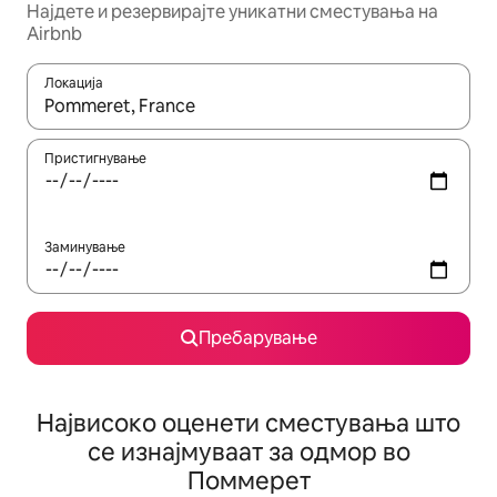
Најдете и резервирајте уникатни сместувања на
Airbnb
Локација
Кога резултатите се достапни, движете се со копчињата со 
Пристигнување
Заминување
Пребарување
Највисоко оценети сместувања што
се изнајмуваат за одмор во
Поммерет