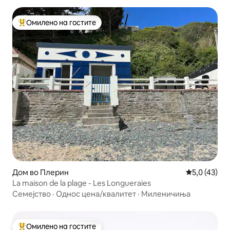
Омилено на гостите
Меѓу најуспешните „Омилени на гостите“
Дом во Плерин
Просечна оц
5,0 (43)
La maison de la plage - Les Longueraies
Семејство
·
Однос цена/квалитет
·
Миленичиња
Омилено на гостите