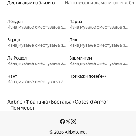
Дестинации во близина
Најпопуларни знаменитости во бл
Лондон
Париз
Изнајмување сместувања за одмор
Изнајмување сместувања за одмор
Бордо
Лил
Изнајмување сместувања за одмор
Изнајмување сместувања за одмор
Ла Рошел
Бирмингем
Изнајмување сместувања за одмор
Изнајмување сместувања за одмор
Нант
Прикажи повеќе
Изнајмување сместувања за одмор
Airbnb
Франција
Бретања
Côtes-d'Armor
Поммерет
© 2026 Airbnb, Inc.