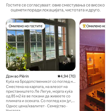
Гостите се согласуваат: овие сместувања се високо
оценети поради локацијата, чистотата и друго.
Омилено на гостите
Омилено на го
Омилено на гостите
Меѓу најуспешни
Дом во Plérin
Просечна оцена: 4,94 од 5, 7
4,94 (70)
Куќа на бродопственикот со поглед на
море
Сместена на карпата, на влезот на
пристаништето Ле Легуе, мојата куќа
од 85 м2 ќе ве покани да живеете со
плимата и осеката. Со поглед кон југ,
ќе бидете заслепени од изгрејсонцата
Однос цена/квалитет
·
Семејство
·
и ќе бидете преплавени со светлина.
Чистота