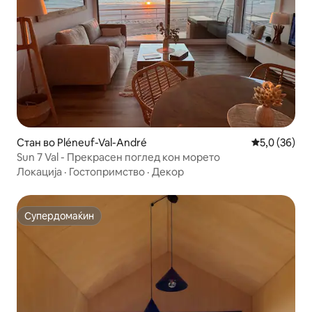
Стан во Pléneuf-Val-André
Просечна оц
5,0 (36)
Sun 7 Val - Прекрасен поглед кон морето
Локација
·
Гостопримство
·
Декор
Супердомаќин
Супердомаќин