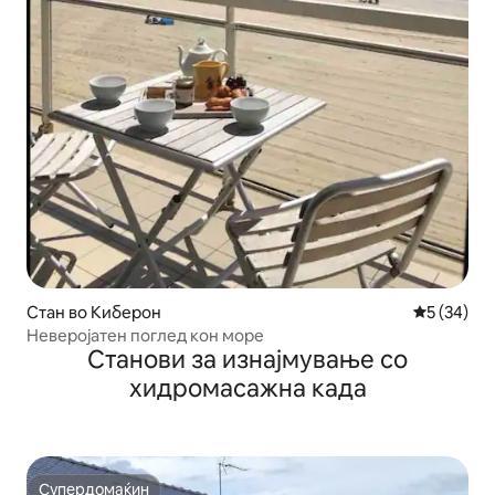
Стан во Киберон
Просечна 
5 (34)
Неверојатен поглед кон море
Станови за изнајмување со
хидромасажна када
Супердомаќин