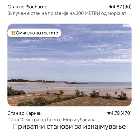
Стан во Plouharnel
Просечна оце
4,87 (90)
Вклучен е стан на приземје на 200 МЕТРИ од морската
постелнина
Омилено на гостите
Меѓу најуспешните „Омилени на гостите“
Стан во Карнак
Просечна оцен
4,79 (470)
T2 на 10 метри од брегот Мир и убавина.
Приватни станови за изнајмување