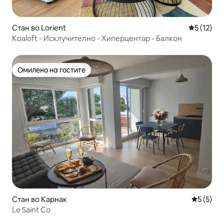
Стан во Lorient
Просечна 
5 (12)
Koaloft - Исклучително - Хиперцентар - Балкон
Омилено на гостите
Омилено на гостите
Стан во Карнак
Просечна
5 (5)
Le Saint Co