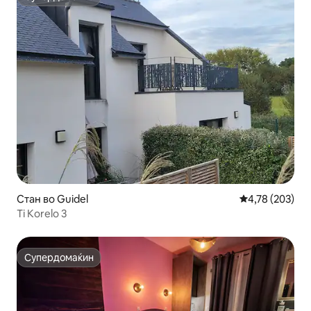
Супердомаќин
Стан во Guidel
Просечна оцен
4,78 (203)
Ti Korelo 3
Супердомаќин
Супердомаќин