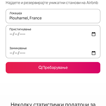
Најдете и резервирајте уникатни станови на Airbnb
Локација
Кога резултатите се достапни, движете се со копчињата со 
Пристигнување
Заминување
Пребарување
Неколку статистички податоци за