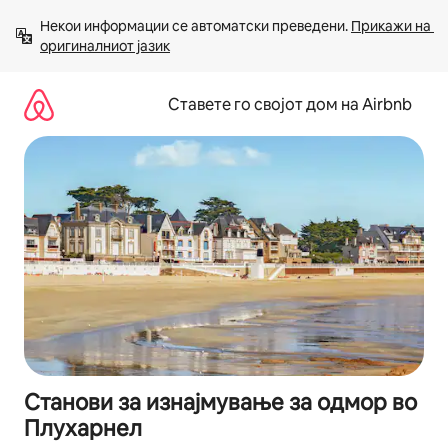
Прескокни
Некои информации се автоматски преведени. 
Прикажи на 
на
оригиналниот јазик
содржина
Ставете го својот дом на Airbnb
Станови за изнајмување за одмор во
Плухарнел