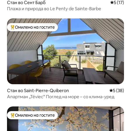
Стан во Сент Барб
Просечна 
5 (17)
Плажа и природа во Le Penty de Sainte-Barbe
Омилено на гостите
Меѓу најуспешните „Омилени на гостите“
Стан во Saint-Pierre-Quiberon
Просечна 
5 (38)
Апартман „Téviec“ Поглед на море – со клима-уред
Омилено на гостите
Меѓу најуспешните „Омилени на гостите“