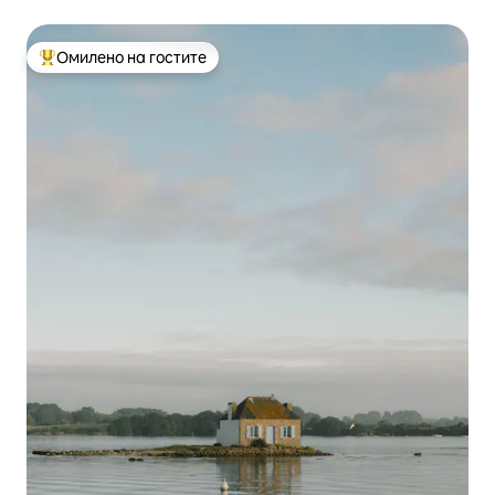
Омилено на гостите
Меѓу најуспешните „Омилени на гостите“