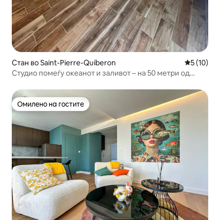
Стан во Saint-Pierre-Quiberon
Просечна 
5 (10)
Студио помеѓу океанот и заливот – на 50 метри од
плажата!
Омилено на гостите
Омилено на гостите