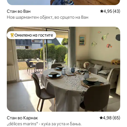
Стан во Ван
Просечна оце
4,95 (43)
Нов шармантен објект, во срцето на Ван
Омилено на гостите
Меѓу најуспешните „Омилени на гостите“
Стан во Карнак
Просечна оце
4,98 (65)
„délices marins“ - куќа за уста и бања.