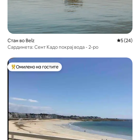
Стан во Belz
Просечна 
5 (24)
Сардинета: Сент Кадо покрај вода - 2-ро
Омилено на гостите
Меѓу најуспешните „Омилени на гостите“