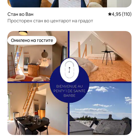
Стан во Ван
Просечна оцен
4,95 (110)
Просторен стан во центарот на градот
Омилено на гостите
Омилено на гостите