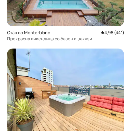
Стан во Monterblanc
Просечна оцен
4,98 (441)
Прекрасна викендица со базен и џакузи