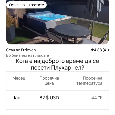
Омилено на гостите
Омилено на гостите
Стан во Erdeven
Просечна оце
4,88 (41)
Во близина на плажите
Кога е најдоброто време да се
посети Плухарнел?
Месец
Просечна
Просечна
цена
температура
Јан.
82 $ USD
44 °F