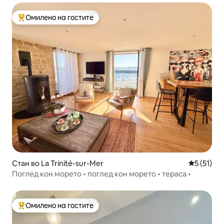
Омилено на гостите
Меѓу најуспешните „Омилени на гостите“
Стан во La Trinité-sur-Mer
Просечна 
5 (51)
Поглед кон морето • поглед кон морето • тераса •
Омилено на гостите
Меѓу најуспешните „Омилени на гостите“