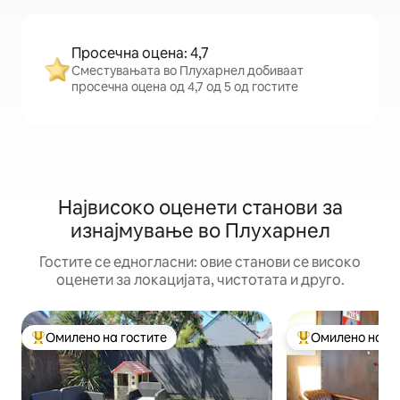
Просечна оцена: 4,7
Сместувањата во Плухарнел добиваат
просечна оцена од 4,7 од 5 од гостите
Највисоко оценети станови за
изнајмување во Плухарнел
Гостите се едногласни: овие станови се високо
оценети за локацијата, чистотата и друго.
Омилено на гостите
Омилено на го
Меѓу најуспешните „Омилени на гостите“
Меѓу најуспешни