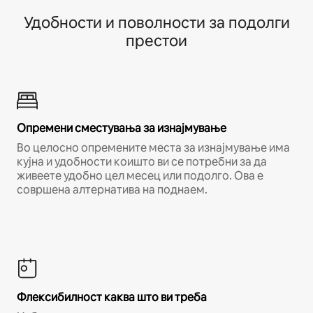
Удобности и поволности за подолги
престои
Опремени сместувања за изнајмување
Во целосно опремените места за изнајмување има
кујна и удобности коишто ви се потребни за да
живеете удобно цел месец или подолго. Ова е
совршена алтернатива на поднаем.
Флексибилност каква што ви треба