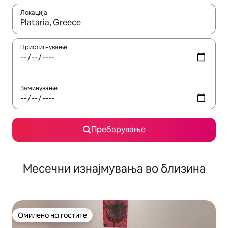
Локација
Кога резултатите се достапни, движете се со копчињата со 
Пристигнување
Заминување
Пребарување
Месечни изнајмувања во близина
Омилено на гостите
Омилено на гостите