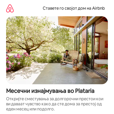
Прескокни
на
Ставете го својот дом на Airbnb
содржина
Месечни изнајмувања во Plataria
Откријте сместувања за долгорочни престои кои
ви даваат чувство како да сте дома за престој од
еден месец или подолго.