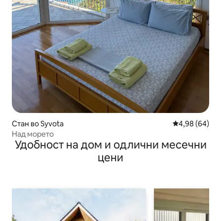
Стан во Syvota
Просечна оце
4,98 (64)
Над морето
Удобност на дом и одлични месечни
цени