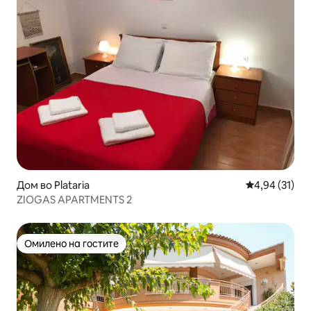
Дом во Plataria
Просечна оце
4,94 (31)
ZIOGAS APARTMENTS 2
Омилено на гостите
Омилено на гостите