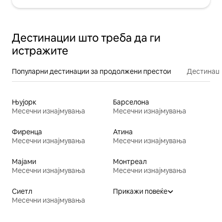
Дестинации што треба да ги
истражите
Популарни дестинации за продолжени престои
Дестинаци
Њујорк
Барселона
Месечни изнајмувања
Месечни изнајмувања
Фиренца
Атина
Месечни изнајмувања
Месечни изнајмувања
Мајами
Монтреал
Месечни изнајмувања
Месечни изнајмувања
Сиетл
Прикажи повеќе
Месечни изнајмувања