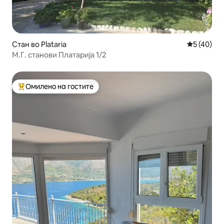
Стан во Plataria
Просечна 
5 (40)
М.Г. станови Платарија 1/2
Омилено на гостите
Меѓу најуспешните „Омилени на гостите“