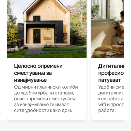
Целосно опремени
Дигитални н
сместувања за
професиона
изнајмување
патуваат
Од мирни планински колиби
Удобни смест
до удобни урбани станови,
дигитални ном
овие опремени сместувања
кои работат н
за изнајмување ги имаат
wifi и простор
сите удобности како дом.
работа.