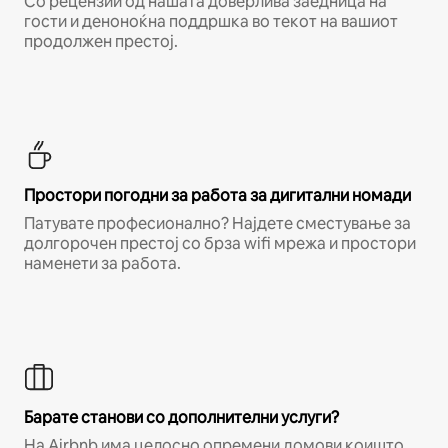
Со рецензии од нашата доверлива заедница на
гости и деноноќна поддршка во текот на вашиот
продолжен престој.
Простори погодни за работа за дигитални номади
Патувате професионално? Најдете сместување за
долгорочен престој со брза wifi мрежа и простори
наменети за работа.
Барате станови со дополнителни услуги?
На Airbnb има целосно опремени домови коишто