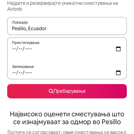
Најдете и резервирајте уникатни сместувања на
Airbnb
Локација
Кога резултатите се достапни, движете се со копчињата со 
Пристигнување
Заминување
Пребарување
Највисоко оценети сместувања што
се изнајмуваат за одмор во Pesillo
Гостите се согласуваат: овие сместувања се високо