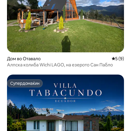
Дом во Отавало
Просечна
5 (9)
Алпска колиба Wichi LAGO, на езерото Сан Пабло
Супердомаќин
Супердомаќин