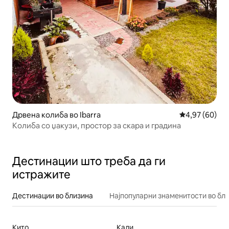
Дрвена колиба во Ibarra
Просечна оце
4,97 (60)
Колиба со џакузи, простор за скара и градина
Дестинации што треба да ги
истражите
Дестинации во близина
Најпопуларни знаменитости во бл
Кито
Кали