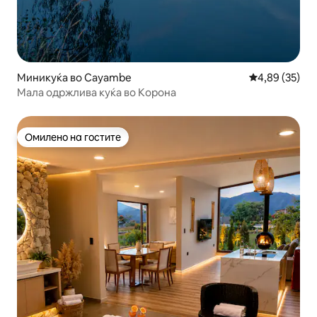
Миникуќа во Cayambe
Просечна оце
4,89 (35)
Мала одржлива куќа во Корона
Омилено на гостите
Омилено на гостите