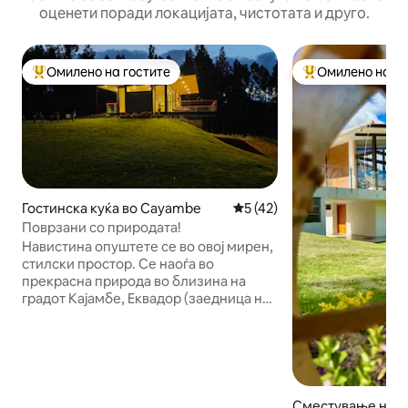
оценети поради локацијата, чистотата и друго.
Омилено на гостите
Омилено на го
Меѓу најуспешните „Омилени на гостите“
Меѓу најуспешни
Гостинска куќа во Cayambe
Просечна оцена: 5 од 5, 4
5 (42)
Поврзани со природата!
Навистина опуштете се во овој мирен,
стилски простор. Се наоѓа во
прекрасна природа во близина на
градот Кајамбе, Еквадор (заедница на
Песило). Опкружено со природни
атракции, како што се езера (веслање
и разгледување знаменитости) и
планини (качување и пешачење). Исто
така, на 45 минути возење од
познатите Отавало (локални рачни
Сместување на ф