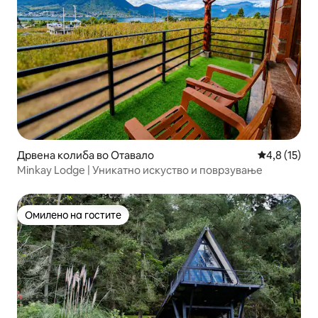
Дрвена колиба во Отавало
Просечна оц
4,8 (15)
Minkay Lodge | Уникатно искуство и поврзување
Омилено на гостите
Омилено на гостите