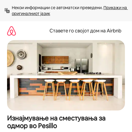
Прескокни
Некои информации се автоматски преведени. 
Прикажи на 
на
оригиналниот јазик
содржина
Ставете го својот дом на Airbnb
Изнајмување на сместувања за
одмор во Pesillo