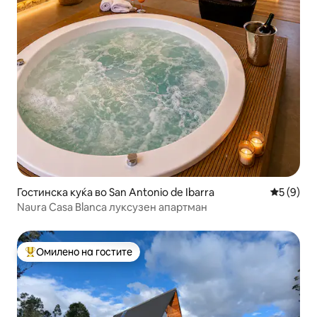
Гостинска куќа во San Antonio de Ibarra
Просечна
5 (9)
Naura Casa Blanca луксузен апартман
Омилено на гостите
Меѓу најуспешните „Омилени на гостите“