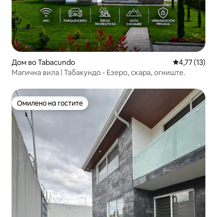
Дом во Tabacundo
Просечна оце
4,77 (13)
Магична вила | Табакундо - Езеро, скара, огниште.
Омилено на гостите
Омилено на гостите