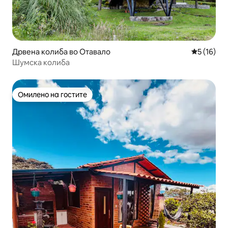
Дрвена колиба во Отавало
Просечна 
5 (16)
Шумска колиба
Омилено на гостите
Омилено на гостите