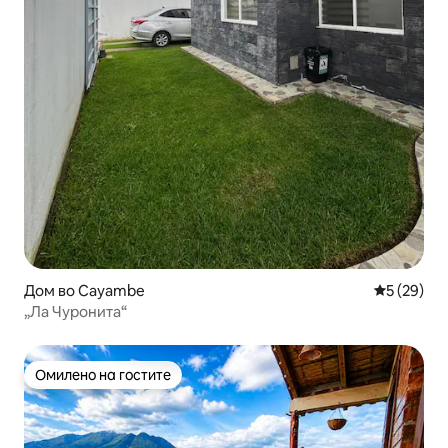
Дом во Cayambe
Просечна 
5 (29)
„Ла Чуронита“
Омилено на гостите
Омилено на гостите