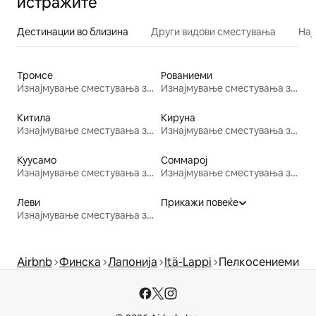
истражите
Дестинации во близина
Други видови сместувања
Нај
Тромсе
Рованиеми
Изнајмување сместувања за одмор
Изнајмување сместувања за одмор
Китила
Кируна
Изнајмување сместувања за одмор
Изнајмување сместувања за одмор
Куусамо
Соммарој
Изнајмување сместувања за одмор
Изнајмување сместувања за одмор
Леви
Прикажи повеќе
Изнајмување сместувања за одмор
Airbnb
Финска
Лапонија
Itä-Lappi
Пелкосениеми