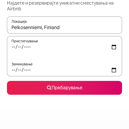
Најдете и резервирајте уникатни сместувања на
Airbnb
Локација
Кога резултатите се достапни, движете се со копчињата со 
Пристигнување
Заминување
Пребарување