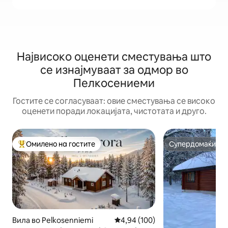
Највисоко оценети сместувања што
се изнајмуваат за одмор во
Пелкосениеми
Гостите се согласуваат: овие сместувања се високо
оценети поради локацијата, чистотата и друго.
Омилено на гостите
Супердомаќин
Меѓу најуспешните „Омилени на гостите“
Супердомаќин
Вила во Pelkosenniemi
Просечна оцена: 4,94 од 5, 10
4,94 (100)