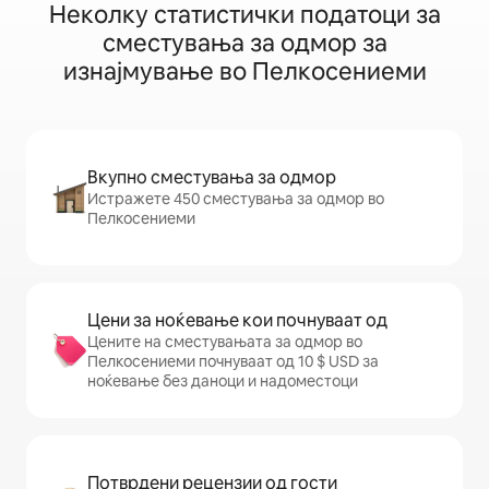
Неколку статистички податоци за
сместувања за одмор за
изнајмување во Пелкосениеми
Вкупно сместувања за одмор
Истражете 450 сместувања за одмор во
Пелкосениеми
Цени за ноќевање кои почнуваат од
Цените на сместувањата за одмор во
Пелкосениеми почнуваат од 10 $ USD за
ноќевање без даноци и надоместоци
Потврдени рецензии од гости