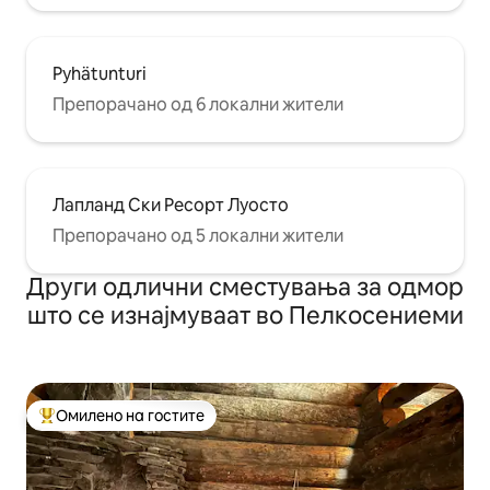
Pyhätunturi
Препорачано од 6 локални жители
Лапланд Ски Ресорт Луосто
Препорачано од 5 локални жители
Други одлични сместувања за одмор
што се изнајмуваат во Пелкосениеми
Омилено на гостите
Меѓу најуспешните „Омилени на гостите“