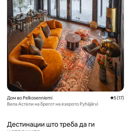
Дом во Pelkosenniemi
Просечна 
5 (17)
Вила Астели на брегот на езерото Pyhäjärvi
Дестинации што треба да ги