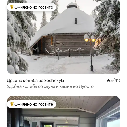
Омилено на гостите
Меѓу најуспешните „Омилени на гостите“
Дрвена колиба во Sodankylä
Просечна 
5 (41)
Удобна колиба со сауна и камин во Луосто
Омилено на гостите
Меѓу најуспешните „Омилени на гостите“