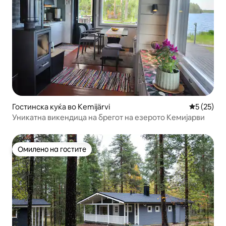
Гостинска куќа во Kemijärvi
Просечна 
5 (25)
Уникатна викендица на брегот на езерото Кемијарви
Омилено на гостите
Омилено на гостите