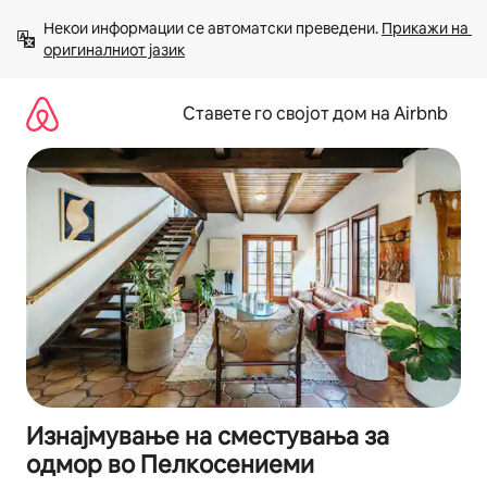
Прескокни
Некои информации се автоматски преведени. 
Прикажи на 
на
оригиналниот јазик
содржина
Ставете го својот дом на Airbnb
Изнајмување на сместувања за
одмор во Пелкосениеми