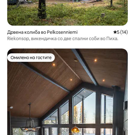
Дрвена колиба во Pelkosenniemi
Просечна 
5 (14)
Riekonsop, викендичка со две спални соби во Пиха.
Омилено на гостите
Омилено на гостите