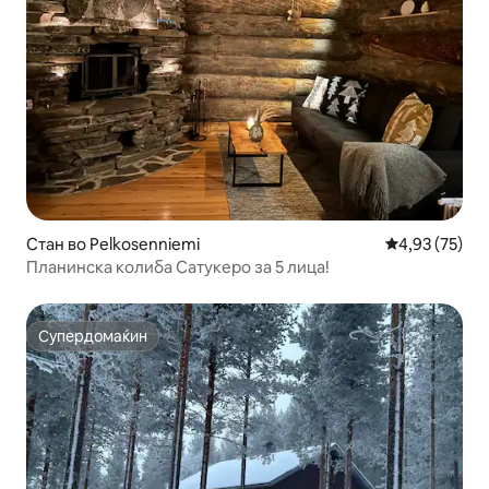
Стан во Pelkosenniemi
Просечна оце
4,93 (75)
Планинска колиба Сатукеро за 5 лица!
Супердомаќин
Супердомаќин