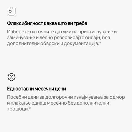
Флексибилност каква што ви треба
Изберете ги точните датуми на пристигнување и
заминување и лесно резервирајте онлајн, без
дополнителни обврски и документација.*
Едноставни месечни цени
Посебни цени за долгорочни изнајмувања за одмор
и плаќање еднаш месечно без дополнителни
трошоци.*