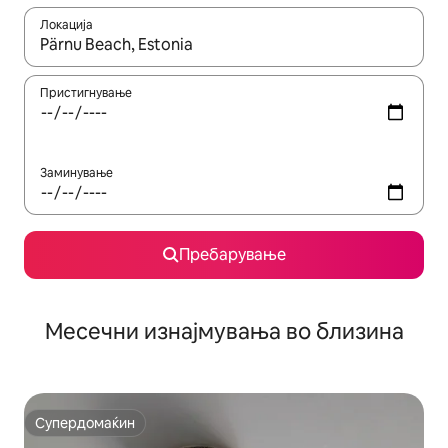
Локација
Кога резултатите се достапни, движете се со копчињата со 
Пристигнување
Заминување
Пребарување
Месечни изнајмувања во близина
Супердомаќин
Супердомаќин