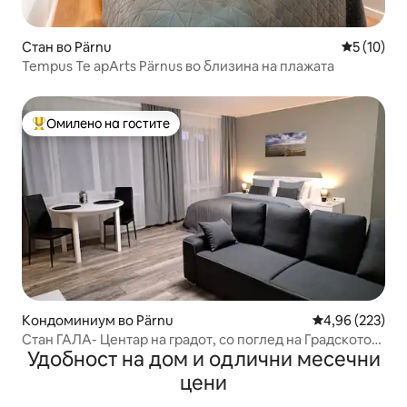
Стан во Pärnu
Просечна 
5 (10)
Tempus Te apArts Pärnus во близина на плажата
Омилено на гостите
Меѓу најуспешните „Омилени на гостите“
Кондоминиум во Pärnu
Просечна оцен
4,96 (223)
Стан ГАЛА- Центар на градот, со поглед на Градското
Удобност на дом и одлични месечни
собрание
цени