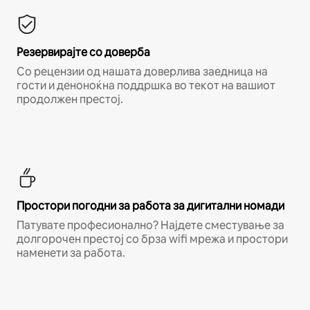
Резервирајте со доверба
Со рецензии од нашата доверлива заедница на
гости и деноноќна поддршка во текот на вашиот
продолжен престој.
Простори погодни за работа за дигитални номади
Патувате професионално? Најдете сместување за
долгорочен престој со брза wifi мрежа и простори
наменети за работа.