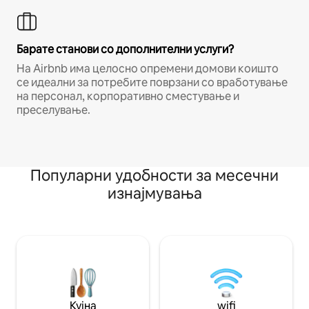
Барате станови со дополнителни услуги?
На Airbnb има целосно опремени домови коишто
се идеални за потребите поврзани со вработување
на персонал, корпоративно сместување и
преселување.
Популарни удобности за месечни
изнајмувања
Кујна
wifi