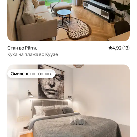
Стан во Pärnu
Просечна оце
4,92 (13)
Куќа на плажа во Куузе
Омилено на гостите
Омилено на гостите