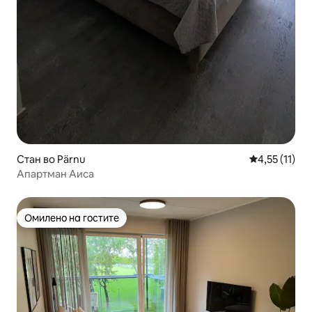
Стан во Pärnu
Просечна оце
4,55 (11)
Апартман Аиса
Омилено на гостите
Омилено на гостите