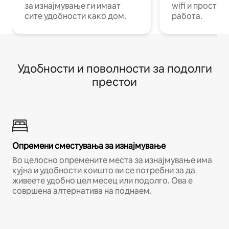
за изнајмување ги имаат
wifi и простор
сите удобности како дом.
работа.
Удобности и поволности за подолги
престои
Опремени сместувања за изнајмување
Во целосно опремените места за изнајмување има
кујна и удобности коишто ви се потребни за да
живеете удобно цел месец или подолго. Ова е
совршена алтернатива на поднаем.