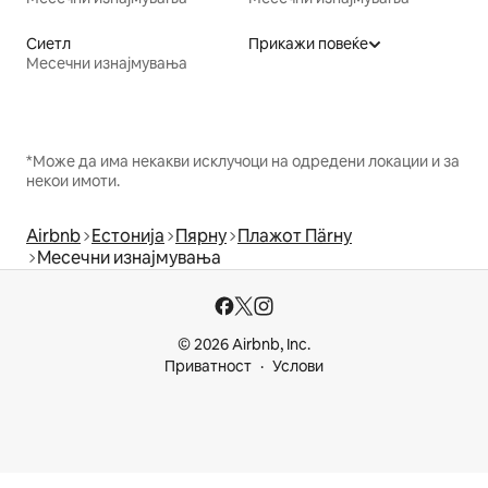
Сиетл
Прикажи повеќе
Месечни изнајмувања
*Може да има некакви исклучоци на одредени локации и за
некои имоти.
Airbnb
Естонија
Пярну
Плажот Пärну
Месечни изнајмувања
© 2026 Airbnb, Inc.
Приватност
Услови