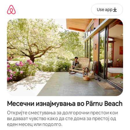
Прескокни
на
Use app
содржина
Месечни изнајмувања во Pärnu Beach
Откријте сместувања за долгорочни престои кои
ви даваат чувство како да сте дома за престој од
еден месец или подолго.