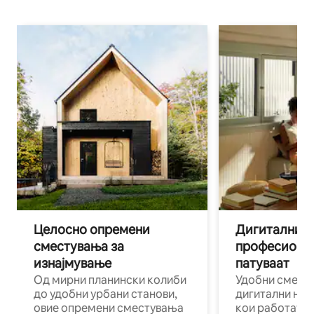
Целосно опремени
Дигитални н
сместувања за
професиона
изнајмување
патуваат
Од мирни планински колиби
Удобни смест
до удобни урбани станови,
дигитални ном
овие опремени сместувања
кои работат н