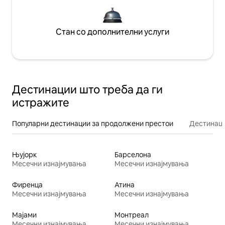
Стан со дополнителни услуги
Дестинации што треба да ги
истражите
Популарни дестинации за продолжени престои
Дестинаци
Њујорк
Барселона
Месечни изнајмувања
Месечни изнајмувања
Фиренца
Атина
Месечни изнајмувања
Месечни изнајмувања
Мајами
Монтреал
Месечни изнајмувања
Месечни изнајмувања