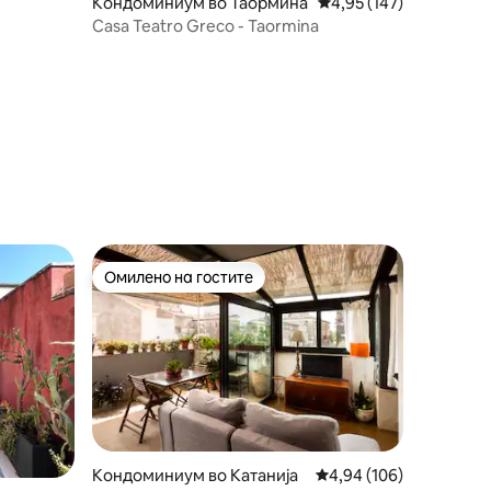
Кондоминиум во Таормина
Просечна оцена: 4,95 
4,95 (147)
Casa Teatro Greco - Taormina
Омилено на гостите
Омилено на гостите
Кондоминиум во Катанија
Просечна оцена: 4,94 
4,94 (106)