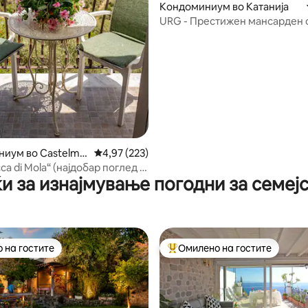
Кондоминиум во Катанија
URG - Престижен мансарден с
центарот со 2 тераси
иум во Castelmol
Просечна оцена: 4,97 од 5, 223 рецензии
4,97 (223)
di Mola“ (најдобар поглед -
и за изнајмување погодни за семеј
 wifi)
 на гостите
Омилено на гостите
 на гостите
Меѓу најуспешните „Омилени 