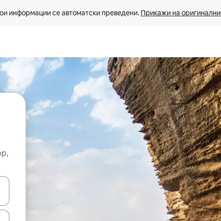
ои информации се автоматски преведени. 
Прикажи на оригиналнио
ор,
копчињата со стрелки нагоре и надолу или истражувајте со допира