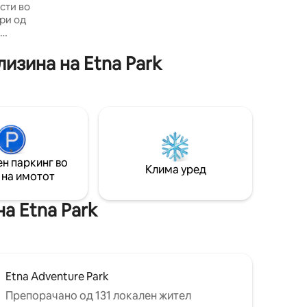
сти во
од Сиракуза и Таормина и половина
ри од
час од Катанија.
тноста е
изина на Etna Park
 на вино,
устација
јсонце за
е будења
може да
а.
добности,
н паркинг во
Клима уред
.
 на имотот
а Etna Park
Etna Adventure Park
Препорачано од 131 локален жител