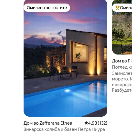
Омилено на гостите
Омиле
Омилено на гостите
Меѓу на
Дом во P
Поглед ко
здивот на
Замислет
морето. 
невероја
Разбудете
пречекат
располож
луксузна
када на д
минути д
Дом во Zafferana Etnea
Просечна оцена: 4,93 
4,93 (132)
Катанија,
истражув
Винарска колиба и базен Петра Ниура