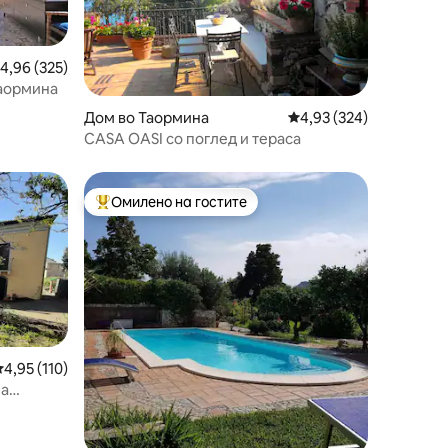
росечна оцена: 4,96 од 5, 325 рецензии
4,96 (325)
Таормина
Дом во Таормина
Просечна оцена: 4,93 
4,93 (324)
CASA OASI со поглед и тераса
Омилено на гостите
на гостите“
Меѓу најуспешните „Омилени на гостите“
росечна оцена: 4,95 од 5, 110 рецензии
4,95 (110)
на