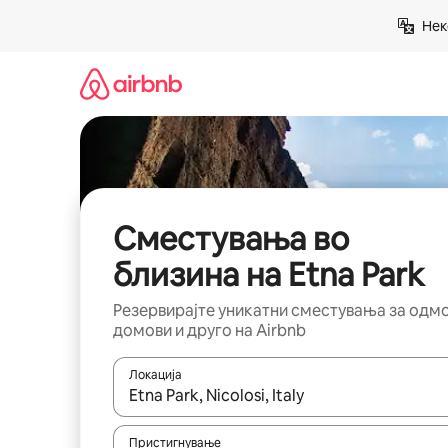
Прескокни
Нек
на
содржина
Сместувања во
близина на Etna Park
Резервирајте уникатни сместувања за одм
домови и друго на Airbnb
Локација
Кога резултатите се достапни, движете се со 
Пристигнување