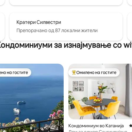
Кратери Силвестри
Препорачано од 87 локални жители
ондоминиуми за изнајмување со wi
но на гостите
Омилено на гостите
јуспешните „Омилени на гостите“
Меѓу најуспешните „Омилени 
Кондоминиум во Катанија
П
Дом за одмор Сангиулијано