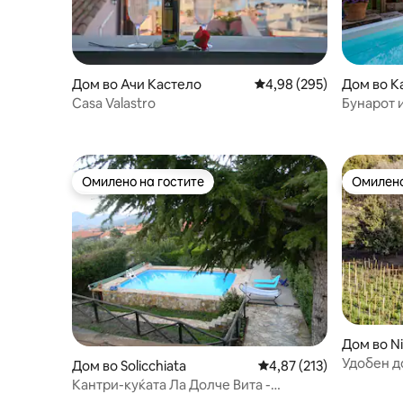
Дом во Ачи Кастело
Просечна оцена: 4,98 
4,98 (295)
Дом во К
Casa Valastro
Бунарот 
Retreat
Омилено на гостите
Омилено
Омилено на гостите
Омилено
Дом во Ni
Удобен д
Дом во Solicchiata
Просечна оцена: 4,87 
4,87 (213)
Кантри-куќата Ла Долче Вита -
Соличиата