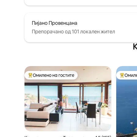
Пијано Провенцана
Препорачано од 101 локален жител
К
Омилено на гостите
Омиле
Меѓу најуспешните „Омилени на гостите“
Меѓу на