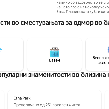
на вино со задоволство ве уго
а Етна или оние кои сакаат да
нашето лозје на неколку чеко
ат во изолирани градини, да
Етна. Планинската куќа и сите
вино, да прават пици и да
надворешни простори се за
нис.
ексклузивна употреба. Прива
ти во сместувањата за одмор во бл
загарантирана. За љубителите
можно е да се организира дег
во визбата. Романтично изгре
уживање за време на летнит
и шармантен камин пред кој 
се загреете во текот на зимат
Опремено со сите модерни у
Бесплате
но реновирано одржувајќи ја
Базен
сицилијанската автентичност
склоп
опуларни знаменитости во близина н
Etna Park
Препорачано од 251 локален жител