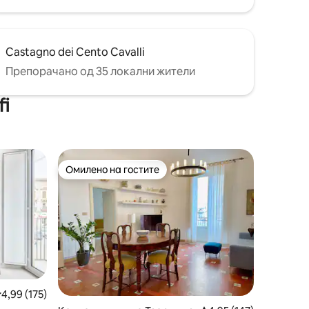
Castagno dei Cento Cavalli
Препорачано од 35 локални жители
fi
Омилено на гостите
на гостите“
Омилено на гостите
росечна оцена: 4,99 од 5, 175 рецензии
4,99 (175)