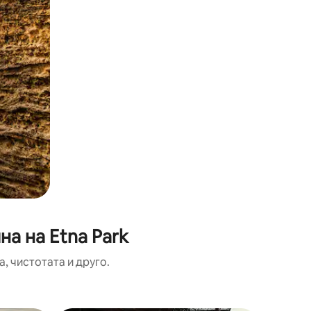
а на Etna Park
, чистотата и друго.