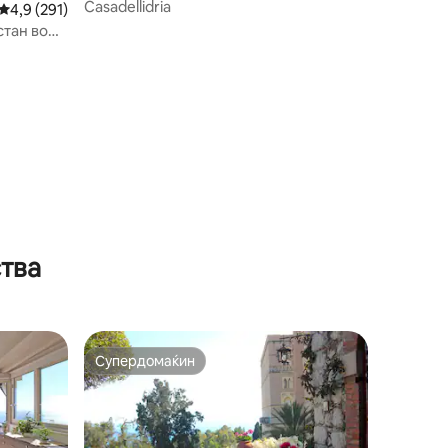
Casadellidria
Просечна оцена: 4,9 од 5, 291 рецензии
4,9 (291)
тан во
ства
Супердомаќин
на гостите“
Супердомаќин