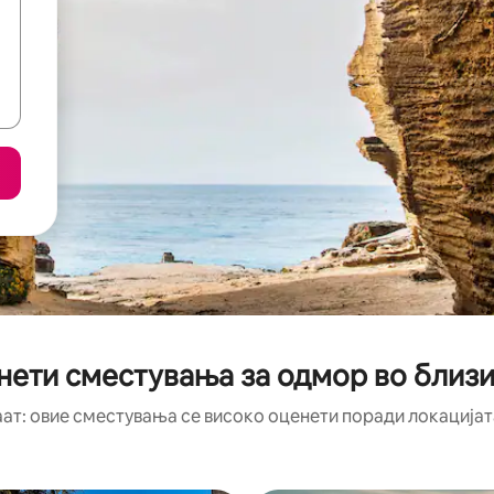
нети сместувања за одмор во близин
аат: овие сместувања се високо оценети поради локацијата