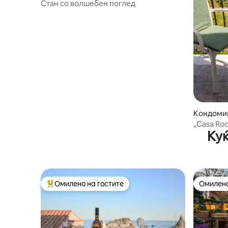
Стан со волшебен поглед
Кондомин
a
„Casa Rocca 
Куќ
бесплатен
Омилено на гостите
Омилено
Меѓу најуспешните „Омилени на гостите“
Омилено