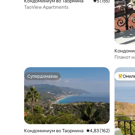
Кондоминиум во Таормина
Просечна оцена: 5 
5 (155)
TaoView Apartments
Кондомин
a
Планот н
Супердомаќин
Омиле
Супердомаќин
Меѓу на
Кондоминиум во Таормина
Просечна оцена: 4,83 
4,83 (162)