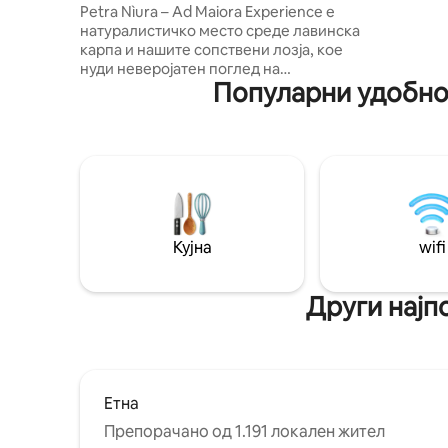
искачат н
Petra Nìura – Ad Maiora Experience е
се опушт
натуралистичко место среде лавинска
пипуваат 
карпа и нашите сопствени лозја, кое
играат те
нуди неверојатен поглед на
Популарни удобнос
Средоземното Море и планината Етна.
Од урнатините на антички
сицилијански палменто од 18. век, има
винарска куќа со 4 + 2 кревета, со
емотивна градина, базен за
ексклузивна употреба и доживување
со вино. Ќе бидете воодушевени од
пречекот на домаќините: не е
вообичаен објект, туку уникатно место
Кујна
wifi
каде што ќе се чувствувате како дома и
ќе доживеете вистинско сицилијанско
искуство.
Други најп
Етна
Препорачано од 1.191 локален жител