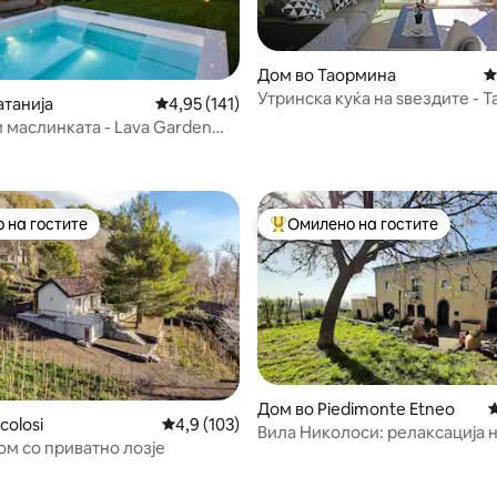
Дом во Таормина
П
Утринска куќа на ѕвездите - 
од 5, 295 рецензии
атанија
Просечна оцена: 4,95 од 5, 141 рецензии
4,95 (141)
и маслинката - Lava Garden
 на гостите
Омилено на гостите
 на гостите
Меѓу најуспешните „Омилени 
Дом во Piedimonte Etneo
П
colosi
Просечна оцена: 4,9 од 5, 103 рецензии
4,9 (103)
Вила Николоси: релаксација 
ом со приватно лозје
од 5, 213 рецензии
падините на Етна