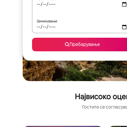
Заминување
Пребарување
Највисоко оце
Гостите се согласув