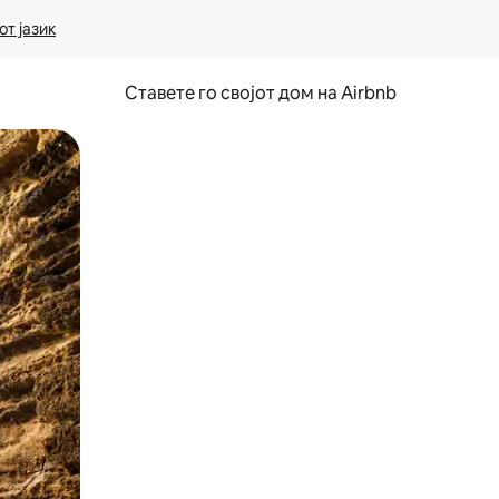
т јазик
Ставете го својот дом на Airbnb
ње или со лизгање.