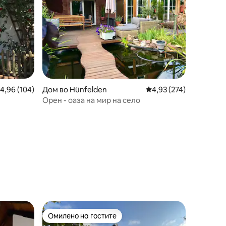
росечна оцена: 4,96 од 5, 104 рецензии
4,96 (104)
Дом во Hünfelden
Просечна оцена: 4,93 
4,93 (274)
Орен - оаза на мир на село
Омилено на гостите
Омилено на гостите