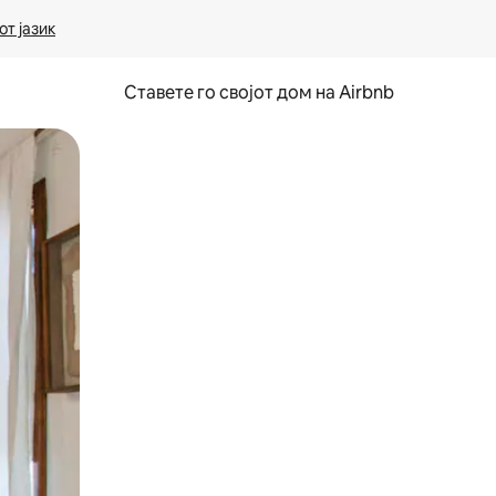
т јазик
Ставете го својот дом на Airbnb
ње или со лизгање.