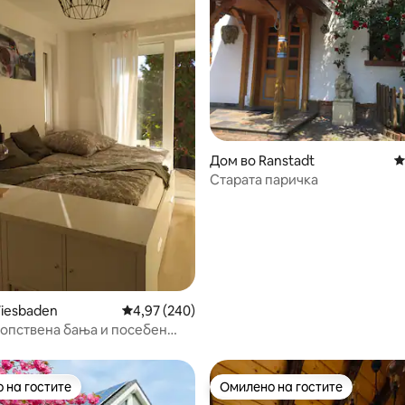
од 5, 177 рецензии
Дом во Ranstadt
П
Старата паричка
iesbaden
Просечна оцена: 4,97 од 5, 240 рецензии
4,97 (240)
сопствена бања и посебен
 на гостите
Омилено на гостите
 на гостите
Омилено на гостите