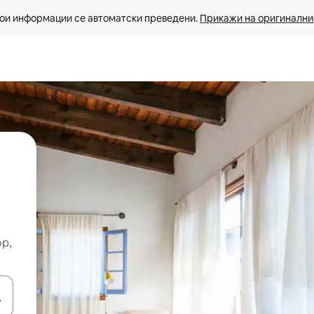
ои информации се автоматски преведени. 
Прикажи на оригиналнио
ор,
копчињата со стрелки нагоре и надолу или истражувајте со допира