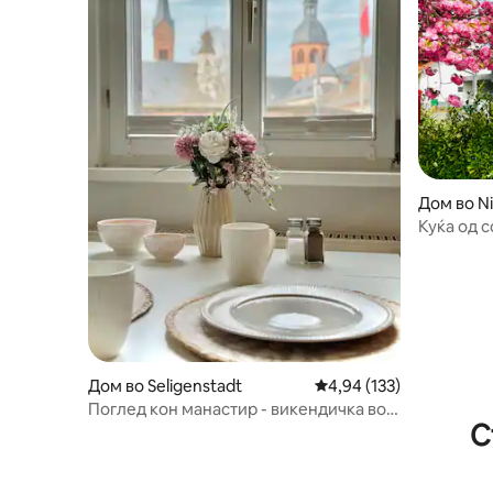
Дом во N
Куќа од 
Дом во Seligenstadt
Просечна оцена: 4,94 
4,94 (133)
Поглед кон манастир - викендичка во
С
Селигенштат