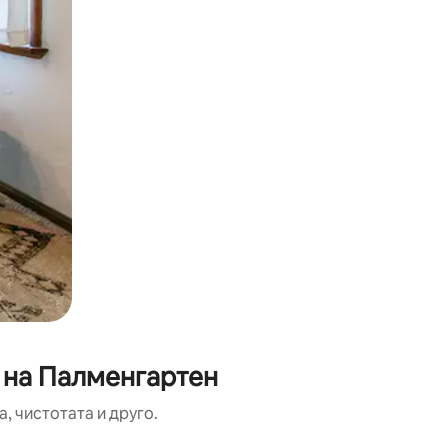
 на Палменгартен
, чистотата и друго.