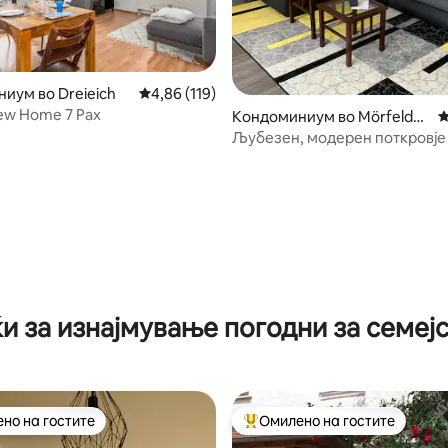
иум во Dreieich
Просечна оцена: 4,86 од 5, 119 рецензии
4,86 (119)
ew Home 7 Pax
Кондоминиум во Mörfelde
П
од 5, 125 рецензии
n-Walldorf
Љубезен, модерен поткровје
и за изнајмување погодни за семеј
но на гостите
Омилено на гостите
јуспешните „Омилени на гостите“
Меѓу најуспешните „Омилени 