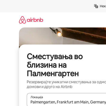
Прескокни
Нек
на
содржина
Сместувања во
близина на
Палменгартен
Резервирајте уникатни сместувања за одм
домови и друго на Airbnb
Локација
Кога резултатите се достапни, движете се со 