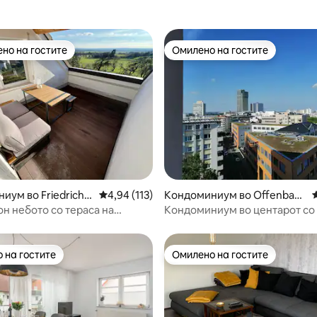
но на гостите
Омилено на гостите
јуспешните „Омилени на гостите“
Омилено на гостите
од 5, 296 рецензии
иум во Friedrichs
Просечна оцена: 4,94 од 5, 113 рецензии
4,94 (113)
Кондоминиум во Offenbach
am Main
он небото со тераса на
Кондоминиум во центарот со
од 55м²
 на гостите
Омилено на гостите
 на гостите
Омилено на гостите