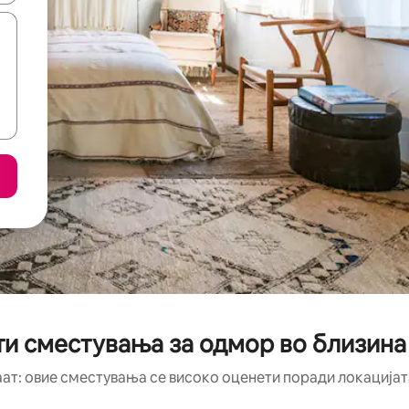
ти сместувања за одмор во близина
аат: овие сместувања се високо оценети поради локацијата