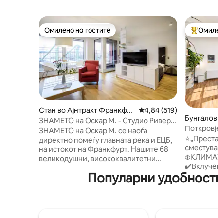
Омилено на гостите
Омиле
Омилено на гостите
Меѓу на
Стан во Ајнтрахт Франкфу
Просечна оцена: 4,84 
4,84 (519)
Бунгалов
рт
ЗНАМЕТО на Оскар М. - Студио Ривер
Main
Поткровје
Вју (140см корито).
ЗНАМЕТО на Оскар М. се наоѓа
играње и
⭐️„Преста
директно помеѓу главната река и ЕЦБ,
сместува
на истокот на Франкфурт. Нашите 68
❄️КЛИМАТ
великодушни, висококвалитетни
✔️Вклуче
станови со дополнителни услуги нудат
Популарни удобности
постелни
чиста пријатна атмосфера со големина
машина з
помеѓу 40 и 55 квадратни метри. Секој
Бесплате
студиски стан има целосно опремена
Голема ку
кујна, оптички одвоени простории за
бар седи
живеење и спиење, надополнети со