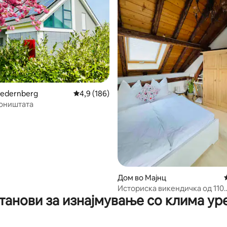
iedernberg
Просечна оцена: 4,9 од 5, 186 рецензии
4,9 (186)
соништата
од 5, 133 рецензии
Дом во Мајнц
Историска викендичка од 110
танови за изнајмување со клима ур
квадратни метри Zur Hofreite