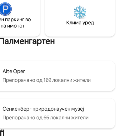
 на секои
домашното кино, погледот над градот
5 минути
или шарениот живот наоколу. Ако
 Dom; 22
сакате да готвите, нашата кујна ви дава
2 минути
н паркинг во
сè што може да посакате. Но, бидете
Клима уред
народниот
 на имотот
свесни, станот е на 5-тиот кат и нема
лифт!
 Палменгартен
Alte Oper
Препорачано од 169 локални жители
Сенкенберг природонаучен музеј
Препорачано од 66 локални жители
fi