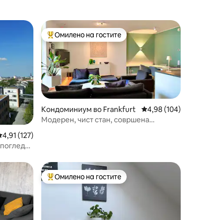
Омилено на гостите
Меѓу најуспешните „Омилени на гостите“
Кондоминиум во Frankfurt
Просечна оцена: 4,98 
4,98 (104)
Модерен, чист стан, совршена
локација!
Просечна оцена: 4,91 од 5, 127 рецензии
4,91 (127)
 поглед
Омилено на гостите
Меѓу најуспешните „Омилени на гостите“