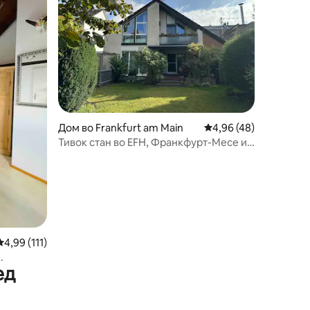
Дом во Frankfurt am Main
Просечна оцена: 4,96
4,96 (48)
Тивок стан во EFH, Франкфурт-Месе и
аеродром
Просечна оцена: 4,99 од 5, 111 рецензии
4,99 (111)
ед