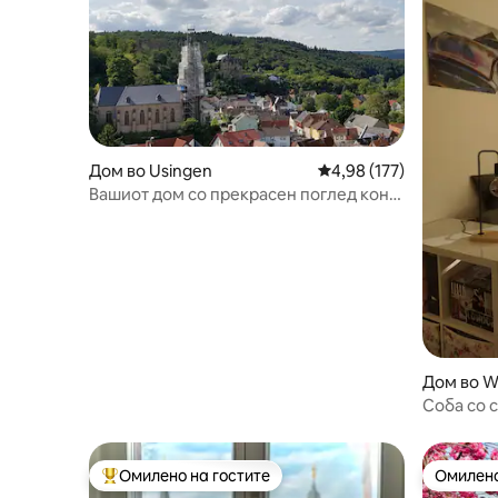
Дом во Usingen
Просечна оцена: 4,98 
4,98 (177)
Вашиот дом со прекрасен поглед кон
замокот
Дом во W
Соба со 
влез
Омилено на гостите
Омилено
Меѓу најуспешните „Омилени на гостите“
Омилено