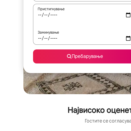
Пристигнување
Заминување
Пребарување
Највисоко оцене
Гостите се согласув