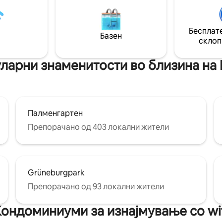
S9 до центарот на Франкфурт
ј за деца ✔️Брза врска со
5 минути. 10 минути до Zeil; 1
т/саемот (Messe) ✔️
до Frankfurt Hbf;16 минути до
 двор/градина со порта што
минути до Messe Frankfurt; 2
Бесплате
ува ✔️ Супербрз wifi и сите
Базен
до Arena; 29 минути до меѓу
склоп
 стриминг ✔️ Голема
аеродром во Франкфурт.
ска маса за најмалку 8 лица
уларни знаменитости во близина на
Палменгартен
Препорачано од 403 локални жители
Grüneburgpark
Препорачано од 93 локални жители
ондоминиуми за изнајмување со wi