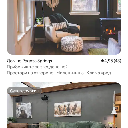
Дом во Pagosa Springs
Просечна оце
4,95 (43)
Прибежиште за ѕвездена ноќ
Простори на отворено
·
Миленичиња
·
Клима уред
Супердомаќин
Супердомаќин