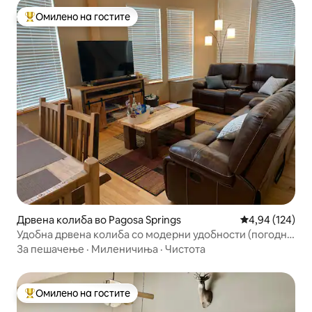
Омилено на гостите
Меѓу најуспешните „Омилени на гостите“
Дрвена колиба во Pagosa Springs
Просечна оцен
4,94 (124)
Удобна дрвена колиба со модерни удобности (погодна
за миленици)
За пешачење
·
Миленичиња
·
Чистота
Омилено на гостите
Меѓу најуспешните „Омилени на гостите“