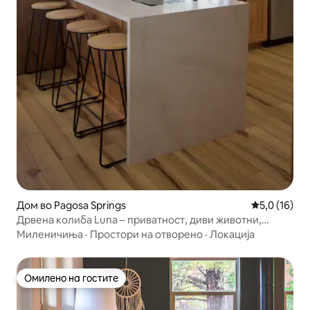
Дом во Pagosa Springs
Просечна оц
5,0 (16)
Дрвена колиба Luna – приватност, диви животни,
велосипед Peloton
Миленичиња
·
Простори на отворено
·
Локација
Омилено на гостите
Омилено на гостите