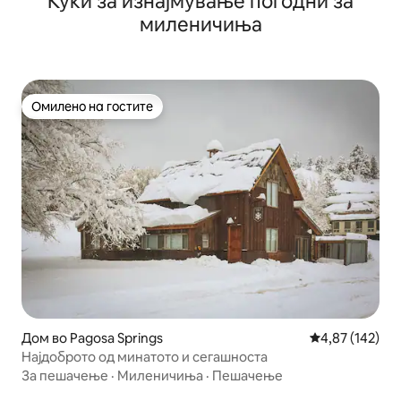
Куќи за изнајмување погодни за
миленичиња
Омилено на гостите
Омилено на гостите
Дом во Pagosa Springs
Просечна оцен
4,87 (142)
Најдоброто од минатото и сегашноста
За пешачење
·
Миленичиња
·
Пешачење