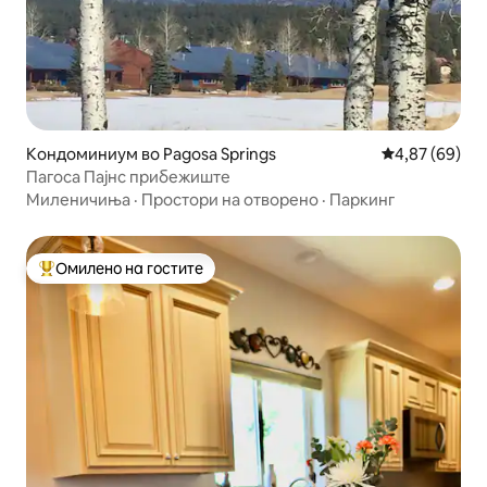
Кондоминиум во Pagosa Springs
Просечна оце
4,87 (69)
Пагоса Пајнс прибежиште
Миленичиња
·
Простори на отворено
·
Паркинг
Омилено на гостите
Меѓу најуспешните „Омилени на гостите“