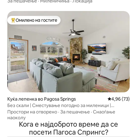
Прошетка до топлите извори
За пешачење
·
Миленичиња
·
Локација
Омилено на гостите
Меѓу најуспешните „Омилени на гостите“
Куќа лепенка во Pagosa Springs
Просечна оце
4,96 (73)
Без скали | Сместување погодно за миленици |
Пешачење до езера
Простори на отворено
·
За пешачење
·
Снаоѓање
наоколу
Кога е најдоброто време да се
посети Пагоса Спрингс?