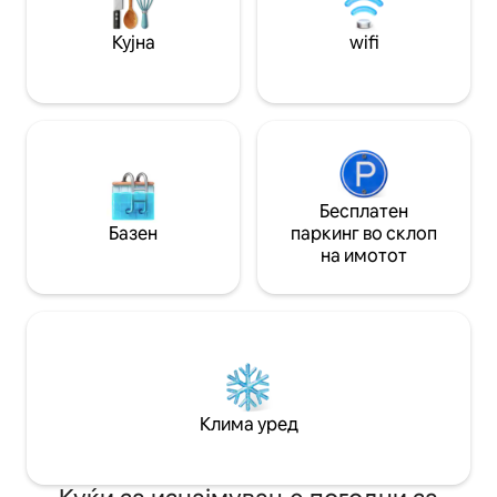
телевизор!
по милениче за ноќевање се наплаќа
одделно со ограничен износ од 60
Кујна
wifi
долари. Приклучувањето на
електрични возила е достапно на
барање
Бесплатен
Базен
паркинг во склоп
на имотот
Клима уред