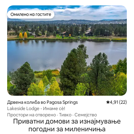
Омилено на гостите
Омилено на гостите
Дрвена колиба во Pagosa Springs
Просечна оце
4,91 (22)
Lakeside Lodge - Имаме сѐ!
Простори на отворено
·
Тивко
·
Семејство
Приватни домови за изнајмување
погодни за миленичиња