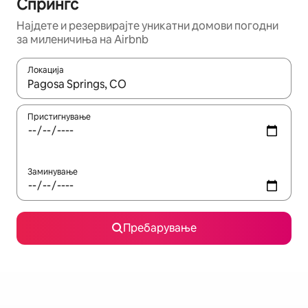
Спрингс
Најдете и резервирајте уникатни домови погодни
за миленичиња на Airbnb
Локација
Кога резултатите се достапни, движете се со копчињата со 
Пристигнување
Заминување
Пребарување