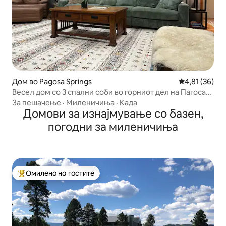
Дом во Pagosa Springs
Просечна оце
4,81 (36)
Весел дом со 3 спални соби во горниот дел на Пагоса
Спрингс
За пешачење
·
Миленичиња
·
Када
Домови за изнајмување со базен,
погодни за миленичиња
Омилено на гостите
Меѓу најуспешните „Омилени на гостите“