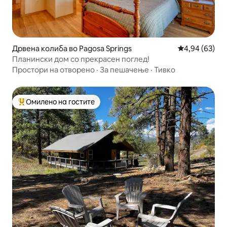
Дрвена колиба во Pagosa Springs
Просечна оце
4,94 (63)
Планински дом со прекрасен поглед!
Простори на отворено
·
За пешачење
·
Тивко
Омилено на гостите
Меѓу најуспешните „Омилени на гостите“