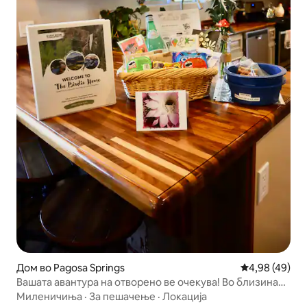
Дом во Pagosa Springs
Просечна оце
4,98 (49)
Вашата авантура на отворено ве очекува! Во близина
на езерото Пагоса
Миленичиња
·
За пешачење
·
Локација