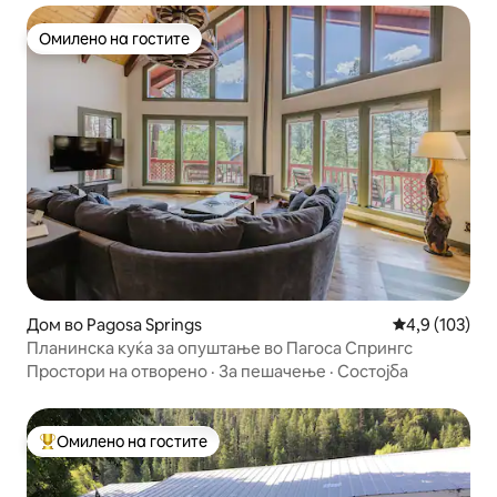
Омилено на гостите
Омилено на гостите
Дом во Pagosa Springs
Просечна оце
4,9 (103)
Планинска куќа за опуштање во Пагоса Спрингс
Простори на отворено
·
За пешачење
·
Состојба
Омилено на гостите
Меѓу најуспешните „Омилени на гостите“