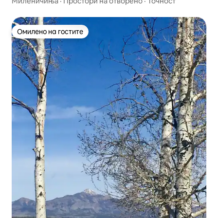
Миленичиња
·
Простори на отворено
·
Точност
Омилено на гостите
Омилено на гостите