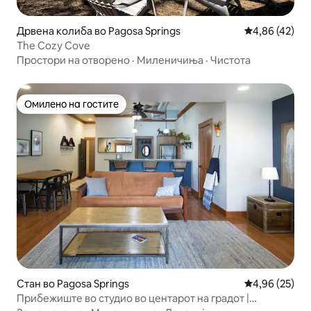
Дрвена колиба во Pagosa Springs
Просечна оце
4,86 (42)
The Cozy Cove
Простори на отворено
·
Миленичиња
·
Чистота
Омилено на гостите
Омилено на гостите
Стан во Pagosa Springs
Просечна оце
4,96 (25)
Прибежиште во студио во центарот на градот |