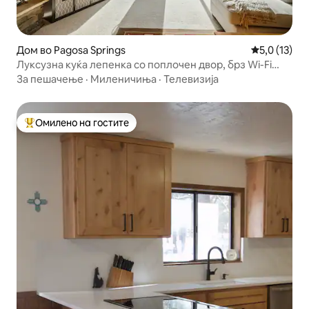
Дом во Pagosa Springs
Просечна оц
5,0 (13)
Луксузна куќа лепенка со поплочен двор, брз Wi-Fi
преку Starlink
За пешачење
·
Миленичиња
·
Телевизија
Омилено на гостите
Меѓу најуспешните „Омилени на гостите“