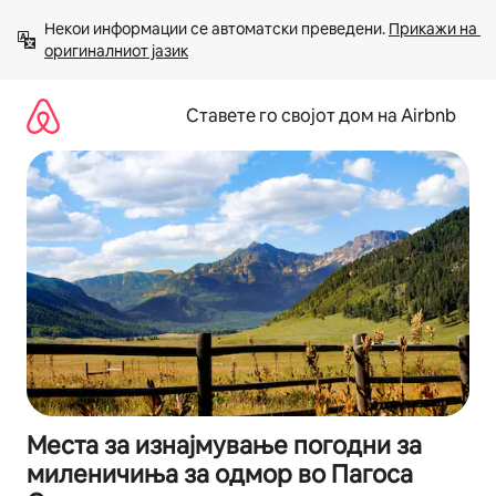
Прескокни
Некои информации се автоматски преведени. 
Прикажи на 
на
оригиналниот јазик
содржина
Ставете го својот дом на Airbnb
Места за изнајмување погодни за
миленичиња за одмор во Пагоса