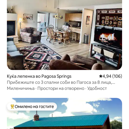
Куќа лепенка во Pagosa Springs
Просечна оцен
4,94 (106)
Прибежиште со 3 спални соби во Пагоса за 8 лица,
блиску до сѐ
Миленичиња
·
Простори на отворено
·
Удобност
Омилено на гостите
Меѓу најуспешните „Омилени на гостите“