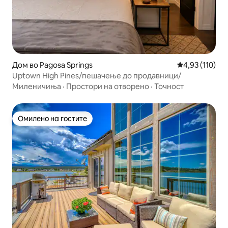
Дом во Pagosa Springs
Просечна оцен
4,93 (110)
Uptown High Pines/пешачење до продавници/
Миленичиња
·
Простори на отворено
·
Точност
Омилено на гостите
Омилено на гостите