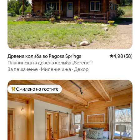
Дрвена колиба во Pagosa Springs
Просечна оце
4,98 (58)
Планинската дрвена колиба „Serene“!
За пешачење
·
Миленичиња
·
Декор
Омилено на гостите
Меѓу најуспешните „Омилени на гостите“