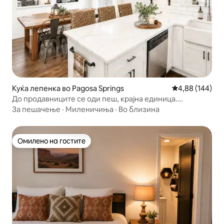
Куќа лепенка во Pagosa Springs
Просечна оцен
4,88 (144)
До продавниците се оди пеш, крајна единица.
Дозволени се миленичиња,
За пешачење
·
Миленичиња
·
Во близина
Омилено на гостите
Омилено на гостите