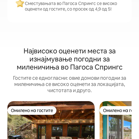
Сместувањата во Пагоса Спрингс се високо
оценети од гостите, со просек од 4,9 од 5!
Највисоко оценети места за
изнајмување погодни за
миленичиња во Пагоса Спрингс
Гостите се едногласни: овие домови погодни за
миленичиња се високо оценети за локацијата,
чистотата и друго.
Омилено на гостите
Омилено на гост
Омилено на гостите
Омилено на гост