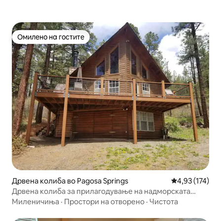
Омилено на гостите
Омилено на гостите
Дрвена колиба во Pagosa Springs
Просечна оцен
4,93 (174)
Дрвена колиба за прилагодување на надморската
височина - во близина на Волф Крик
Миленичиња
·
Простори на отворено
·
Чистота