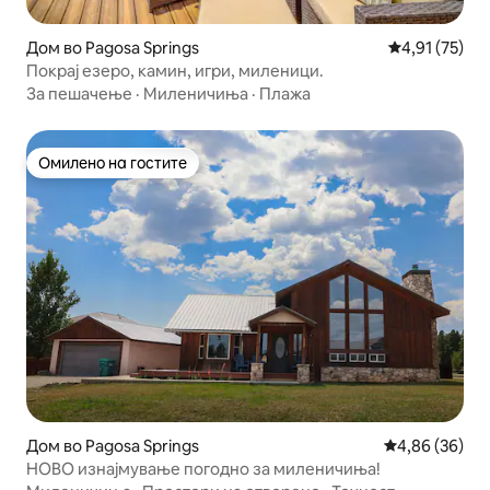
Дом во Pagosa Springs
Просечна оце
4,91 (75)
Покрај езеро, камин, игри, миленици.
За пешачење
·
Миленичиња
·
Плажа
Омилено на гостите
Омилено на гостите
Дом во Pagosa Springs
Просечна оце
4,86 (36)
НОВО изнајмување погодно за миленичиња!