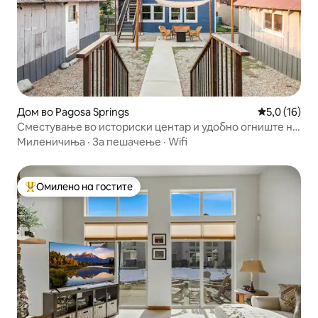
Дом во Pagosa Springs
Просечна оц
5,0 (16)
Сместување во историски центар и удобно огниште на
отворено
Миленичиња
·
За пешачење
·
Wifi
Омилено на гостите
Меѓу најуспешните „Омилени на гостите“