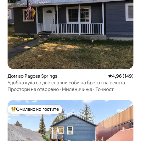
Дом во Pagosa Springs
Просечна оцен
4,96 (149)
Удобна куќа со две спални соби на брегот на реката
Простори на отворено
·
Миленичиња
·
Точност
Омилено на гостите
Меѓу најуспешните „Омилени на гостите“