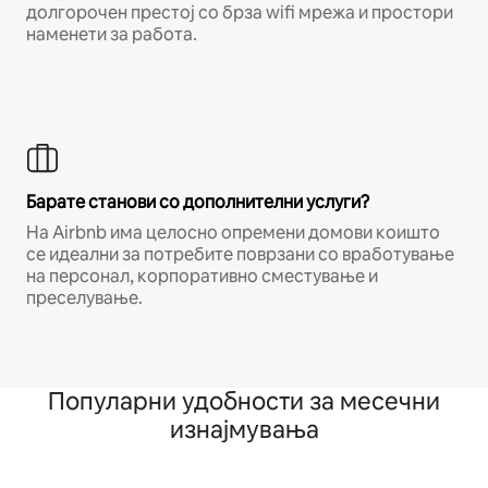
долгорочен престој со брза wifi мрежа и простори
наменети за работа.
Барате станови со дополнителни услуги?
На Airbnb има целосно опремени домови коишто
се идеални за потребите поврзани со вработување
на персонал, корпоративно сместување и
преселување.
Популарни удобности за месечни
изнајмувања