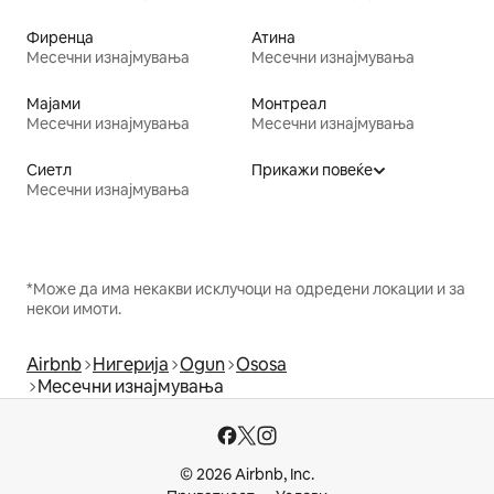
Фиренца
Атина
Месечни изнајмувања
Месечни изнајмувања
Мајами
Монтреал
Месечни изнајмувања
Месечни изнајмувања
Сиетл
Прикажи повеќе
Месечни изнајмувања
*Може да има некакви исклучоци на одредени локации и за
некои имоти.
Airbnb
Нигерија
Ogun
Ososa
Месечни изнајмувања
© 2026 Airbnb, Inc.