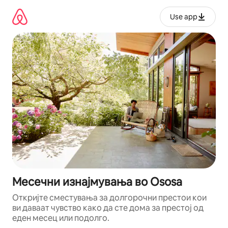
Прескокни
на
Use app
содржина
Месечни изнајмувања во Ososa
Откријте сместувања за долгорочни престои кои
ви даваат чувство како да сте дома за престој од
еден месец или подолго.