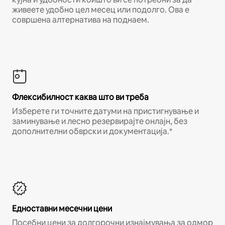
живеете удобно цел месец или подолго. Ова е
совршена алтернатива на поднаем.
Флексибилност каква што ви треба
Изберете ги точните датуми на пристигнување и
заминување и лесно резервирајте онлајн, без
дополнителни обврски и документација.*
Едноставни месечни цени
Посебни цени за долгорочни изнајмувања за одмор