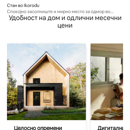
Стан во Ikorodu
​Спокојно засолниште и мирно место за одмор во
Удобност на дом и одлични месечни
Икороду
цени
Целосно опремени
Дигитални н