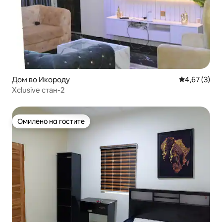
Дом во Икороду
Просечна оц
4,67 (3)
Xclusive стан-2
Омилено на гостите
Омилено на гостите