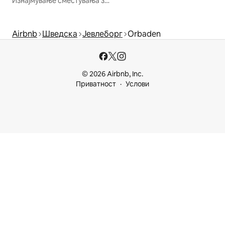
Изнајмување сместувања за одмор
Airbnb
Шведска
Јевлеборг
Orbaden
© 2026 Airbnb, Inc.
Приватност
Услови