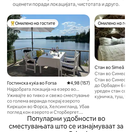
оценети поради локацијата, чистотата и друго.
Омилено на гостите
Омилено на гост
Меѓу најуспешните „Омилени на гостите“
Омилено на гост
Стан во Simeå
Стан во Симеа - б
Orbaden
Стан во Симео 21 км 
Гостинска куќа во Forsa
Просечна оцена: 4,98 од 5, 15
4,98 (157)
до Орбаден 6 кре
Најдобрата локација на езеро во
уреден стан со о
Hälsingland?
Уживајте во тивко и свежо сместување
кујничка, туш, то
со голема веранда покрај езерото
АКО САКАТЕ ЕВ
Киркшон во Форса, Хелсингланд. Убав
ПОНЕСЕТЕ СВОЈ
поглед кон езерото и Сторбергет.
САМИ ПОПРАВЕТ
Популарни удобности во
Сопствен приватен пристаниш за
ЧИСТЕЊЕ. Исто т
пливање и пристап до сауна на дрва и
изнајмите постел
сместувањата што се изнајмуваат за
мал чамец. Совршено за парови, за
бањање за 50 шв