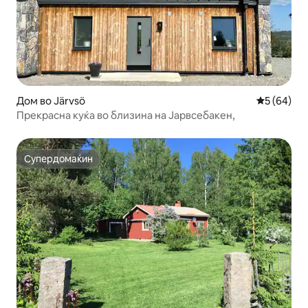
Дом во Järvsö
Просечна 
5 (64)
Прекрасна куќа во близина на Јарвсебакен,
Супердомаќин
Супердомаќин