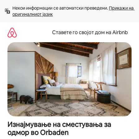
Прескокни
Некои информации се автоматски преведени. 
Прикажи на 
на
оригиналниот јазик
содржина
Ставете го својот дом на Airbnb
Изнајмување на сместувања за
одмор во Orbaden