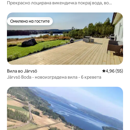
Прекрасно лоцирана викендичка покрај вода, во
близина на Јервсо
Омилено на гостите
Омилено на гостите
Вила во Järvsö
Просечна оце
4,96 (55)
Järvsö Boda - новоизградена вила - 6 кревета