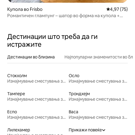
Купола во Frisbo
Просечна оце
4,97 (75)
Романтичен глампунг – шатор во форма на купола +
појадок и сауна
Дестинации што треба да ги
истражите
Дестинации во близина
Најпопуларни знаменитости во бл
Стокхолм
Осло
Изнајмување сместувања за одмор
Изнајмување сместувања за одмор
Тампере
Трондхејм
Изнајмување сместувања за одмор
Изнајмување сместувања за одмор
Еспо
Васа
Изнајмување сместувања за одмор
Изнајмување сместувања за одмор
Лилехамер
Прикажи повеќе