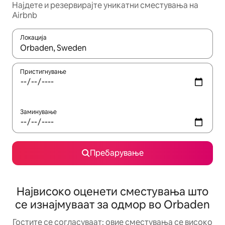
Најдете и резервирајте уникатни сместувања на
Airbnb
Локација
Кога резултатите се достапни, движете се со копчињата со 
Пристигнување
Заминување
Пребарување
Највисоко оценети сместувања што
се изнајмуваат за одмор во Orbaden
Гостите се согласуваат: овие сместувања се високо