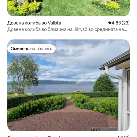
Дрвена колиба во Vallsta
Просечна оце
4,83 (23)
Дрвена колиба во близина на Järvsö во средината на
Hälsingland.
Омилено на гостите
Омилено на гостите