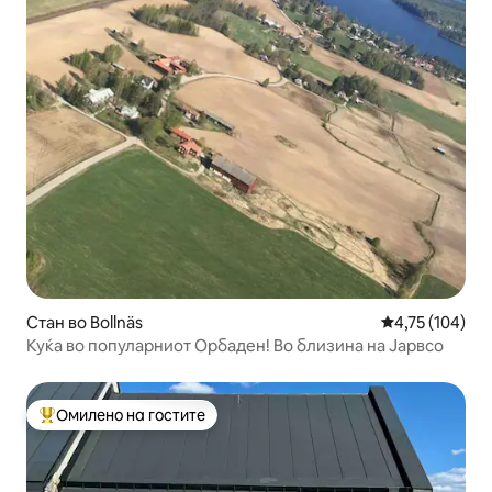
Стан во Bollnäs
Просечна оцен
4,75 (104)
Куќа во популарниот Орбаден! Во близина на Јарвсо
Омилено на гостите
Меѓу најуспешните „Омилени на гостите“