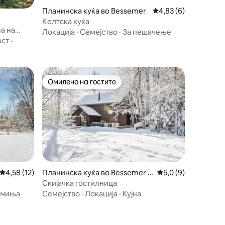
Планинска куќа во Bessemer
Просечна оцена: 4,8
4,83 (6)
Келтска куќа
а на
Локација
·
Семејство
·
За пешачење
ите
ост
·
Омилено на гостите
Омилено на гостите
Просечна оцена: 4,58 од 5, 12 рецензии
4,58 (12)
Планинска куќа во Bessemer T
Просечна оцена: 5,
5,0 (9)
ownship
Скијачка гостилница
ичиња
Семејство
·
Локација
·
Кујна