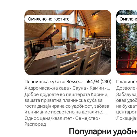
Омилено на гостите
Омилено
Омилено на гостите
Омилено
Планинска куќа во Bessem
Просечна оцена: 4,94 
4,94 (230)
Планинск
er
Township
Хидромасажна када • Сауна • Камин •
Дозволен
Голем Паудерхорн
и милени
Добре дојдовте во пештерата Карини,
Забавувај
вашата приватна планинска куќа за
оваа удо
гости дизајнирана со удобност, забава
на букват
и внимание посветено на деталите.
центарот
Ова удобно место за одмор е идеално
Powderhorn Vil
Однос цена/квалитет
·
Семејство
·
Локација
како за романтични одмори, така и за
истражување на
Распоред
семејни авантури. Вгнездена во срцето
Популарни удобно
сите акт
на Big Powderhorn и само на кратко
пешачење