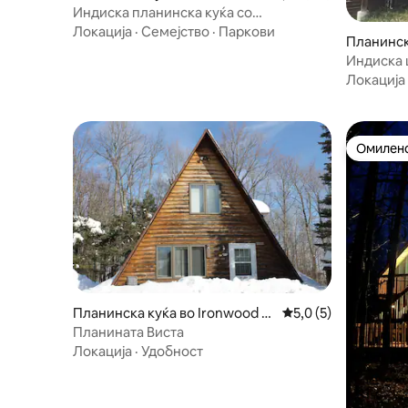
d
Индиска планинска куќа со
хидромасажна када 2375
Локација
·
Семејство
·
Паркови
Планинск
d
Индиска 
скијачко
Локација
Омилено
Омилено
Планинска куќа во Ironwood T
Просечна оцена: 5,
5,0 (5)
ownship
Планината Виста
Локација
·
Удобност