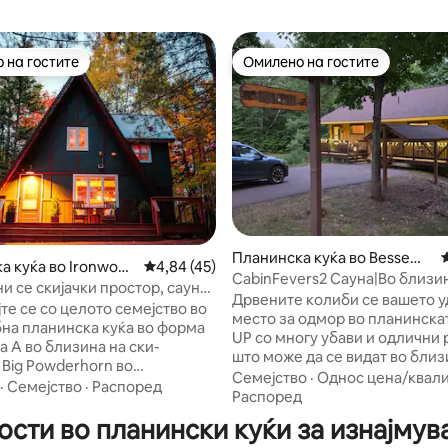
 на гостите
Омилено на гостите
 на гостите
Омилено на гостите
Планинска куќа во Besseme
од 5, 230 рецензии
а куќа во Ironwood
Просечна оцена: 4,84 од 5, 45 рецензии
4,84 (45)
r
CabinFevers2 Сауна|Во близи
и се скијачки простор, сауна
езерото Супериор и водопад
Дрвените колиби се вашето 
чиња на Rocky Pines
те се со целото семејство во
место за одмор во планинска
бна планинска куќа во форма
UP со многу убави и одлични 
а А во близина на ски-
што може да се видат во близи
 Big Powderhorn во
ден. Разбудете се за мирот на Горниот
Семејство
·
Однос цена/квал
lage. Совршено за
·
Семејство
·
Распоред
полуостров на Мичиген, пијте
Распоред
 есен. Во близина на
задната тераса, опкружено с
сти во планински куќи за изнајму
ивности за велосипедизам,
завршете го денот опуштајќи 
, водопади, риболов, офроуд