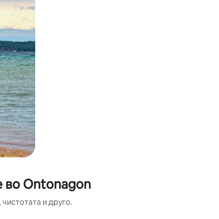
е во Ontonagon
 чистотата и друго.