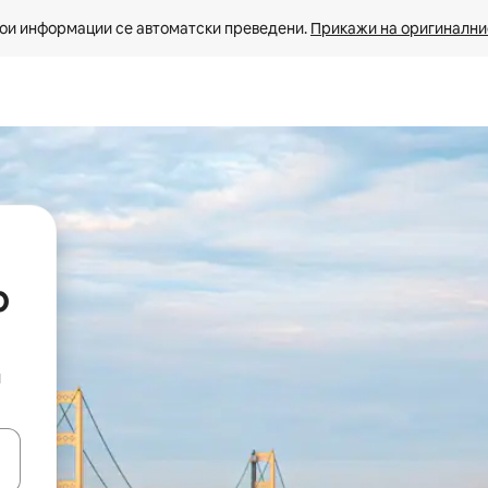
ои информации се автоматски преведени. 
Прикажи на оригиналнио
р
и
копчињата со стрелки нагоре и надолу или истражувајте со допира