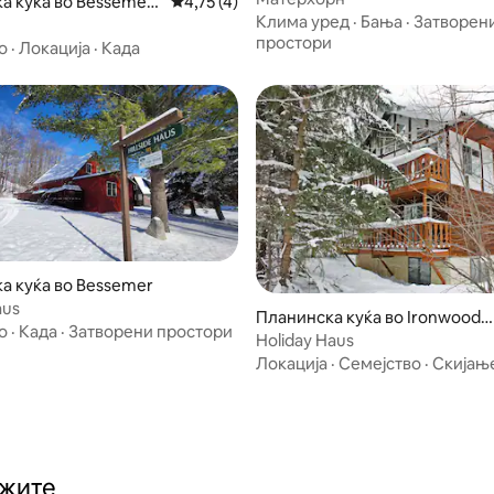
а куќа во Bessemer
Просечна оцена: 4,75 од 5, 4 рецензии
4,75 (4)
Клима уред
·
Бања
·
Затворен
простори
о
·
Локација
·
Када
а куќа во Bessemer
aus
Планинска куќа во Ironwood T
о
·
Када
·
Затворени простори
ownship
Holiday Haus
Локација
·
Семејство
·
Скијањ
ажите