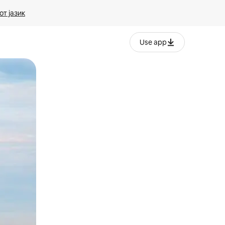
т јазик
Use app
ње или со лизгање.