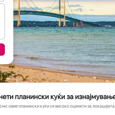
нети планински куќи за изнајмувањ
сни: овие планински куќи се високо оценети за локацијата,