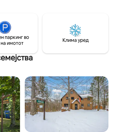
окрај
Powderhorn и во близина на Snowriver,
 разлика
плажите на езерото Супериор и
м, патеки
планините Поркупајн. Сместена е на
допади,
мирна микрофарма со домаќини на
или
самото место, па може да уживате во
р,
сезонски избор на свежи јајца, џемови,
 совршена
н паркинг во
сирупи и локални производи кои може
Клима уред
елата
 на имотот
да ги купите. Дозволени се
миленичиња!
семејства