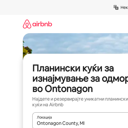
Прескокни
Нек
на
содржина
Планински куќи за
изнајмување за одмо
во Ontonagon
Најдете и резервирајте уникатни планинск
куќи на Airbnb
Локација
Кога резултатите се достапни, движете се со 