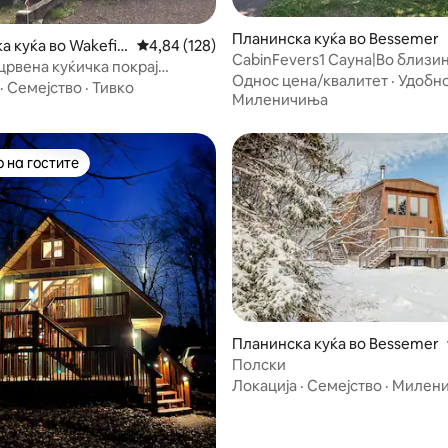
Планинска куќа во Bessemer
а куќа во Wakefiel
Просечна оцена: 4,84 од 5, 128 рецензии
4,84 (128)
CabinFevers1 Сауна|Во близин
црвена куќичка покрај
езерото Супериор и водопад
Однос цена/квалитет
·
Удобн
 одморалиште
·
Семејство
·
Тивко
Миленичиња
 на гостите
 на гостите
0 од 5, 5 рецензии
Планинска куќа во Bessemer
Полски
Локација
·
Семејство
·
Милен