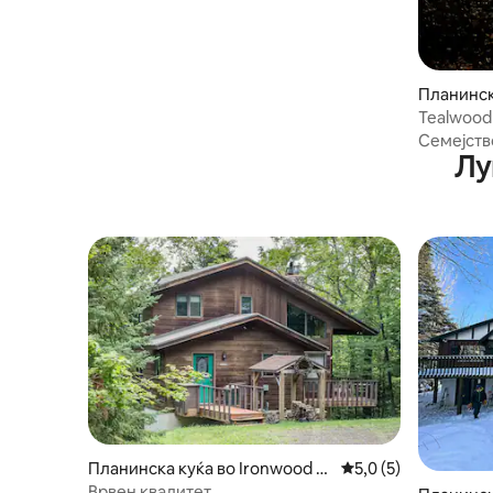
Планинск
Township
Tealwood
Семејств
Лу
Планинска куќа во Ironwood T
Просечна оцена: 5,
5,0 (5)
ownship
Врвен квалитет