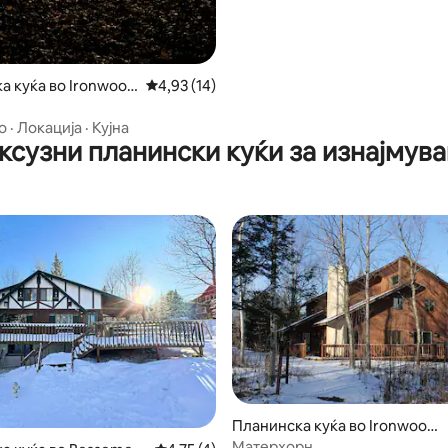
а куќа во Ironwood
Просечна оцена: 4,93 од 5, 14 рецензии
4,93 (14)
о
·
Локација
·
Кујна
ксузни планински куќи за изнајмув
0 од 5, 5 рецензии
Планинска куќа во Ironwood
Township
Матерхорн