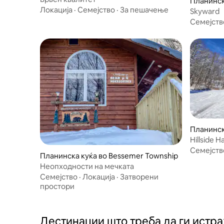
Планинск
Локација
·
Семејство
·
За пешачење
Township
Skyward
Семејств
Планинск
Hillside H
Семејств
Планинска куќа во Bessemer Township
Неопходности на мечката
Семејство
·
Локација
·
Затворени
простори
Дестинации што треба да ги истр