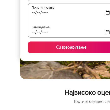
Пристигнување
Заминување
Пребарување
Највисоко оце
Гостите се едногла