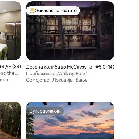
Омилено на гостите
на гостите“
Меѓу најуспешните „Омилени на гостите“
Просечна оцена: 4,99 од 5, 84 рецензии
4,99 (84)
Дрвена колиба во McCaysville
Просечна оцена: 5,0
5,0 (14)
nd the
Прибежиште „Walking Bear“
зина
Семејство
·
Локација
·
Бања
Супердомаќин
Супердомаќин