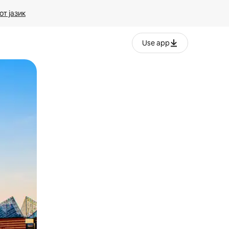
т јазик
Use app
ње или со лизгање.