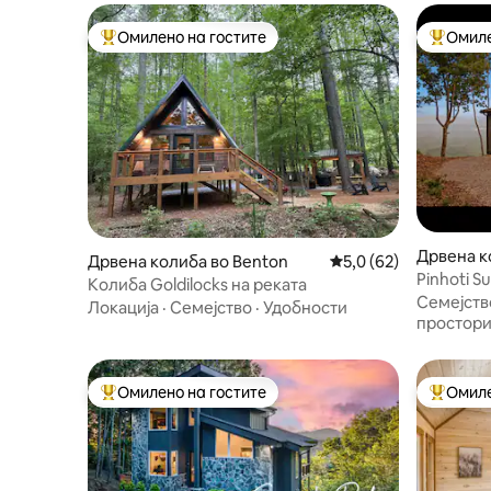
Омилено на гостите
Омиле
Меѓу најуспешните „Омилени на гостите“
Меѓу на
Дрвена колиба во Benton
Просечна оцена: 5,0
5,0 (62)
Pinhoti 
Колиба Goldilocks на реката
поглед н
Семејств
Локација
·
Семејство
·
Удобности
простор
Омилено на гостите
Омиле
Меѓу најуспешните „Омилени на гостите“
Меѓу на