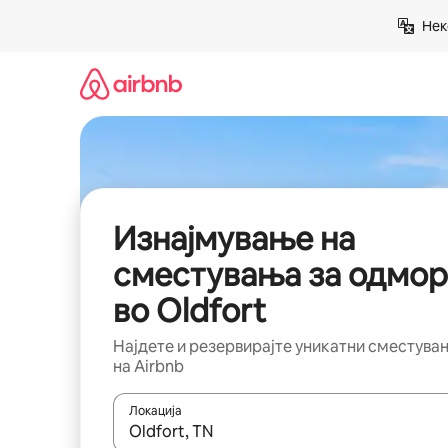
Прескокни
Нек
на
содржина
Изнајмување на
сместувања за одмор
во Oldfort
Најдете и резервирајте уникатни сместува
на Airbnb
Локација
Кога резултатите се достапни, движете се со 