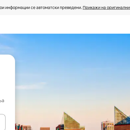
ои информации се автоматски преведени. 
Прикажи на оригиналнио
ња
копчињата со стрелки нагоре и надолу или истражувајте со допира