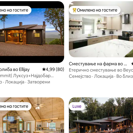
но на гостите
Омилено на гостите
јуспешните „Омилени на гостите“
Меѓу најуспешните „Омилени 
Сместување на фарма во B
Дрвена колиба во Ellijay
Просечна оцена: 4,99 од 5, 80 рецензии
4,99 (80)
enton
Етерично сместување во Beyo
 од 5, 62 рецензии
Summit| Луксуз+Најдобар
Veil
Семејство
·
Локација
·
Во бли
а планината Џакузи
о
·
Локација
·
Затворени
и
но на гостите
Luxe
јуспешните „Омилени на гостите“
Luxe