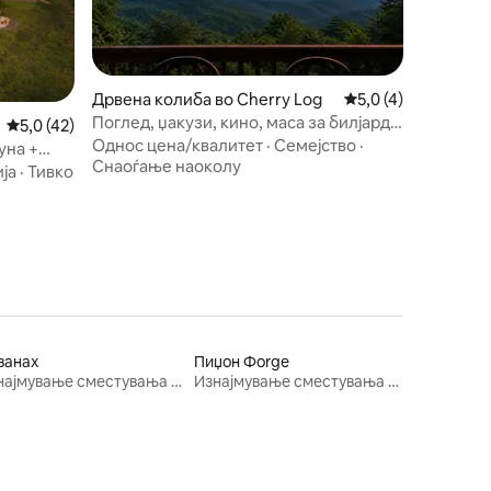
Дрвена колиба во Cherry Log
Просечна оцена: 5,
5,0 (4)
Поглед, џакузи, кино, маса за билјард,
Просечна оцена: 5,0 од 5, 42 рецензии
5,0 (42)
аркада!
Однос цена/квалитет
·
Семејство
·
уна +
Снаоѓање наоколу
ба +
ја
·
Тивко
ванах
Пиџон Фorge
Изнајмување сместувања за одмор
Изнајмување сместувања за одмор