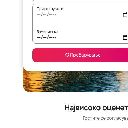
Пристигнување
Заминување
Пребарување
Највисоко оценет
Гостите се согласув