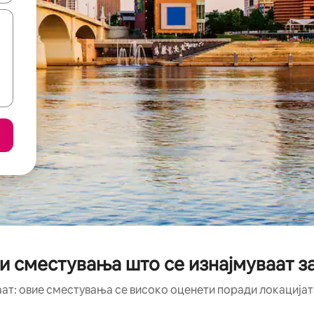
и сместувања што се изнајмуваат за
аат: овие сместувања се високо оценети поради локацијата