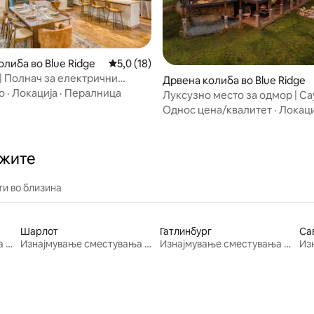
либа во Blue Ridge
Просечна оцена: 5,0 од 5, 18 рецензии
5,0 (18)
| Полнач за електрични
 од 5, 31 рецензии
Дрвена колиба во Blue Ridge
Џакузи | 6 минути до градот
о
·
Локација
·
Пералница
Луксузно место за одмор | Са
импресивна главна спална со
Однос цена/квалитет
·
Локаци
огниште
ажите
и во близина
Шарлот
Гатлинбург
Са
Изнајмување сместувања за одмор
Изнајмување сместувања за одмор
Изнајмување сместувања за одмор