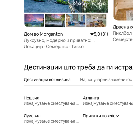
Дрвена ко
Пиклбол 
Дом во Morganton
Просечна оцена: 5,0
5,0 (31)
возила | 
Семејств
Луксузно, модерно и приватно:
џакузи, поглед на планините, огниште
Локација
·
Семејство
·
Тивко
Дестинации што треба да ги истр
Дестинации во близина
Најпопуларни знаменитост
Нешвил
Атланта
Изнајмување сместувања за одмор
Луисвил
Прикажи повеќе
Изнајмување сместувања за одмор