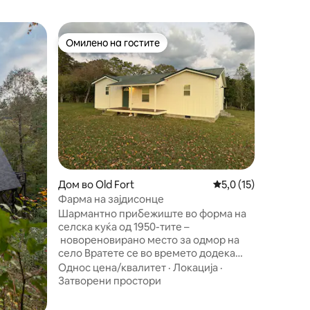
Дрвена к
Омилено на гостите
Омил
на гостите“
Омилено на гостите
Меѓу на
Планинс
Мирни *
Чувајте 
место за
невероја
отворено
вратата 
Семејст
шума Чир
на нациј
вода, к
велосипе
Дом во Old Fort
Просечна оцена: 5,
5,0 (15)
на езеро
Марфи, 
Фарма на зајдисонце
јадење в
Шармантно прибежиште во форма на
до Каџун
селска куќа од 1950-тите –
во близи
новореновирано место за одмор на
„Планинс
село Вратете се во времето додека
“е навис
уживате во модерните удобности во
Однос цена/квалитет
·
Локација
·
оваа прекрасна селска куќа со 2
Затворени простори
спални соби и 2 бањи, љубезно
реновирана за да го спои