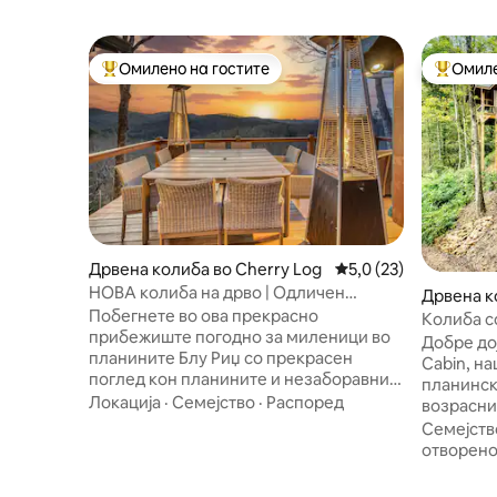
Омилено на гостите
Омиле
Меѓу најуспешните „Омилени на гостите“
Меѓу на
Дрвена колиба во Cherry Log
Просечна оцена: 5,0
5,0 (23)
НОВА колиба на дрво | Одличен
Дрвена к
поглед | Џакузи | Огниште
Побегнете во ова прекрасно
Колиба с
прибежиште погодно за миленици во
џакузи, б
Добре до
планините Блу Риџ со прекрасен
Cabin, н
поглед кон планините и незаборавни
планинск
зајдисонца! Оваа пространа луксузна
Локација
·
Семејство
·
Распоред
возрасни,
дрвена колиба има целосно опремена
Елијај. С
Семејств
кујна, 2 внатрешни камини, простор за
приватна
отворен
работа со лаптоп и луксузен главен
нашата к
апартман со брачен кревет (широк
велнес, 