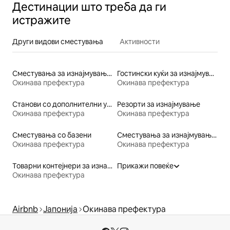
Дестинации што треба да ги
истражите
Други видови сместувања
Активности
Сместувања за изнајмување со сауна
Гостински куќи за изнајмување
Окинава префектура
Окинава префектура
Станови со дополнителни услуги за изнајмување
Резорти за изнајмување
Окинава префектура
Окинава префектура
Сместувања со базени
Сместувања за изнајмување на плажа
Окинава префектура
Окинава префектура
Товарни контејнери за изнајмување
Прикажи повеќе
Окинава префектура
Airbnb
Јапонија
Окинава префектура