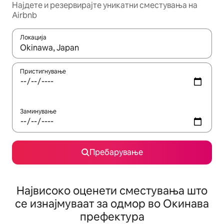
Најдете и резервирајте уникатни сместувања на
Airbnb
Локација
Кога резултатите се достапни, движете се со копчињата со 
Пристигнување
Заминување
Пребарување
Највисоко оценети сместувања што
се изнајмуваат за одмор во Окинава
префектура