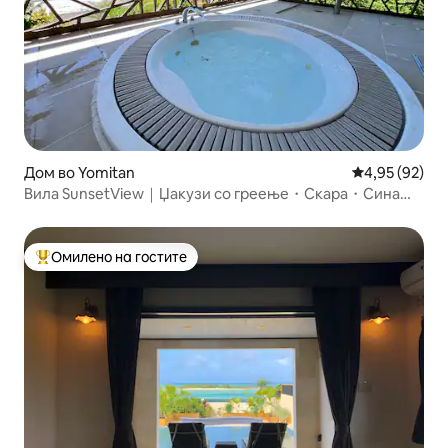
Дом во Yomitan
Просечна оце
4,95 (92)
Вила SunsetView｜Џакузи со греење・Скара・Сина
пештера・Кадена
Омилено на гостите
Меѓу најуспешните „Омилени на гостите“