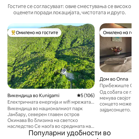
Гостите се согласуваат: овие сместувања се високо
оценети поради локацијата, чистотата и друго.
Омилено на гостите
Омилено на гост
Меѓу најуспешните „Омилени на гостите“
Омилено на гост
Дом во Onna
Прибежиште Qua
OceanView Privat
Од собата се гле
Викендица во Kunigami
Просечна оцена: 5 од 5, 10
5 (106)
менува својот изр
Електричната енергија и wifi мрежата
сонцето може да 
се од просторот.Куќа со
Викендица во националниот парк
зајдисонцето. Со темата „среќа
куќа.Викендица надвор од мрежата во
Јанбару, северен главен остров
независна од еко
националниот парк Јанбару
Окинава Во близина на светско
материјалните до
наследство Се наоѓа во средината на
да им понуди на 
Популарни удобности во
природата и нема жици или водни
доживувања за о
патишта. Електричната енергија