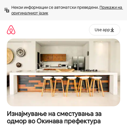
Прескокни
Некои информации се автоматски преведени. 
Прикажи на 
на
оригиналниот јазик
содржина
Use app
Изнајмување на сместувања за
одмор во Окинава префектура