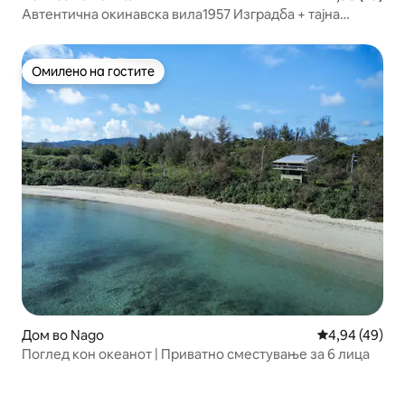
Автентична окинавска вила1957 Изградба + тајна
градина
Омилено на гостите
Омилено на гостите
Дом во Nago
Просечна оце
4,94 (49)
Поглед кон океанот | Приватно сместување за 6 лица