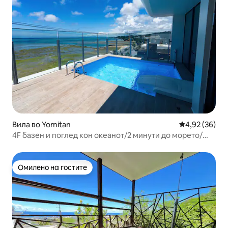
Вила во Yomitan
Просечна оце
4,92 (36)
4F базен и поглед кон океанот/2 минути до морето/
максимум 8 лица [cerisier villa Yomitan]
Омилено на гостите
Омилено на гостите