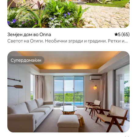
Земјен дом во Onna
Просечна 
5 (65)
Светот на Огиги. Необични згради и градини. Ретки и
специјални сместувања. Куќата на Чион.
Супердомаќин
Супердомаќин