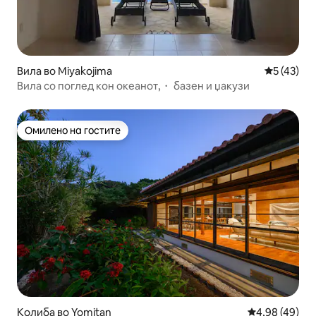
Вила во Miyakojima
Просечна 
5 (43)
Вила со поглед кон океанот,・ базен и џакузи
Омилено на гостите
Омилено на гостите
Колиба во Yomitan
Просечна оце
4,98 (49)