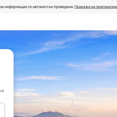
ои информации се автоматски преведени. 
Прикажи на оригиналнио
ња
копчињата со стрелки нагоре и надолу или истражувајте со допира