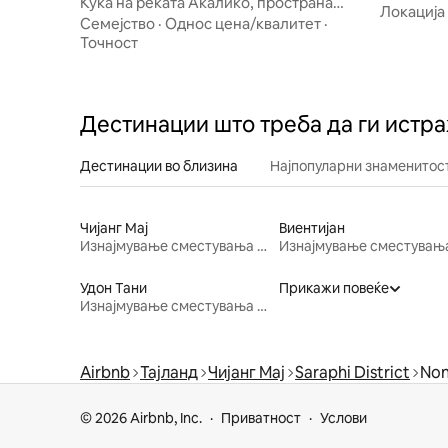
Куќа на реката Акалико, пространа
Локација
куќа на реката
Семејство
·
Однос цена/квалитет
·
Точност
Дестинации што треба да ги истр
Дестинации во близина
Најпопуларни знаменитост
Чијанг Мај
Виентијан
Изнајмување сместувања за одмор
Удон Тани
Прикажи повеќе
Изнајмување сместувања за одмор
Airbnb
Тајланд
Чијанг Мај
Saraphi District
Non
© 2026 Airbnb, Inc.
Приватност
Услови