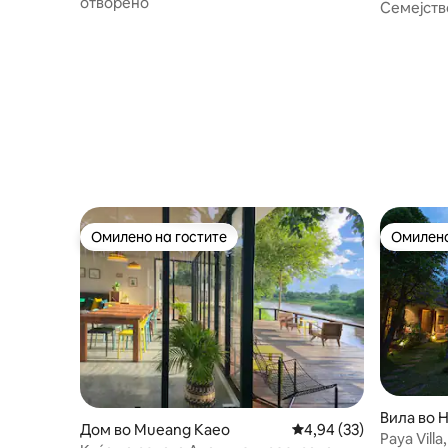
отворено
луксузен
Семејств
Омилено на гостите
Омилено
Омилено на гостите
Омилено
Вила во 
Дом во Mueang Kaeo
Просечна оцена: 4,94
4,94 (33)
Paya Vill