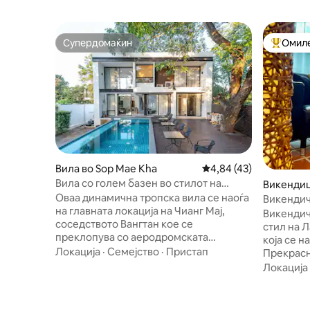
Супердомаќин
Омиле
Супердомаќин
Меѓу на
Вила во Sop Mae Kha
Просечна оцена: 4,84
4,84 (43)
Вила со голем базен во стилот на
Викендиц
Анантара/Нет црвен поглед/во
Оваа динамична тропска вила се наоѓа
Викендич
близина на центарот на градот/
на главната локација на Чианг Мај,
Баан Дар
Викендич
кинески батлер/Приватен поглед на
соседството Вангтан кое се
стил на 
езеро/Резервирано тридневно
преклопува со аеродромската
која се н
земање.
деловна област и е совршена за
Локација
·
Семејство
·
Пристап
Прекрасн
големи групи и се собираат со
приватен
Локација
семејството или пријателите.Вилата е
надвор о
опремена со различни објекти,
или опуш
вклучувајќи голем базен,
Стариот 