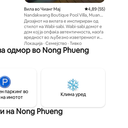
 со
Вила во Чианг Мај
Просечна оцена: 4,89
4,89 (55)
(за
Nandakwang Boutique Pool Villa, Muang,
а),
Chiangmai
ја.
Дизајнот на вилата е инспириран од
онадзор.
стилот на Wabi-sabi. Wabi-sabi домот е
окумент
дом кој ја опфаќа автентичноста, наоѓа
вредност во љубезно изветрениот и
жив и промовира севкупно чувство на
Локација
·
Семејство
·
Тивко
за одмор во Nong Phueng
мир и спокојство користејќи
едноставност. Во текот на дизајнот се
користеа лесни дрвени чајчиња за да
се создаде природна и релаксирачка
атмосфера. - Базенот е 8x3 м. што е
многу голем за пар. - Постелнина
Quility, брачен кревет (широк 180-220
см) - 65-инчен паметен телевизор. -
н паркинг во
работна маса - удобен простор за
Клима уред
 на имотот
седење (за телевизор) - столови за
капење за сончање
ти на Nong Phueng