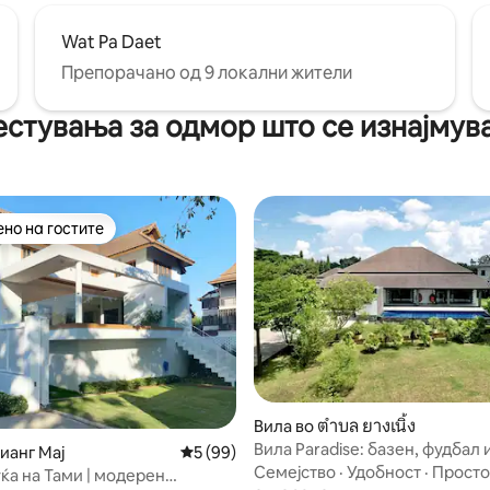
Wat Pa Daet
Препорачано од 9 локални жители
стувања за одмор што се изнајмув
но на гостите
јуспешните „Омилени на гостите“
5 од 5, 6 рецензии
Вила во ตำบล ยางเนิ้ง
Вила Paradise: базен, фудбал 
ианг Мај
Просечна оцена: 5 од 5, 99 рецензии
5 (99)
за собири
Семејство
·
Удобност
·
Просто
ќа на Тами | модерен