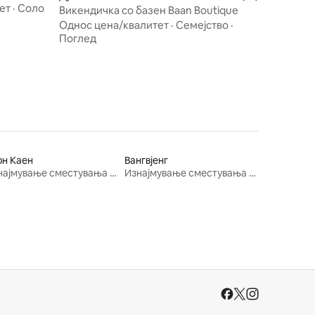
ет
·
Соло
Викендичка со базен Baan Boutique
Однос цена/квалитет
·
Семејство
·
Поглед
он Каен
Вангвјенг
Изнајмување сместувања за одмор
Изнајмување сместувања за одмор