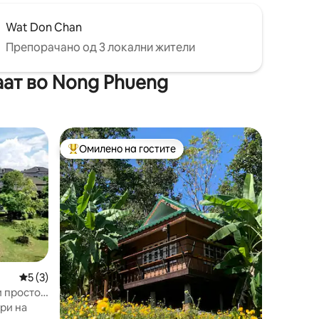
Wat Don Chan
Препорачано од 3 локални жители
аат во Nong Phueng
Омилено на гостите
Меѓу најуспешните „Омилени на гостите“
Просечна оцена: 5 од 5, 3 рецензии
5 (3)
и простор
ри на