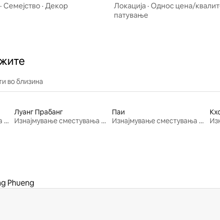
Мај!
·
Семејство
·
Декор
Локација
·
Однос цена/квалит
патување
ажите
и во близина
Луанг Прабанг
Паи
Кх
Изнајмување сместувања за одмор
Изнајмување сместувања за одмор
Изнајмување сместувања за одмор
g Phueng