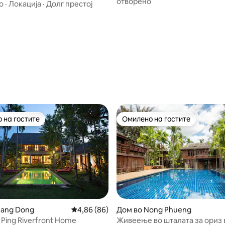
отворено
 дом покрај ридот
о
·
Локација
·
Долг престој
 на гостите
Омилено на гостите
 на гостите
Омилено на гостите
Hang Dong
Просечна оцена: 4,86 од 5, 86 рецензии
4,86 (86)
Дом во Nong Phueng
 од 5, 33 рецензии
a, Ping Riverfront Home
Живеење во шталата за ориз 