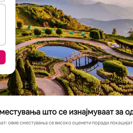
местувања што се изнајмуваат за 
аат: овие сместувања се високо оценети поради локацијата