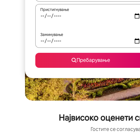
Пристигнување
Заминување
Пребарување
Највисоко оценети с
Гостите се согласув