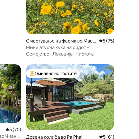
Сместување на фарма во Mae P
Просечна оцена: 5
5 (75)
ong
Минијатурна куќа на ридот –
престојувајте блиску до природата
Семејство
·
Локација
·
Чистота
Омилено на гостите
Меѓу најуспешните „Омилени на гостите“
Просечна оцена: 5 од 5, 70 рецензии
5 (70)
во Чианг
Дрвена колиба во Pa Phai
Просечна оцена: 5
5 (61)