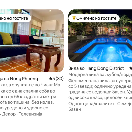
но на гостите
Омилено на гостите
јуспешните „Омилени на гостите“
Меѓу најуспешните „Омилени 
Вила во Hang Dong District
П
 од 5, 43 рецензии
Модерна вила за љубов/поја
а во Nong Phueng
Просечна оцена: 5 од 5, 30 рецензии
5 (30)
/водопад/5 ѕвезди
Феноменална вила за супер
ка за опуштање во Чианг Мај
со 5 ѕвезди; одлично уредена
а
ка со една спална соба во
градина со водопад; базен. Удобности
Лана од 65 квадратни метри
од висока класа, целосен кли
аоѓа во тишина, без излез.
сите луксузни. Идеално за романтични
Однос цена/квалитет
·
Семејс
о уредено и удобно со
одмори, семејни одмори, мал
Базен
 пристап и паркинг со скутер
·
Декор
·
Телевизија
прибежишта. Непушач, собар
д улицата. Лесно за работа
градинар и готвач. Одличен 
тање. На 15 минути од
појадок; висококвалитетен чај
град и аеродромот.
оброци по нарачка. Бесплатно: