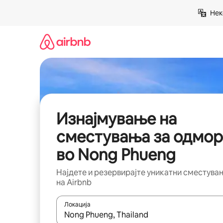
Прескокни
Нек
на
содржина
Изнајмување на
сместувања за одмор
во Nong Phueng
Најдете и резервирајте уникатни сместува
на Airbnb
Локација
Кога резултатите се достапни, движете се со 