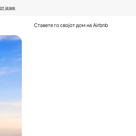
т јазик
Ставете го својот дом на Airbnb
ње или со лизгање.