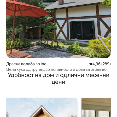
Дрвена колиба во Ino
Просечна оцена
4,96 (289)
Цела куќа од трупец со активности и дрва за огрев во
Удобност на дом и одлични месечни
Инчон
цени