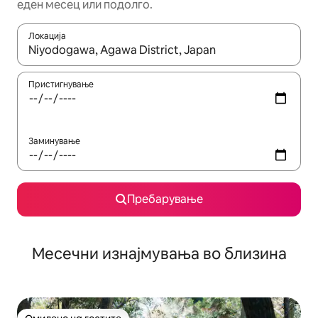
еден месец или подолго.
Локација
Кога резултатите се достапни, движете се со копчињата со 
Пристигнување
Заминување
Пребарување
Месечни изнајмувања во близина