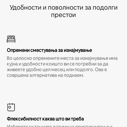
Удобности и поволности за подолги
престои
Опремени сместувања за изнајмување
Во целосно опремените места за изнајмување има
кујна и удобности коишто ви се потребни за да
живеете удобно цел месец или подолго. Ова е
совршена алтернатива на поднаем.
Флексибилност каква што ви треба
Изберете ги точните датуми на пристигнување и