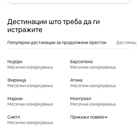
Дестинации што треба да ги
истражите
Популарни дестинации за продолжени престои
Дестинаци
Њујорк
Барселона
Месечни изнајмувања
Месечни изнајмувања
Фиренца
Атина
Месечни изнајмувања
Месечни изнајмувања
Мајами
Монтреал
Месечни изнајмувања
Месечни изнајмувања
Сиетл
Прикажи повеќе
Месечни изнајмувања