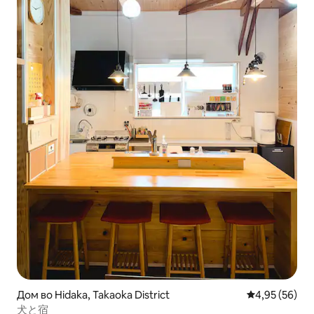
Дом во Hidaka, Takaoka District
Просечна оце
4,95 (56)
犬と宿