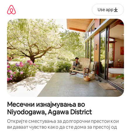
Прескокни
на
Use app
содржина
Месечни изнајмувања во
Niyodogawa, Agawa District
Откријте сместувања за долгорочни престои кои
ви даваат чувство како да сте дома за престој од