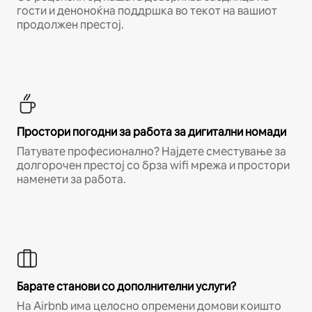
гости и деноноќна поддршка во текот на вашиот
продолжен престој.
Простори погодни за работа за дигитални номади
Патувате професионално? Најдете сместување за
долгорочен престој со брза wifi мрежа и простори
наменети за работа.
Барате станови со дополнителни услуги?
На Airbnb има целосно опремени домови коишто