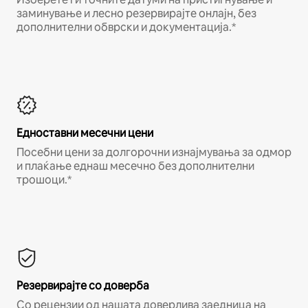
заминување и лесно резервирајте онлајн, без
дополнителни обврски и документација.*
Едноставни месечни цени
Посебни цени за долгорочни изнајмувања за одмор
и плаќање еднаш месечно без дополнителни
трошоци.*
Резервирајте со доверба
Со рецензии од нашата доверлива заедница на