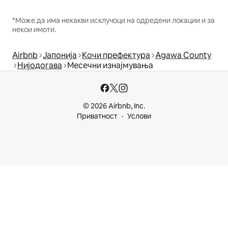
*Може да има некакви исклучоци на одредени локации и за
некои имоти.
Airbnb
Јапонија
Кочи префектура
Agawa County
Нијодогава
Месечни изнајмувања
© 2026 Airbnb, Inc.
Приватност
Услови