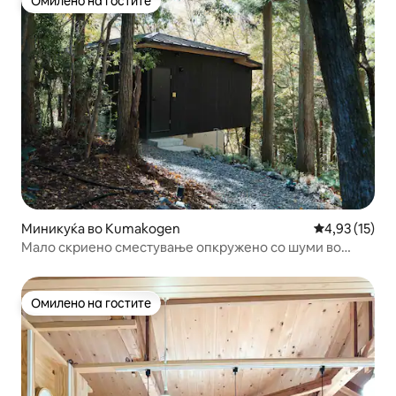
Омилено на гостите
Омилено на гостите
Миникуќа во Kumakogen
Просечна оце
4,93 (15)
Мало скриено сместување опкружено со шуми во
Кума Каоген-чо
Омилено на гостите
Омилено на гостите