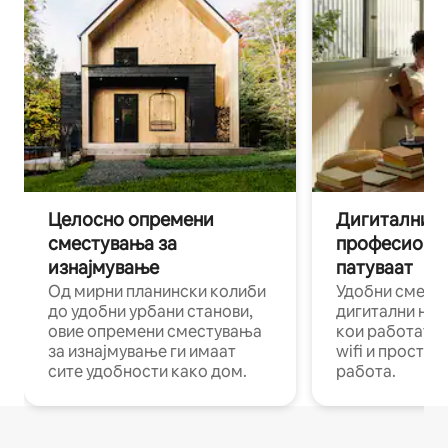
Целосно опремени
Дигитални н
сместувања за
професиона
изнајмување
патуваат
Од мирни планински колиби
Удобни смест
до удобни урбани станови,
дигитални ном
овие опремени сместувања
кои работат н
за изнајмување ги имаат
wifi и простор
сите удобности како дом.
работа.