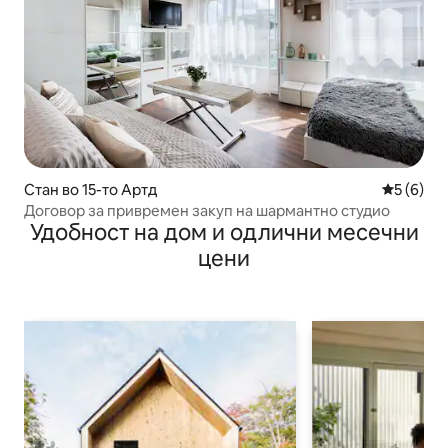
Стан во 15-то Артд
Просечна
5 (6)
Договор за привремен закуп на шармантно студио
Удобност на дом и одлични месечни
цени