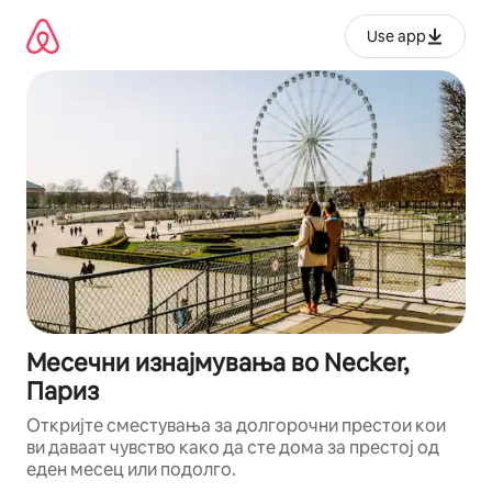
Прескокни
на
Use app
содржина
Месечни изнајмувања во Necker,
Париз
Откријте сместувања за долгорочни престои кои
ви даваат чувство како да сте дома за престој од
еден месец или подолго.