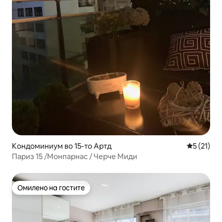
Кондоминиум во 15-то Артд
Просечна 
5 (21)
Париз 15 /Монпарнас / Черче Миди
Омилено на гостите
Омилено на гостите