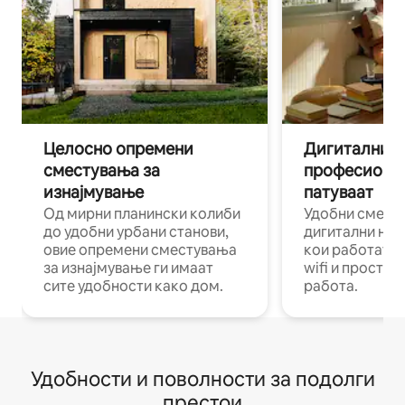
Целосно опремени
Дигитални н
сместувања за
професиона
изнајмување
патуваат
Од мирни планински колиби
Удобни смест
до удобни урбани станови,
дигитални ном
овие опремени сместувања
кои работат н
за изнајмување ги имаат
wifi и простор
сите удобности како дом.
работа.
Удобности и поволности за подолги
престои