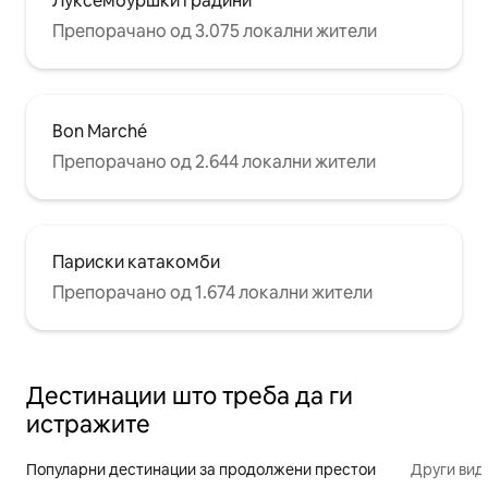
Луксембуршки градини
Препорачано од 3.075 локални жители
Bon Marché
Препорачано од 2.644 локални жители
Париски катакомби
Препорачано од 1.674 локални жители
Дестинации што треба да ги
истражите
Популарни дестинации за продолжени престои
Други вид