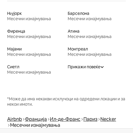
Њујорк
Барселона
Месечни изнајмувања
Месечни изнајмувања
Фиренца
Атина
Месечни изнајмувања
Месечни изнајмувања
Мајами
Монтреал
Месечни изнајмувања
Месечни изнајмувања
Сиетл
Прикажи повеќе
Месечни изнајмувања
*Може да има некакви исклучоци на одредени локации и за
некои имоти.
Airbnb
Франција
Ил-де-Франс
Париз
Necker
Месечни изнајмувања