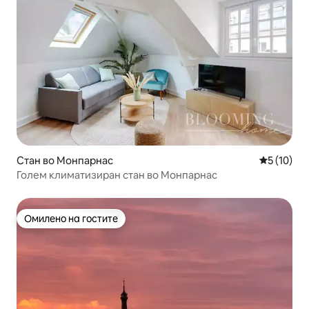
Стан во Монпарнас
Просечна 
5 (10)
Голем климатизиран стан во Монпарнас
Омилено на гостите
Омилено на гостите