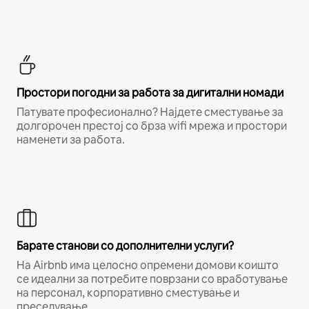
Простори погодни за работа за дигитални номади
Патувате професионално? Најдете сместување за
долгорочен престој со брза wifi мрежа и простори
наменети за работа.
Барате станови со дополнителни услуги?
На Airbnb има целосно опремени домови коишто
се идеални за потребите поврзани со вработување
на персонал, корпоративно сместување и
преселување.