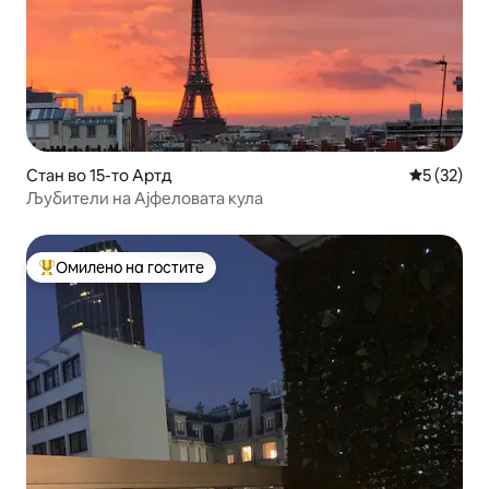
Стан во 15-то Артд
Просечна 
5 (32)
Љубители на Ајфеловата кула
Омилено на гостите
Меѓу најуспешните „Омилени на гостите“