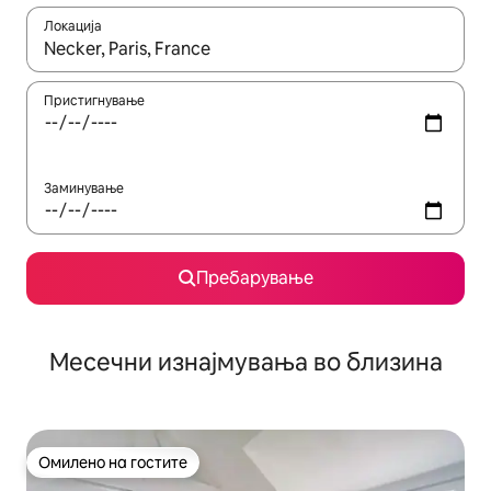
Локација
Кога резултатите се достапни, движете се со копчињата со 
Пристигнување
Заминување
Пребарување
Месечни изнајмувања во близина
Омилено на гостите
Омилено на гостите