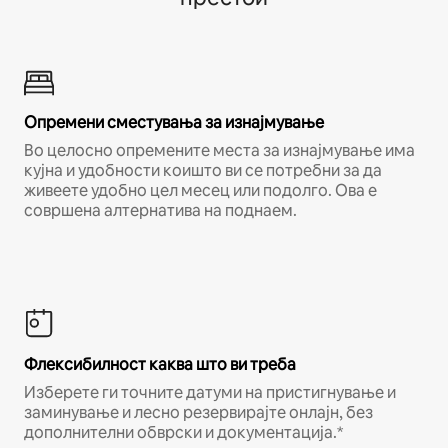
Опремени сместувања за изнајмување
Во целосно опремените места за изнајмување има
кујна и удобности коишто ви се потребни за да
живеете удобно цел месец или подолго. Ова е
совршена алтернатива на поднаем.
Флексибилност каква што ви треба
Изберете ги точните датуми на пристигнување и
заминување и лесно резервирајте онлајн, без
дополнителни обврски и документација.*