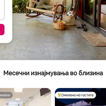
Месечни изнајмувања во близина
омаќин
Омилено на гостите
омаќин
Меѓу најуспешните „Омилени 