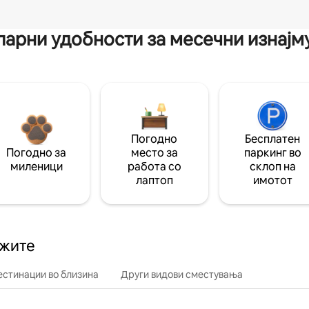
арни удобности за месечни изнај
Погодно
Бесплатен
Погодно за
место за
паркинг во
миленици
работа со
склоп на
лаптоп
имотот
ажите
естинации во близина
Други видови сместувања