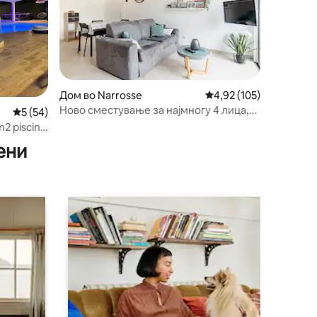
Дом во Narrosse
Просечна оцена: 4,92 
4,92 (105)
Ново сместување за најмногу 4 лица,
Просечна оцена: 5 од 5, 54 рецензии
5 (54)
поглед кон шума
2 piscine
ени