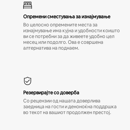
Опремени сместувања за изнајмување
Во целосно опремените места за
изнајмување има кујна и удобности коишто
ви се потребни за да живеете удобно цел
месец или подолго. Ова е совршена
алтернатива на поднаем.
Резервирајте со доверба
Со рецензии од нашата доверлива
заедница на гости и деноноќна поддршка
во текот на вашиот продолжен престој.