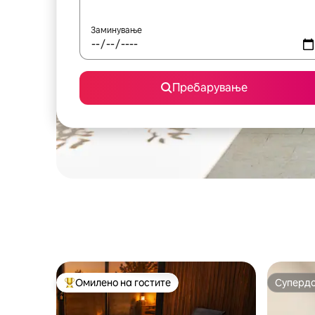
Заминување
Пребарување
Омилено на гостите
Суперд
Меѓу најуспешните „Омилени на гостите“
Суперд