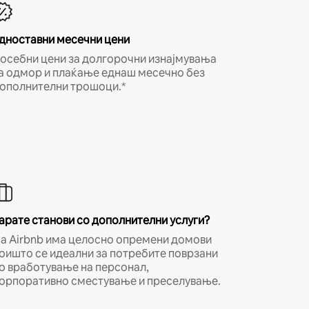
дноставни месечни цени
осебни цени за долгорочни изнајмувања
а одмор и плаќање еднаш месечно без
ополнителни трошоци.*
арате станови со дополнителни услуги?
а Airbnb има целосно опремени домови
оишто се идеални за потребите поврзани
о вработување на персонал,
орпоративно сместување и преселување.