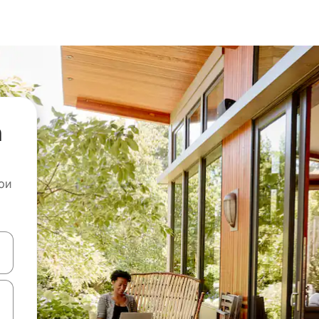
а
ои
копчињата со стрелки нагоре и надолу или истражувајте со допира