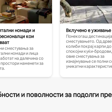
тални номади и
Вклучено е уживање
фесионалци кои
Понекогаш дестинација
сместувањето. Од дрве
ваат
колиби покрај карпи до
ни сместувања за
спокојни куќи-бродови,
тални номади и лица
овие сместувања за
работат на далечина со
изнајмување се полни с
и простори наменети за
уникатни карактеристи
та.
ности и поволности за подолги пр