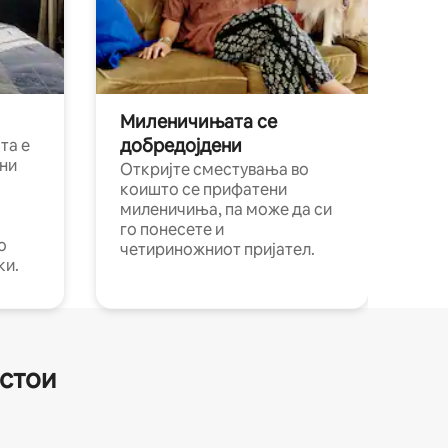
Миленичињата се
добредојдени
та е
ни
Откријте сместувања во
коишто се прифатени
миленичиња, па може да си
го понесете и
о
четириножниот пријател.
ки.
естои