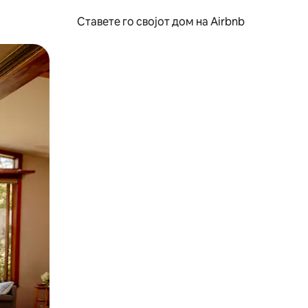
Ставете го својот дом на Airbnb
ње или со лизгање.