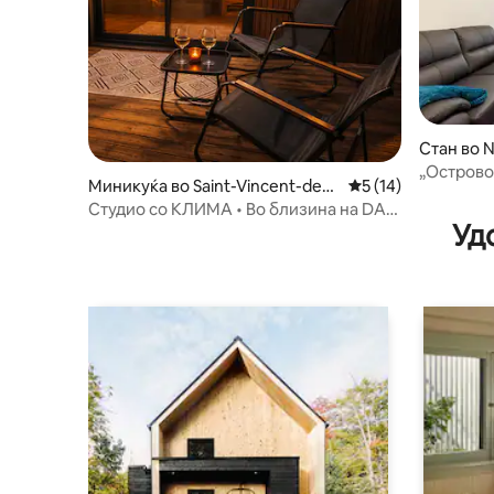
Стан во 
„Острово
Миникуќа во Saint-Vincent-de-P
Просечна оцена: 5
5 (14)
- Стан 8
aul
Студио со КЛИМА • Во близина на DAX
Уд
• Кревет 160 • Тераса. Аркада