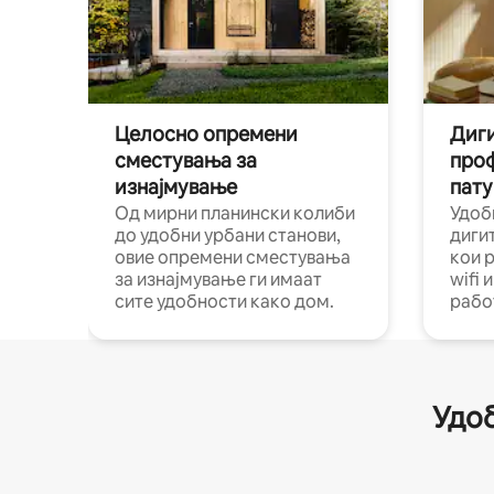
Целосно опремени
Диги
сместувања за
про
изнајмување
пату
Од мирни планински колиби
Удоб
до удобни урбани станови,
диги
овие опремени сместувања
кои 
за изнајмување ги имаат
wifi 
сите удобности како дом.
рабо
Удоб