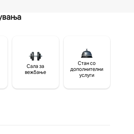
мувања
Стан со
Сала за
дополнителни
вежбање
услуги