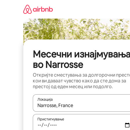
Прескокни
на
содржина
Месечни изнајмувањ
во Narrosse
Откријте сместувања за долгорочни прест
кои ви даваат чувство како да сте дома за
престој од еден месец или подолго.
Локација
Кога резултатите се достапни, движете се со 
Пристигнување