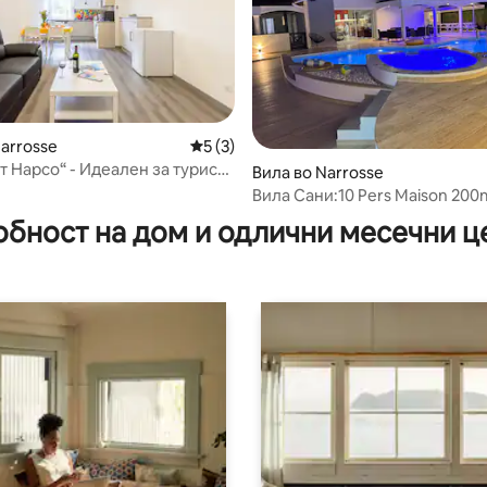
Narrosse
Просечна оцена: 5 од 5, 3 рецензии
5 (3)
т Нарсо“ - Идеален за туристи
Вила во Narrosse
 од 5, 14 рецензии
Вила Сани:10 Pers Maison 200m
, џакузи
обност на дом и одлични месечни ц