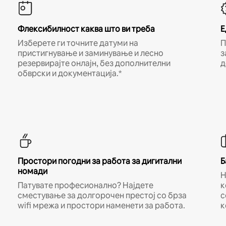
Флексибилност каква што ви треба
Е
Изберете ги точните датуми на
П
пристигнување и заминување и лесно
з
резервирајте онлајн, без дополнителни
д
обврски и документација.*
Простори погодни за работа за дигитални
Б
номади
Н
Патувате професионално? Најдете
к
сместување за долгорочен престој со брза
с
wifi мрежа и простори наменети за работа.
к