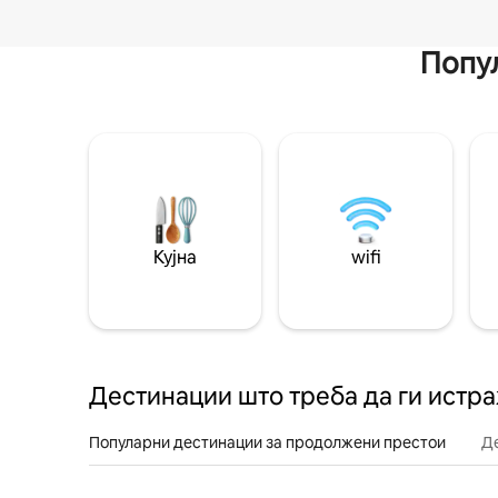
Попул
Кујна
wifi
Дестинации што треба да ги истр
Популарни дестинации за продолжени престои
Д