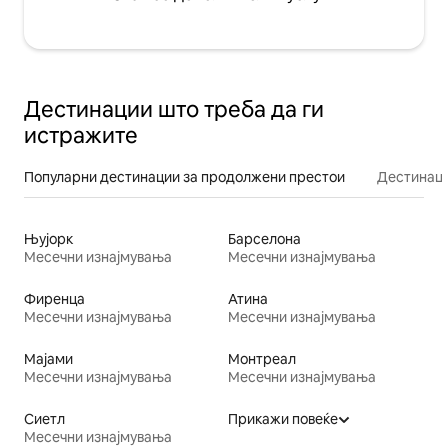
Дестинации што треба да ги
истражите
Популарни дестинации за продолжени престои
Дестинаци
Њујорк
Барселона
Месечни изнајмувања
Месечни изнајмувања
Фиренца
Атина
Месечни изнајмувања
Месечни изнајмувања
Мајами
Монтреал
Месечни изнајмувања
Месечни изнајмувања
Сиетл
Прикажи повеќе
Месечни изнајмувања