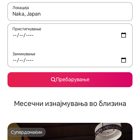
Локација
Кога резултатите се достапни, движете се со копчињата со 
Пристигнување
Заминување
Пребарување
Месечни изнајмувања во близина
Супердомаќин
Супердомаќин