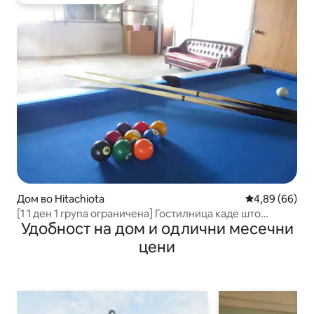
Омилено на гостите
Дом во Hitachiota
Просечна оце
4,89 (66)
[1 1 ден 1 група ограничена] Гостилница каде што
Удобност на дом и одлични месечни
можете да си играте со забава! Создавајте спомени со
семејството, роднините и пријателите!
цени