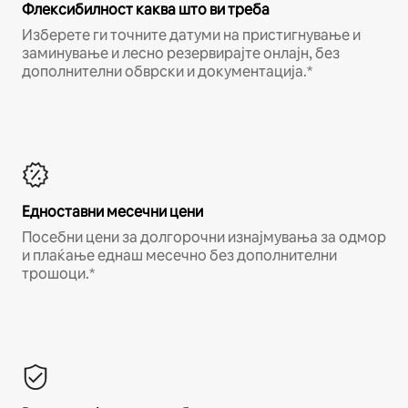
Флексибилност каква што ви треба
Изберете ги точните датуми на пристигнување и
заминување и лесно резервирајте онлајн, без
дополнителни обврски и документација.*
Едноставни месечни цени
Посебни цени за долгорочни изнајмувања за одмор
и плаќање еднаш месечно без дополнителни
трошоци.*