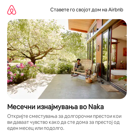
Прескокни
на
Ставете го својот дом на Airbnb
содржина
Месечни изнајмувања во Naka
Откријте сместувања за долгорочни престои кои
ви даваат чувство како да сте дома за престој од
еден месец или подолго.