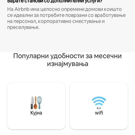
Барате станови со дополнителни услуги?
На Airbnb има целосно опремени домови коишто
се идеални за потребите поврзани со вработување
на персонал, корпоративно сместување и
преселување.
Популарни удобности за месечни
изнајмувања
Кујна
wifi