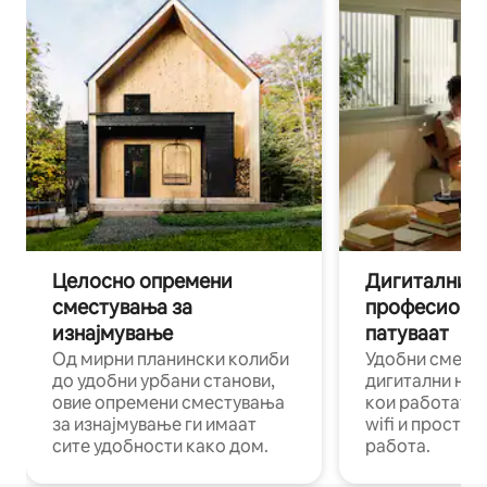
Целосно опремени
Дигитални н
сместувања за
професиона
изнајмување
патуваат
Од мирни планински колиби
Удобни смест
до удобни урбани станови,
дигитални ном
овие опремени сместувања
кои работат н
за изнајмување ги имаат
wifi и простор
сите удобности како дом.
работа.