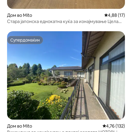
Дом во Mito
Просечна оце
4,88 (17)
Стара јапонска еднокатна куќа за изнајмување Цела
куќа Самостојно пријавување е можно
Супердомаќин
Супердомаќин
Дом во Mito
Просечна оцен
4,76 (132)