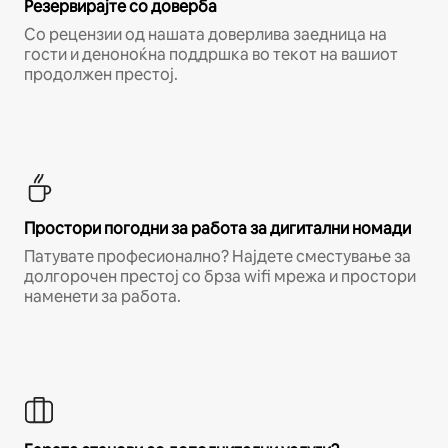
Резервирајте со доверба
Со рецензии од нашата доверлива заедница на
гости и деноноќна поддршка во текот на вашиот
продолжен престој.
Простори погодни за работа за дигитални номади
Патувате професионално? Најдете сместување за
долгорочен престој со брза wifi мрежа и простори
наменети за работа.