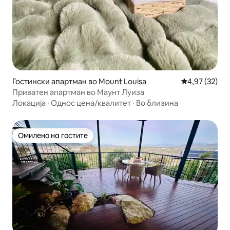
Гостински апартман во Mount Louisa
Просечна оце
4,97 (32)
Приватен апартман во Маунт Луиза
Локација
·
Однос цена/квалитет
·
Во близина
Омилено на гостите
Омилено на гостите