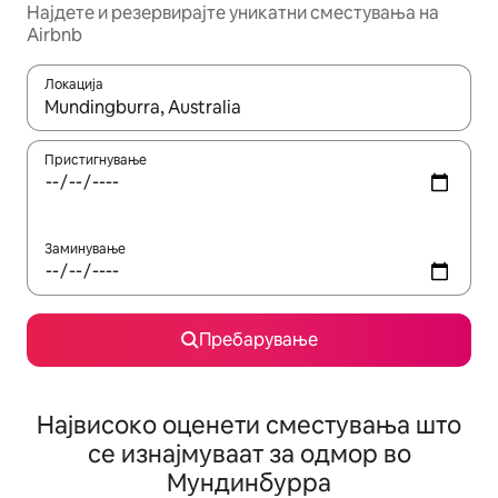
Најдете и резервирајте уникатни сместувања на
Airbnb
Локација
Кога резултатите се достапни, движете се со копчињата со 
Пристигнување
Заминување
Пребарување
Највисоко оценети сместувања што
се изнајмуваат за одмор во
Мундинбурра