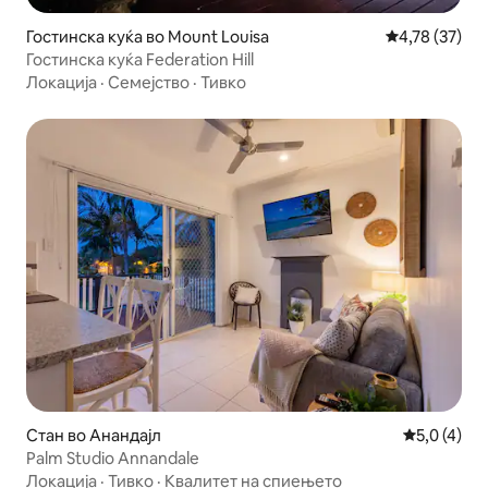
Гостинска куќа во Mount Louisa
Просечна оце
4,78 (37)
Гостинска куќа Federation Hill
Локација
·
Семејство
·
Тивко
Стан во Анандајл
Просечна о
5,0 (4)
Palm Studio Annandale
Локација
·
Тивко
·
Квалитет на спиењето