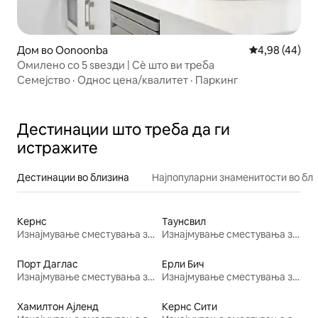
Дом во Oonoonba
Просечна оце
4,98 (44)
Омилено со 5 ѕвезди | Сѐ што ви треба
Семејство
·
Однос цена/квалитет
·
Паркинг
Дестинации што треба да ги
истражите
Дестинации во близина
Најпопуларни знаменитости во бл
Кернс
Таунсвил
Изнајмување сместувања за одмор
Изнајмување сместувања за одмор
Порт Даглас
Ерли Бич
Изнајмување сместувања за одмор
Изнајмување сместувања за одмор
Хамилтон Ајленд
Кернс Сити