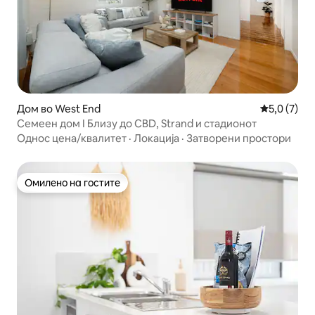
Дом во West End
Просечна о
5,0 (7)
Семеен дом I Близу до CBD, Strand и стадионот
Однос цена/квалитет
·
Локација
·
Затворени простори
Омилено на гостите
Омилено на гостите