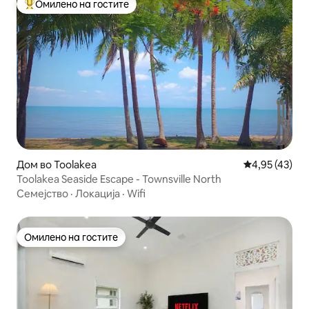
Омилено на гостите
Меѓу најуспешните „Омилени на гостите“
Дом во Toolakea
Просечна оце
4,95 (43)
Toolakea Seaside Escape - Townsville North
Семејство
·
Локација
·
Wifi
Омилено на гостите
Омилено на гостите