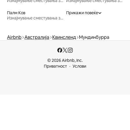
Изнајмување сместувања за одмор
Изнајмување сместувања за одмор
Палм Ков
Прикажи повеќе
Изнајмување сместувања за одмор
Airbnb
Австралија
Квинсленд
Мундинбурра
© 2026 Airbnb, Inc.
Приватност
Услови