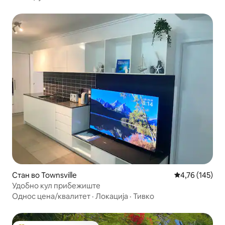
Стан во Townsville
Просечна оцен
4,76 (145)
Удобно кул прибежиште
Однос цена/квалитет
·
Локација
·
Тивко