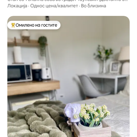
долгорочен престој)
Локација
·
Однос цена/квалитет
·
Во близина
Омилено на гостите
Меѓу најуспешните „Омилени на гостите“