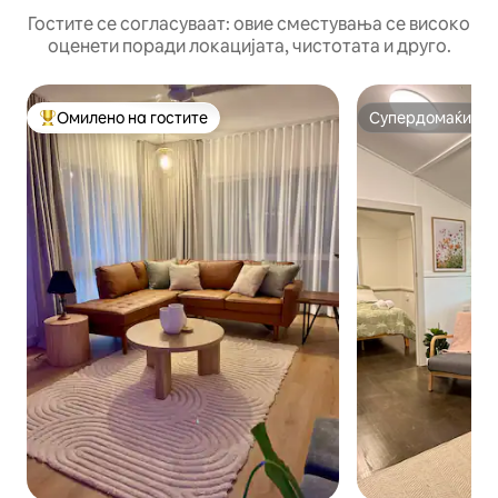
Гостите се согласуваат: овие сместувања се високо
оценети поради локацијата, чистотата и друго.
Омилено на гостите
Супердомаќин
Меѓу најуспешните „Омилени на гостите“
Супердомаќин