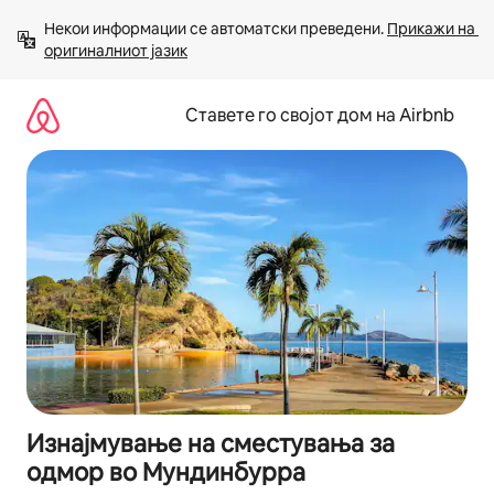
Прескокни
Некои информации се автоматски преведени. 
Прикажи на 
на
оригиналниот јазик
содржина
Ставете го својот дом на Airbnb
Изнајмување на сместувања за
одмор во Мундинбурра