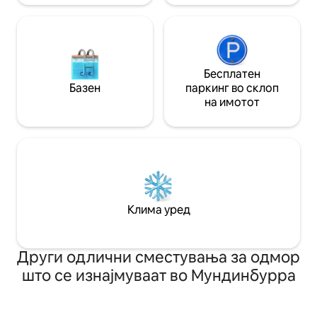
Бесплатен
Базен
паркинг во склоп
на имотот
Клима уред
Други одлични сместувања за одмор
што се изнајмуваат во Мундинбурра