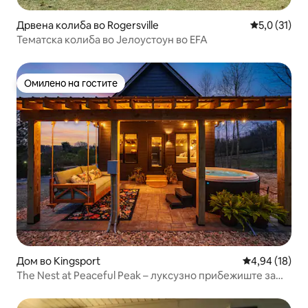
Дрвена колиба во Rogersville
Просечна оц
5,0 (31)
Тематска колиба во Јелоустоун во EFA
Омилено на гостите
Омилено на гостите
Дом во Kingsport
Просечна оце
4,94 (18)
The Nest at Peaceful Peak – луксузно прибежиште за
парови