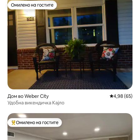
Омилено на гостите
Омилено на гостите
Дом во Weber City
Просечна оце
4,98 (65)
Удобна викендичка Кајло
Омилено на гостите
Меѓу најуспешните „Омилени на гостите“