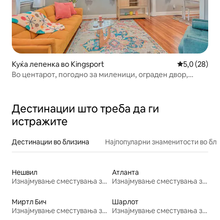
Куќа лепенка во Kingsport
Просечна оц
5,0 (28)
Во центарот, погодно за миленици, ограден двор,
канцеларија
Дестинации што треба да ги
истражите
Дестинации во близина
Најпопуларни знаменитости во бл
Нешвил
Атланта
Изнајмување сместувања за одмор
Изнајмување сместувања за одмор
Миртл Бич
Шарлот
Изнајмување сместувања за одмор
Изнајмување сместувања за одмор