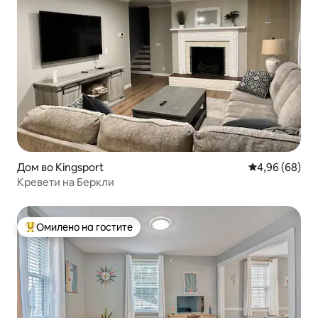
Дом во Kingsport
Просечна оце
4,96 (68)
Кревети на Беркли
Омилено на гостите
Меѓу најуспешните „Омилени на гостите“