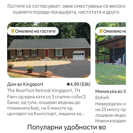
Гостите се согласуваат: овие сместувања се високо
оценети поради локацијата, чистотата и друго.
Омилено на гостите
Омилено на го
Меѓу најуспешните „Омилени на гостите“
Меѓу најуспешни
Дом во Kingsport
Просечна оцена: 4,99 од 5, 53
4,99 (536)
The Bearfoot Retreat Kingsport, TN
Миникуќа во Surgo
Ранч од една ката со 3 спални соби/2
Eloheh
бањи, од тули, лоциран веднаш до
Неверојатен мин
планината Бејс, на 5 минути од
на 23 многу прив
центарот на Кингспорт, машина за
лоциран веднаш д
перење и сушење алишта, целосно
Новоизградено во
опремена кујна, 50-инчен телевизор
Популарни удобности во
модерно студио 
со Roku, обезбеден е wifi. КУЧЕТО
количество удобн