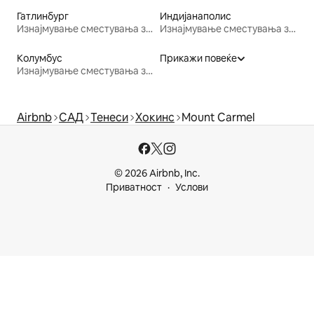
Гатлинбург
Индијанаполис
Изнајмување сместувања за одмор
Изнајмување сместувања за одмор
Колумбус
Прикажи повеќе
Изнајмување сместувања за одмор
Airbnb
САД
Тенеси
Хокинс
Mount Carmel
© 2026 Airbnb, Inc.
Приватност
Услови