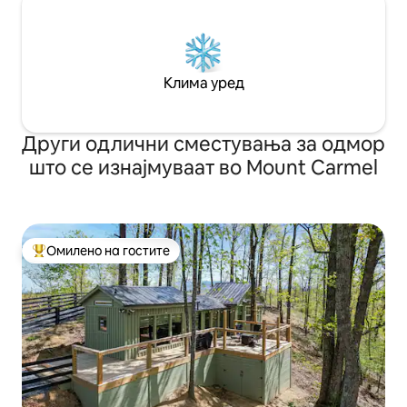
Клима уред
Други одлични сместувања за одмор
што се изнајмуваат во Mount Carmel
Омилено на гостите
Меѓу најуспешните „Омилени на гостите“