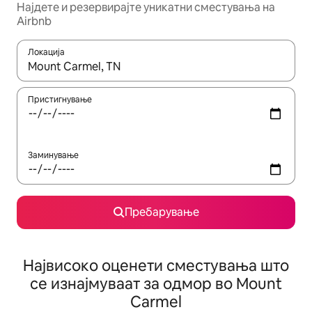
Најдете и резервирајте уникатни сместувања на
Airbnb
Локација
Кога резултатите се достапни, движете се со копчињата со 
Пристигнување
Заминување
Пребарување
Највисоко оценети сместувања што
се изнајмуваат за одмор во Mount
Carmel