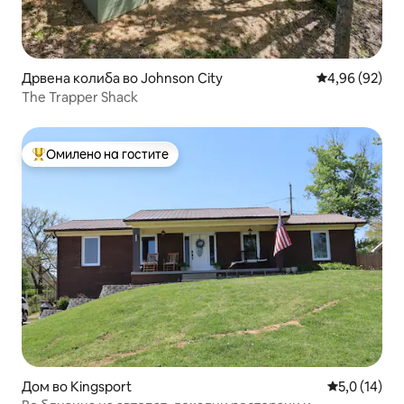
Дрвена колиба во Johnson City
Просечна оце
4,96 (92)
The Trapper Shack
Омилено на гостите
Меѓу најуспешните „Омилени на гостите“
Дом во Kingsport
Просечна оц
5,0 (14)