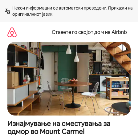
Прескокни
Некои информации се автоматски преведени. 
Прикажи на 
на
оригиналниот јазик
содржина
Ставете го својот дом на Airbnb
Изнајмување на сместувања за
одмор во Mount Carmel