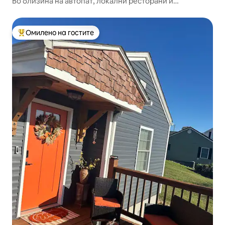
Во близина на автопат, локални ресторани и
продавници.
Омилено на гостите
Меѓу најуспешните „Омилени на гостите“