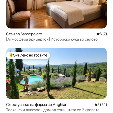
Стан во Sansepolcro
Просечна
5 (7)
[Атмосфера Бриџертон] Историска куќа во селото
Омилено на гостите
Меѓу најуспешните „Омилени на гостите“
Сместување на фарма во Anghiari
Просечна 
5 (54)
Тоскански луксузен дом од соништата со 2 кревета,