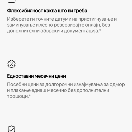
Флексибилност каква што ви треба
Изберете ги точните датуми на пристигнување и
заминување и лесно резервирајте онлајн, без
дополнителни обврски и документација.*
Едноставни месечни цени
Посебни цени за долгорочни изнајмувања за одмор
и плаќање еднаш месечно без дополнителни
трошоци.*