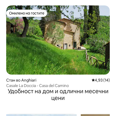
базен, приватен балкон
Омилено на гостите
Омилено на гостите
Стан во Anghiari
Просечна оце
4,93 (14)
Casale La Doccia - Casa del Camino
Удобност на дом и одлични месечни
цени