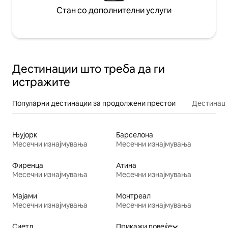
Стан со дополнителни услуги
Дестинации што треба да ги
истражите
Популарни дестинации за продолжени престои
Дестинаци
Њујорк
Барселона
Месечни изнајмувања
Месечни изнајмувања
Фиренца
Атина
Месечни изнајмувања
Месечни изнајмувања
Мајами
Монтреал
Месечни изнајмувања
Месечни изнајмувања
Сиетл
Прикажи повеќе