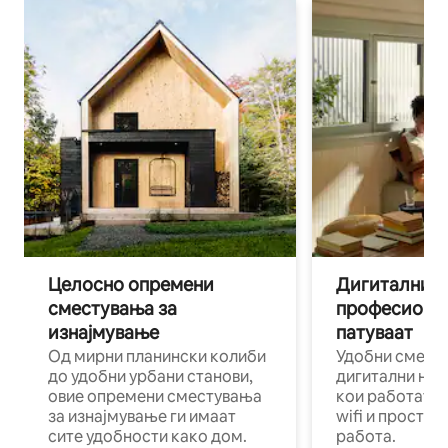
Целосно опремени
Дигитални н
сместувања за
професиона
изнајмување
патуваат
Од мирни планински колиби
Удобни смест
до удобни урбани станови,
дигитални ном
овие опремени сместувања
кои работат н
за изнајмување ги имаат
wifi и простор
сите удобности како дом.
работа.