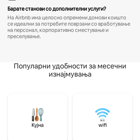
Барате станови со дополнителни услуги?
На Airbnb има целосно опремени домови коишто
се идеални за потребите поврзани со вработување
на персонал, корпоративно сместување и
преселување.
Популарни удобности за месечни
изнајмувања
Кујна
wifi