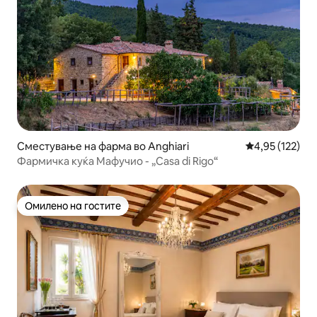
Сместување на фарма во Anghiari
Просечна оцен
4,95 (122)
Фармичка куќа Мафучио - „Casa di Rigo“
Омилено на гостите
Омилено на гостите