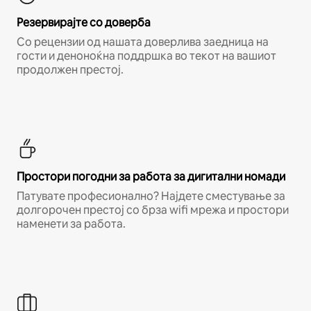
Резервирајте со доверба
Со рецензии од нашата доверлива заедница на
гости и деноноќна поддршка во текот на вашиот
продолжен престој.
Простори погодни за работа за дигитални номади
Патувате професионално? Најдете сместување за
долгорочен престој со брза wifi мрежа и простори
наменети за работа.