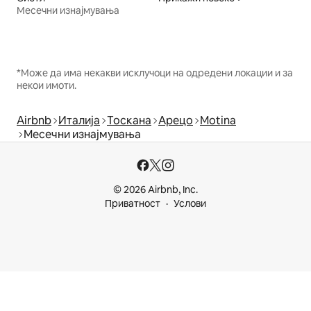
Месечни изнајмувања
*Може да има некакви исклучоци на одредени локации и за
некои имоти.
Airbnb
Италија
Тоскана
Арецо
Motina
Месечни изнајмувања
© 2026 Airbnb, Inc.
Приватност
Услови