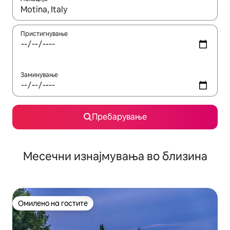
Кога резултатите се достапни, движете се со копчињата со 
Пристигнување
Заминување
Пребарување
Месечни изнајмувања во близина
Омилено на гостите
Омилено на гостите