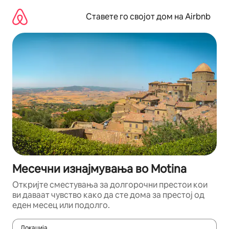
Прескокни
на
Ставете го својот дом на Airbnb
содржина
Месечни изнајмувања во Motina
Откријте сместувања за долгорочни престои кои
ви даваат чувство како да сте дома за престој од
еден месец или подолго.
Локација