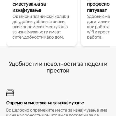
сместувања за
професиона
изнајмување
патуваат
Од мирни планински колиби
Удобни смест
до удобни урбани станови,
дигитални ном
овие опремени сместувања
кои работат н
за изнајмување ги имаат
wifi и простор
сите удобности како дом.
работа.
Удобности и поволности за подолги
престои
Опремени сместувања за изнајмување
Во целосно опремените места за изнајмување има
кујна и удобности коишто ви се потребни за да