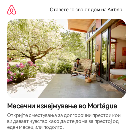
Прескокни
на
Ставете го својот дом на Airbnb
содржина
Месечни изнајмувања во Mortágua
Откријте сместувања за долгорочни престои кои
ви даваат чувство како да сте дома за престој од
еден месец или подолго.