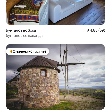
Бунгалов во Sosa
Просечна оце
4,88 (59)
бунгалов со лаванда
Омилено на гостите
Меѓу најуспешните „Омилени на гостите“