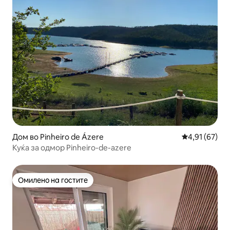
Дом во Pinheiro de Ázere
Просечна оце
4,91 (67)
Куќа за одмор Pinheiro-de-azere
Омилено на гостите
Омилено на гостите