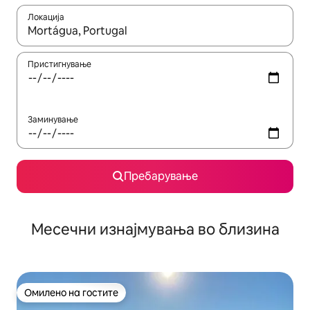
Локација
Кога резултатите се достапни, движете се со копчињата со 
Пристигнување
Заминување
Пребарување
Месечни изнајмувања во близина
Омилено на гостите
Омилено на гостите