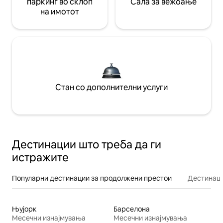
паркинг во склоп
Сала за вежбање
на имотот
Стан со дополнителни услуги
Дестинации што треба да ги
истражите
Популарни дестинации за продолжени престои
Дестинаци
Њујорк
Барселона
Месечни изнајмувања
Месечни изнајмувања