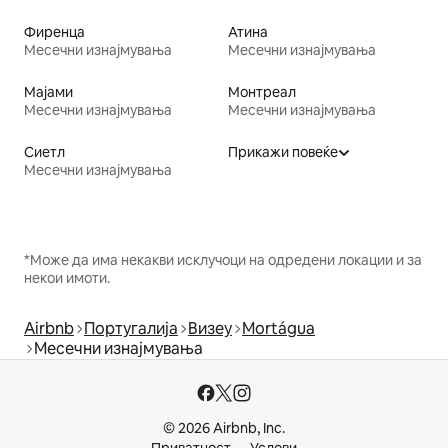
Фиренца
Атина
Месечни изнајмувања
Месечни изнајмувања
Мајами
Монтреал
Месечни изнајмувања
Месечни изнајмувања
Сиетл
Прикажи повеќе
Месечни изнајмувања
*Може да има некакви исклучоци на одредени локации и за
некои имоти.
Airbnb
Португалија
Визеу
Mortágua
Месечни изнајмувања
© 2026 Airbnb, Inc.