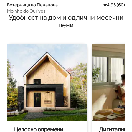
Ветерница во Пенацова
Просечна оце
4,95 (60)
Moinho do Ourives
Удобност на дом и одлични месечни
цени
Целосно опремени
Дигитални н