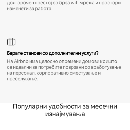
долгорочен престој со брза wifi мрежа и простори
наменети за работа.
Барате станови со дополнителни услуги?
На Airbnb има целосно опремени домови коишто
се идеални за потребите поврзани со вработување
на персонал, корпоративно сместување и
преселување.
Популарни удобности за месечни
изнајмувања