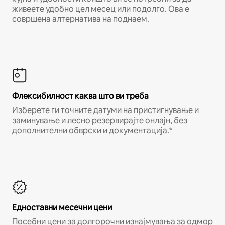
живеете удобно цел месец или подолго. Ова е
совршена алтернатива на поднаем.
Флексибилност каква што ви треба
Изберете ги точните датуми на пристигнување и
заминување и лесно резервирајте онлајн, без
дополнителни обврски и документација.*
Едноставни месечни цени
Посебни цени за долгорочни изнајмувања за одмор