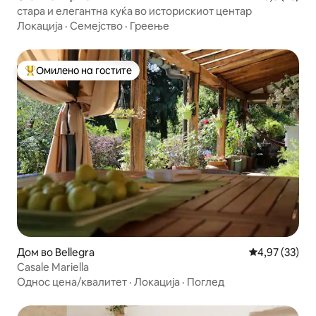
стара и елегантна куќа во историскиот центар
Локација
·
Семејство
·
Греење
Омилено на гостите
Меѓу најуспешните „Омилени на гостите“
Дом во Bellegra
Просечна оце
4,97 (33)
Casale Mariella
Однос цена/квалитет
·
Локација
·
Поглед