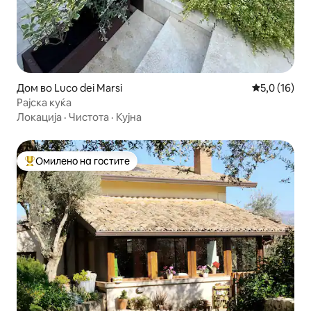
Дом во Luco dei Marsi
Просечна оц
5,0 (16)
Рајска куќа
Локација
·
Чистота
·
Кујна
Омилено на гостите
Меѓу најуспешните „Омилени на гостите“