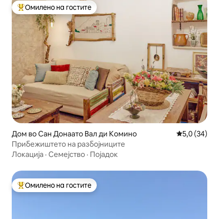
Омилено на гостите
Меѓу најуспешните „Омилени на гостите“
Дом во Сан Донаато Вал ди Комино
Просечна оц
5,0 (34)
Прибежиштето на разбојниците
Локација
·
Семејство
·
Појадок
Омилено на гостите
Меѓу најуспешните „Омилени на гостите“