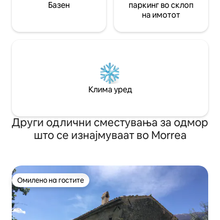
Базен
паркинг во склоп
на имотот
Клима уред
Други одлични сместувања за одмор
што се изнајмуваат во Morrea
Омилено на гостите
Омилено на гостите