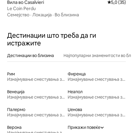
Вила во Casalvieri
Просечна оц
5,0 (35)
Le Coin Perdu
Семејство
·
Локација
·
Во близина
Дестинации што треба да ги
истражите
Дестинации во близина
Најпопуларни знаменитости во бл
Рим
Фиренца
Изнајмување сместувања за одмор
Изнајмување сместувања за одмор
Венеција
Неапол
Изнајмување сместувања за одмор
Изнајмување сместувања за одмор
Палермо
Џенова
Изнајмување сместувања за одмор
Изнајмување сместувања за одмор
Верона
Прикажи повеќе
Изнајмување сместувања за одмор