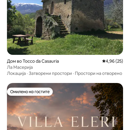
Дом во Tocco da Casauria
Просечна оце
4,96 (25)
Ла Масерија
Локација
·
Затворени простори
·
Простори на отворено
Омилено на гостите
Омилено на гостите