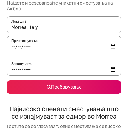
Најдете и резервирајте уникатни сместувања на
Airbnb
Локација
Кога резултатите се достапни, движете се со копчињата со 
Пристигнување
Заминување
Пребарување
Највисоко оценети сместувања што
се изнајмуваат за одмор во Morrea
Гостите се согласуваат: овие сместувања се високо