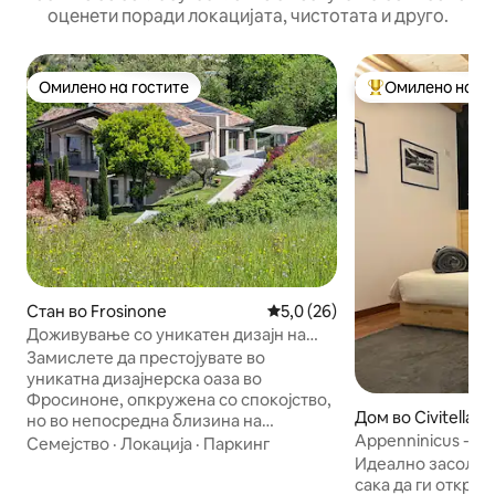
оценети поради локацијата, чистотата и друго.
Омилено на гостите
Омилено на го
Омилено на гостите
Меѓу најуспешни
Стан во Frosinone
Просечна оцена: 5,0 од 5, 2
5,0 (26)
Доживување со уникатен дизајн на
стан во Франчески
Замислете да престојувате во
уникатна дизајнерска оаза во
Фросиноне, опкружена со спокојство,
Дом во Civitella R
но во непосредна близина на
Appenninicus - Tr
центарот на градот. Овој елегантен
Семејство
·
Локација
·
Паркинг
стан ќе ве пречека со 2 рафинирани
Идеално засолниш
спални соби, брачни кревети (широки
сака да ги открие