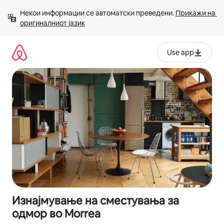
Прескокни
Некои информации се автоматски преведени. 
Прикажи на 
на
оригиналниот јазик
содржина
Use app
Изнајмување на сместувања за
одмор во Morrea