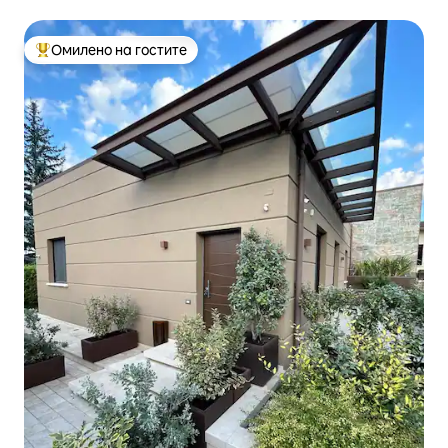
Омилено на гостите
Меѓу најуспешните „Омилени на гостите“