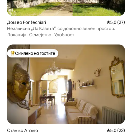
Дом во Fontechiari
Просечна оц
5,0 (27)
Независна „Ла Казета“, со доволно зелен простор.
Локација
·
Семејство
·
Удобност
Омилено на гостите
Меѓу најуспешните „Омилени на гостите“
Стан во Arpino
Просечна оц
5,0 (23)