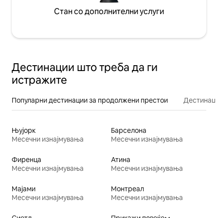
Стан со дополнителни услуги
Дестинации што треба да ги
истражите
Популарни дестинации за продолжени престои
Дестинаци
Њујорк
Барселона
Месечни изнајмувања
Месечни изнајмувања
Фиренца
Атина
Месечни изнајмувања
Месечни изнајмувања
Мајами
Монтреал
Месечни изнајмувања
Месечни изнајмувања