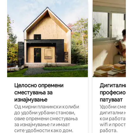
Целосно опремени
Дигитални н
сместувања за
професиона
изнајмување
патуваат
Од мирни планински колиби
Удобни смест
до удобни урбани станови,
дигитални ном
овие опремени сместувања
кои работат н
за изнајмување ги имаат
wifi и простор
сите удобности како дом.
работа.