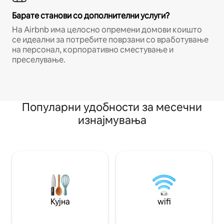
Барате станови со дополнителни услуги?
На Airbnb има целосно опремени домови коишто
се идеални за потребите поврзани со вработување
на персонал, корпоративно сместување и
преселување.
Популарни удобности за месечни
изнајмувања
Кујна
wifi