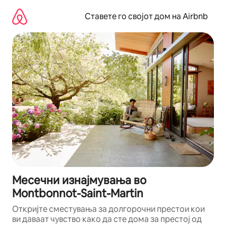
Прескокни
на
Ставете го својот дом на Airbnb
содржина
Месечни изнајмувања во
Montbonnot-Saint-Martin
Откријте сместувања за долгорочни престои кои
ви даваат чувство како да сте дома за престој од