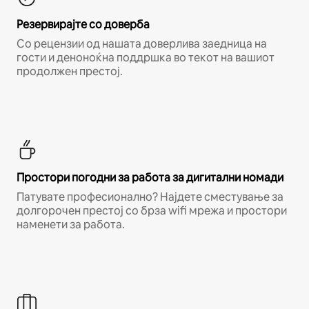
Резервирајте со доверба
Со рецензии од нашата доверлива заедница на
гости и деноноќна поддршка во текот на вашиот
продолжен престој.
Простори погодни за работа за дигитални номади
Патувате професионално? Најдете сместување за
долгорочен престој со брза wifi мрежа и простори
наменети за работа.