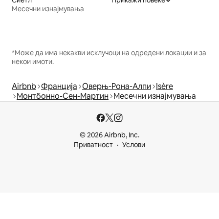
Сиетл
Прикажи повеќе
Месечни изнајмувања
*Може да има некакви исклучоци на одредени локации и за
некои имоти.
Airbnb
Франција
Оверњ-Рона-Алпи
Isère
Монтбонно-Сен-Мартин
Месечни изнајмувања
© 2026 Airbnb, Inc.
Приватност
Услови