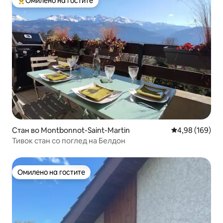
Омилено на гостите
Меѓу најуспешните „Омилени на гостите“
Стан во Montbonnot-Saint-Martin
Просечна оцен
4,98 (169)
Тивок стан со поглед на Белдон
Омилено на гостите
Омилено на гостите