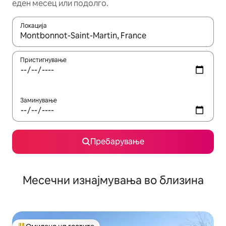
еден месец или подолго.
Локација
Кога резултатите се достапни, движете се со копчињата со 
Пристигнување
Заминување
Пребарување
Месечни изнајмувања во близина