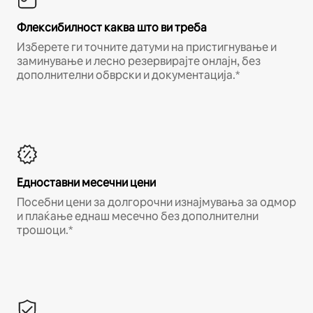
Флексибилност каква што ви треба
Изберете ги точните датуми на пристигнување и
заминување и лесно резервирајте онлајн, без
дополнителни обврски и документација.*
Едноставни месечни цени
Посебни цени за долгорочни изнајмувања за одмор
и плаќање еднаш месечно без дополнителни
трошоци.*