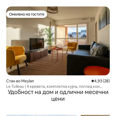
Омилено на гостите
Омилено на гостите
Стан во Meylan
Просечна оце
4,93 (28)
Le Tuileau | 4 кревета, комплетна кујна, поглед кон
Удобност на дом и одлични месечни
планина
цени