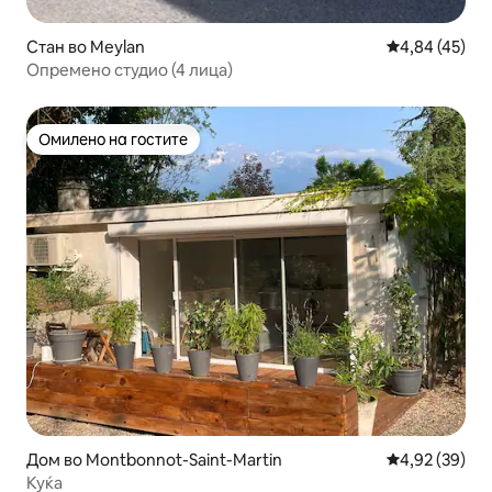
Стан во Meylan
Просечна оце
4,84 (45)
Опремено студио (4 лица)
Омилено на гостите
Омилено на гостите
Дом во Montbonnot-Saint-Martin
Просечна оце
4,92 (39)
Куќа