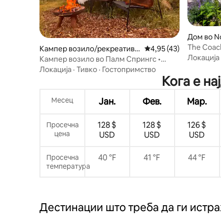
Дом во No
The Coac
Кампер возило/рекреативн
Просечна оцена: 4,95
4,95 (43)
Локација
о возило во Sharpthorne
Кампер возило во Палм Спрингс •
Огниште и возови на пареа
Локација
·
Тивко
·
Гостопримство
Кога е н
Месец
Јан.
Фев.
Мар.
128 $
128 $
126 $
Просечна
цена
USD
USD
USD
40 °F
41 °F
44 °F
Просечна
температура
Дестинации што треба да ги истр