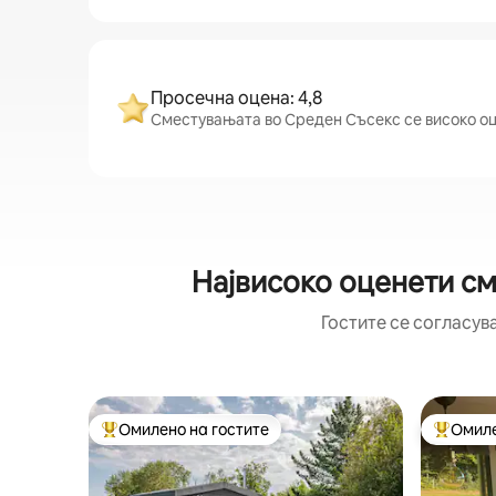
Просечна оцена: 4,8
Сместувањата во Среден Съсекс се високо оцен
Највисоко оценети см
Гостите се согласув
Омилено на гостите
Омиле
Меѓу најуспешните „Омилени на гостите“
Меѓу на