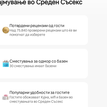
најмување во Среден Съсекс
Потврдени рецензии од гости
Над 75.840 проверени рецензии што ќе ви
помогнат да изберете
Сместувања за одмор со базен
30 сместувања имаат базени
Популарни удобности за гостите
Гостите обожаваат Кујна, wifi и Базен во
сместувањата во Среден Съсекс