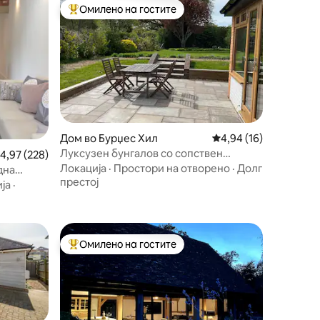
Омилено на гостите
на гостите“
Меѓу најуспешните „Омилени на гостите“
Дом во Бурџес Хил
Просечна оцена: 4,94
4,94 (16)
Луксузен бунгалов со сопствен
росечна оцена: 4,97 од 5, 228 рецензии
4,97 (228)
апартман
Локација
·
Простори на отворено
·
Долг
дна
престој
ја
·
Омилено на гостите
Меѓу најуспешните „Омилени на гостите“