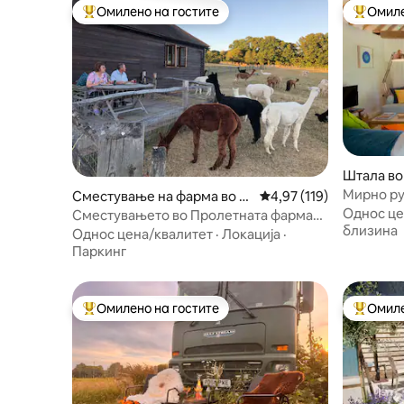
Омилено на гостите
Омиле
Меѓу најуспешните „Омилени на гостите“
Меѓу на
Штала во
Мирно ру
Сместување на фарма во E
Просечна оцена: 4,97 
4,97 (119)
Tractor S
Однос це
ast Sussex
Сместувањето во Пролетната фарма
близина
Алпакас
Однос цена/квалитет
·
Локација
·
Паркинг
Омилено на гостите
Омиле
Меѓу најуспешните „Омилени на гостите“
Меѓу на