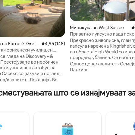
Миникуќа во West Sussex
П
Приватно луксузно када покр
од 5, 154 рецензии
со хидромасажна када
Прекрасно живописна, гламп
 во Furner's Gree
Просечна оцена: 4,95 од 5, 148 рецензии
4,95 (148)
капсула наречена Kingfisher,
 американски училишен
во областа High Weald со изв
 одмор на ливада + џакузи
се гледа на Discovery+ &
природна убавина. Се наоѓа н
 Престојувајте во необичен
на прекрасно езерце и опрем
Однос цена/квалитет
·
Семејс
ски училишен автобус на
дрвена хидромасажна када (б
Паркинг
о Сасекс со џакузи и поглед
џакузи/меурчиња) централно
та. Совршено за парови кои
на/квалитет
·
Локација
·
Во
кујна и по нарачка надвор од
еобично, луксузно кампување
тераса. Капсулата има wifi од
сместувањата што се изнајмуваат з
вен простор. Внатре: удобен
** Електричната енергија се н
ревет, бања, комплетна кујна
соларна енергија - без ФЕН 
o + капсули), Wi-Fi и греење.
средства за исправување,
огниште, скара, висечка
ВЕНТИЛАТОРИ ИТН. ** Исто та
и приватна хидромасажна
резултат на тоа во облачни д
 близина: Блубел Вињард,
треба да пуштиме генератор з
шдаун, прошетки со алпака,
наполниме батериите
 сладолед. Уникатно