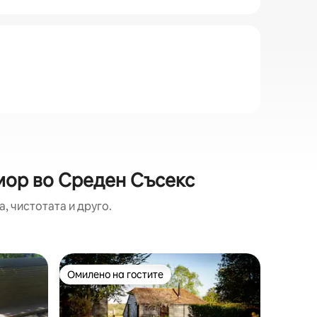
дмор во Среден Съсекс
, чистотата и друго.
Гостинск
Омилено на гостите
Омил
Омилено на гостите
Меѓу на
s Heath
Романти
Спа цент
сауна, с