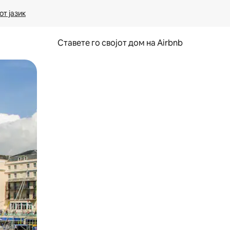
т јазик
Ставете го својот дом на Airbnb
ње или со лизгање.