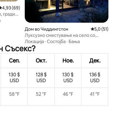
Просечна оцена: 4,93 од 5, 69 рецензии
4,93 (69)
и, градина
а
Дом во Чиддингстон
Просечна оцена: 5,
5,0 (51)
Луксузно сместување на село со
џакузи
Локација
·
Состојба
·
Бања
н Съсекс?
Сеп.
Окт.
Ное.
Дек.
130 $
128 $
130 $
136 $
USD
USD
USD
USD
58 °F
52 °F
46 °F
41 °F