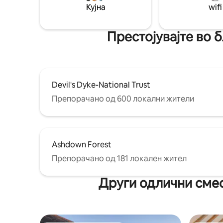
скривали
Кујна
wifi
хектар. Во близина има неколку
или едно
пешачки патеки кои водат до пабови,
одмор.
градини и хотел со нов спа центар. Во
Престојувајте во 
близина на Хоршам нуди сѐ што може
да се очекува од убав англиски
пазарен град. Брајтон е на 20 минути со
автомобил. Бидејќи имотот се наоѓа во
руралниот Сасекс, најдобро е да имате
Devil's Dyke-National Trust
автомобил на располагање. Сепак, до
кратки растојанија до места како што
Препорачано од 600 локални жители
се Леонардсли и Саут Лоџ може лесно
да се стигне пеш или со 5-минутно
возење со такси.
Ashdown Forest
Препорачано од 181 локален жител
Други одлични смес