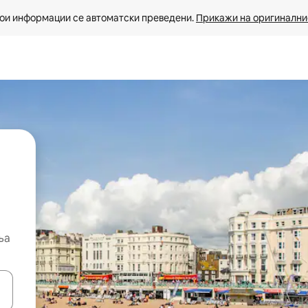
ои информации се автоматски преведени. 
Прикажи на оригиналнио
ња
копчињата со стрелки нагоре и надолу или истражувајте со допира