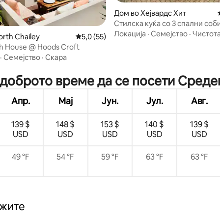
Дом во Хејвардс Хит
Стилска куќа со 3 спални соб
и паркинг во Хејвордс Хит
Локација
·
Семејство
·
Чистот
rth Chailey
Просечна оцена: 5,0 од 5, 55 рецензии
5,0 (55)
h House @ Hoods Croft
 од 5, 43 рецензии
·
Семејство
·
Скара
ајдоброто време да се посети Среде
Апр.
Мај
Јун.
Јул.
Авг.
139 $
148 $
153 $
140 $
139 $
USD
USD
USD
USD
USD
49 °F
54 °F
59 °F
63 °F
63 °F
ажите