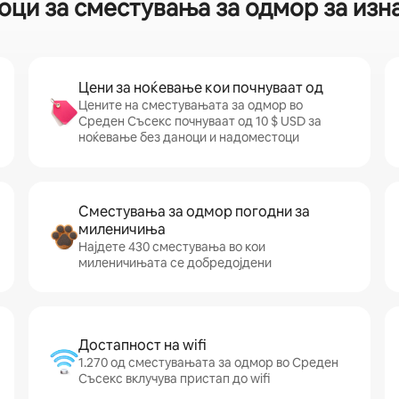
оци за сместувања за одмор за из
Цени за ноќевање кои почнуваат од
Цените на сместувањата за одмор во
Среден Съсекс почнуваат од 10 $ USD за
ноќевање без даноци и надоместоци
Сместувања за одмор погодни за
миленичиња
Најдете 430 сместувања во кои
миленичињата се добредојдени
Достапност на wifi
1.270 од сместувањата за одмор во Среден
Съсекс вклучува пристап до wifi