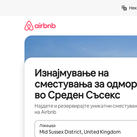
Прескокни
Нек
на
содржина
Изнајмување на
сместувања за одмор
во Среден Съсекс
Најдете и резервирајте уникатни сместува
на Airbnb
Локација
Кога резултатите се достапни, движете се со 