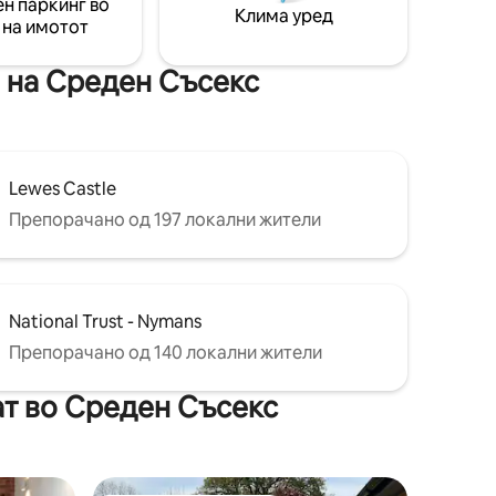
н паркинг во
Клима уред
 на имотот
и на Среден Съсекс
Lewes Castle
Препорачано од 197 локални жители
National Trust - Nymans
Препорачано од 140 локални жители
ат во Среден Съсекс