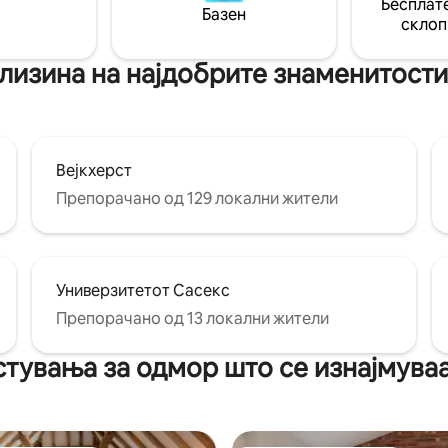
Бесплате
ште – родендени, годишнини
Базен
ставно удобно место за
склоп
близина на најдобрите знаменитост
Вејкхерст
Препорачано од 129 локални жители
Универзитетот Сасекс
Препорачано од 13 локални жители
тувања за одмор што се изнајмува