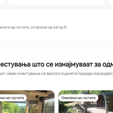
ети од гостите, со просек од 4,8 од 5!
естувања што се изнајмуваат за о
аат: овие сместувања се високо оценети поради локацијата
но на гостите
Омилено на гостите
јуспешните „Омилени на гостите“
Омилено на гостите