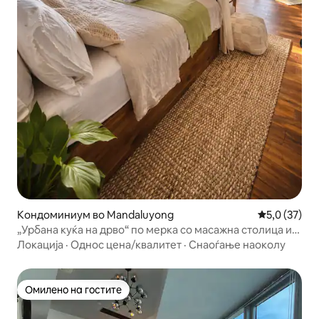
Кондоминиум во Mandaluyong
Просечна оц
5,0 (37)
„Урбана куќа на дрво“ по мерка со масажна столица и
базен
Локација
·
Однос цена/квалитет
·
Снаоѓање наоколу
Омилено на гостите
Омилено на гостите