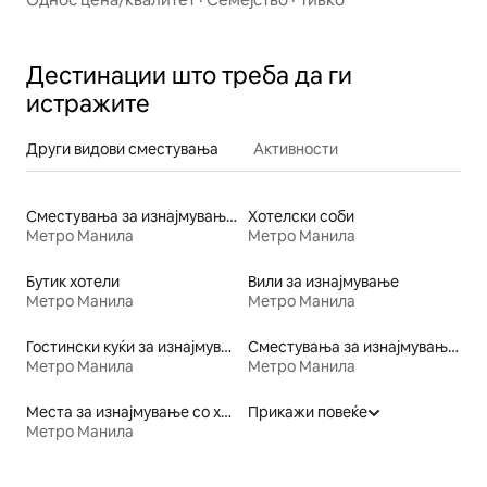
Дестинации што треба да ги
истражите
Други видови сместувања
Активности
Сместувања за изнајмување погодни за семејства
Хотелски соби
Метро Манила
Метро Манила
Бутик хотели
Вили за изнајмување
Метро Манила
Метро Манила
Гостински куќи за изнајмување
Сместувања за изнајмување со кревет со пристапна висина
Метро Манила
Метро Манила
Места за изнајмување со хидромасажна када
Прикажи повеќе
Метро Манила