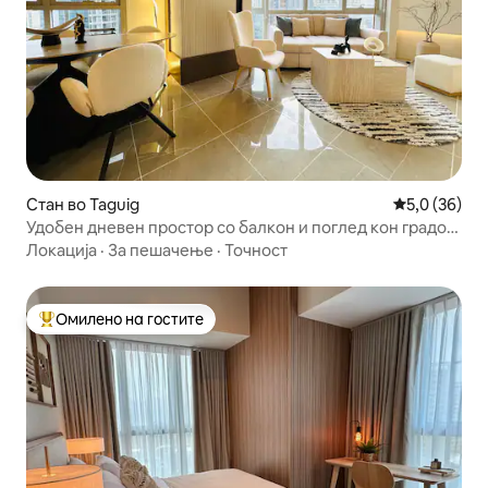
Стан во Taguig
Просечна оц
5,0 (36)
Удобен дневен простор со балкон и поглед кон градот
во горниот дел на БГЦ
Локација
·
За пешачење
·
Точност
Омилено на гостите
Меѓу најуспешните „Омилени на гостите“