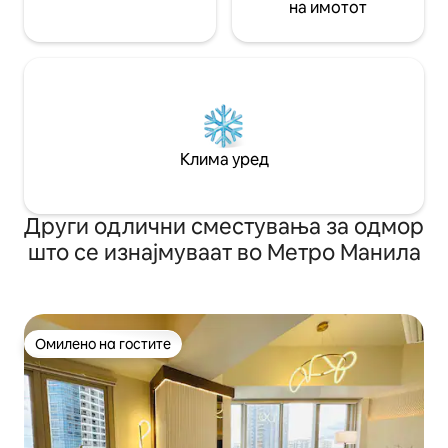
на имотот
Клима уред
Други одлични сместувања за одмор
што се изнајмуваат во Метро Манила
Омилено на гостите
Омилено на гостите