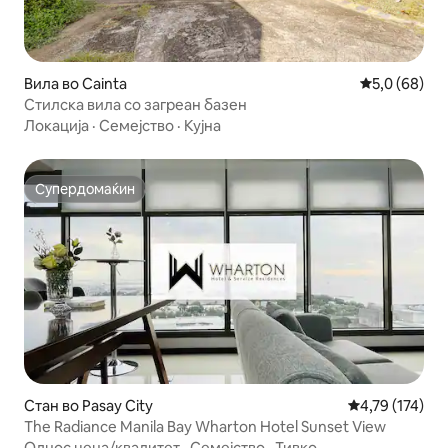
Вила во Cainta
Просечна оц
5,0 (68)
Стилска вила со загреан базен
Локација
·
Семејство
·
Кујна
Супердомаќин
Супердомаќин
Стан во Pasay City
Просечна оцен
4,79 (174)
The Radiance Manila Bay Wharton Hotel Sunset View
Однос цена/квалитет
·
Семејство
·
Тивко