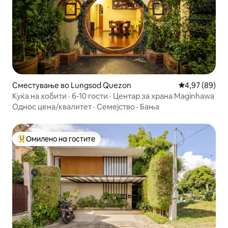
Сместување во Lungsod Quezon
Просечна оце
4,97 (89)
Куќа на хобити · 6-10 гости · Центар за храна Maginhawa
Однос цена/квалитет
·
Семејство
·
Бања
Омилено на гостите
Меѓу најуспешните „Омилени на гостите“