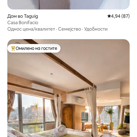
Дом во Taguig
Просечна оце
4,94 (87)
Casa Bonifacio
Однос цена/квалитет
·
Семејство
·
Удобности
Омилено на гостите
Меѓу најуспешните „Омилени на гостите“