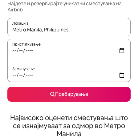
Најдете и резервирајте уникатни сместувања на
Airbnb
Локација
Кога резултатите се достапни, движете се со копчињата со 
Пристигнување
Заминување
Пребарување
Највисоко оценети сместувања што
се изнајмуваат за одмор во Метро
Манила