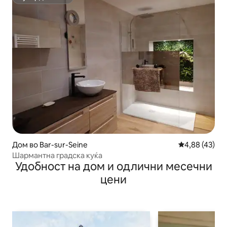
Супердомаќин
Дом во Bar-sur-Seine
Просечна оце
4,88 (43)
Шармантна градска куќа
Удобност на дом и одлични месечни
цени