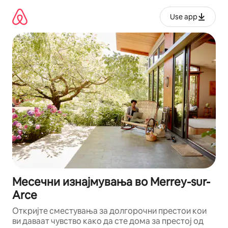
Прескокни
на
Use app
содржина
Месечни изнајмувања во Merrey-sur-
Arce
Откријте сместувања за долгорочни престои кои
ви даваат чувство како да сте дома за престој од