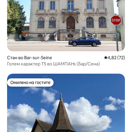
Стан во Bar-sur-Seine
Просечна оце
4,82 (72)
Голем карактер T5 во ШАМПАЊ (бар/Сена)
Омилено на гостите
Омилено на гостите