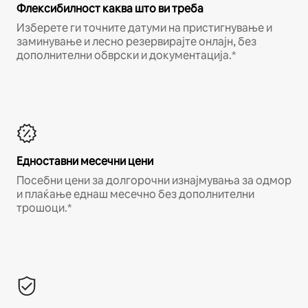
Флексибилност каква што ви треба
Изберете ги точните датуми на пристигнување и
заминување и лесно резервирајте онлајн, без
дополнителни обврски и документација.*
Едноставни месечни цени
Посебни цени за долгорочни изнајмувања за одмор
и плаќање еднаш месечно без дополнителни
трошоци.*