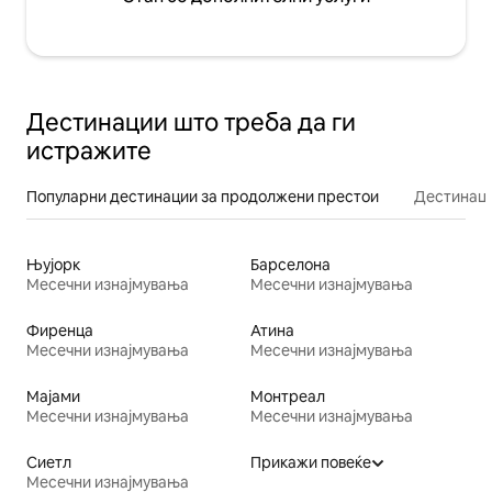
Дестинации што треба да ги
истражите
Популарни дестинации за продолжени престои
Дестинаци
Њујорк
Барселона
Месечни изнајмувања
Месечни изнајмувања
Фиренца
Атина
Месечни изнајмувања
Месечни изнајмувања
Мајами
Монтреал
Месечни изнајмувања
Месечни изнајмувања
Сиетл
Прикажи повеќе
Месечни изнајмувања