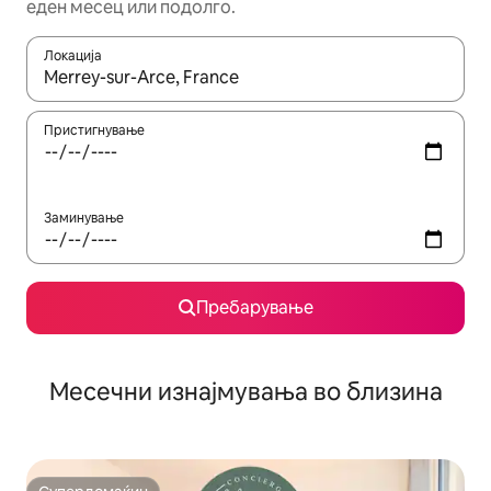
еден месец или подолго.
Локација
Кога резултатите се достапни, движете се со копчињата со 
Пристигнување
Заминување
Пребарување
Месечни изнајмувања во близина