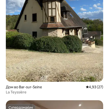
Дом во Bar-sur-Seine
Просечна оце
4,93 (27)
La Teyssière
Супердомаќин