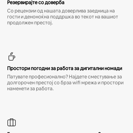
Резервирајте со доверба
Со рецензии од нашата доверлива заедница на
гости и деноноќна поддршка во текот на вашиот
продолжен престој.
Простори погодни за работа за дигитални номади
Патувате професионално? Најдете сместување за
долгорочен престој со брза wifi мрежа и простори
наменети за работа.