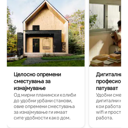
Целосно опремени
Дигитални н
сместувања за
професиона
изнајмување
патуваат
Од мирни планински колиби
Удобни смест
до удобни урбани станови,
дигитални ном
овие опремени сместувања
кои работат н
за изнајмување ги имаат
wifi и простор
сите удобности како дом.
работа.