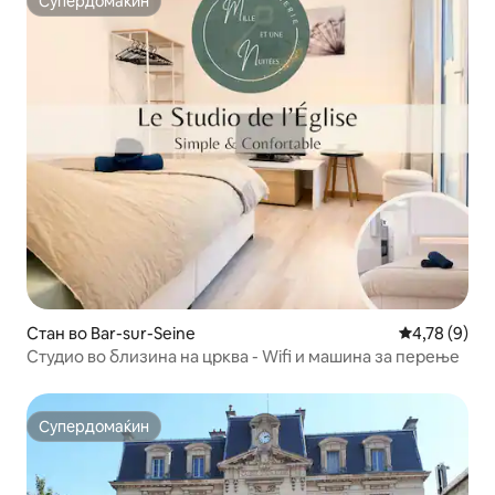
Супердомаќин
Супердомаќин
Стан во Bar-sur-Seine
Просечна оц
4,78 (9)
Студио во близина на црква - Wifi и машина за перење
Супердомаќин
Супердомаќин