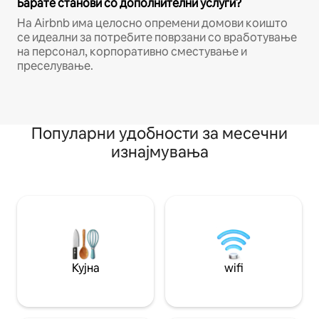
Барате станови со дополнителни услуги?
На Airbnb има целосно опремени домови коишто
се идеални за потребите поврзани со вработување
на персонал, корпоративно сместување и
преселување.
Популарни удобности за месечни
изнајмувања
Кујна
wifi