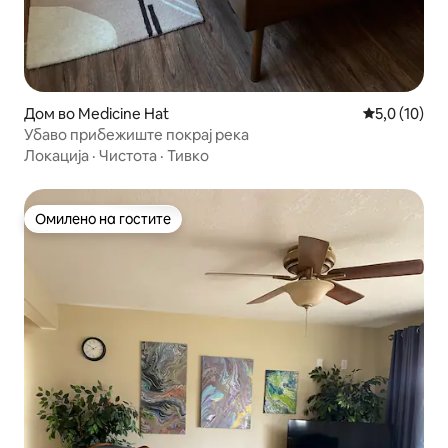
Дом во Medicine Hat
Просечна оц
5,0 (10)
Убаво прибежиште покрај река
Локација
·
Чистота
·
Тивко
Омилено на гостите
Омилено на гостите