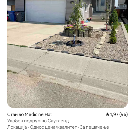
Стан во Medicine Hat
Просечна оце
4,97 (96)
Удобен подрум во Саутленд
Локација
·
Однос цена/квалитет
·
За пешачење