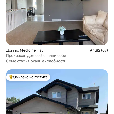
Дом во Medicine Hat
Просечна оце
4,82 (67)
Прекрасен дом со 5 спални соби
Семејство
·
Локација
·
Удобности
Омилено на гостите
Меѓу најуспешните „Омилени на гостите“