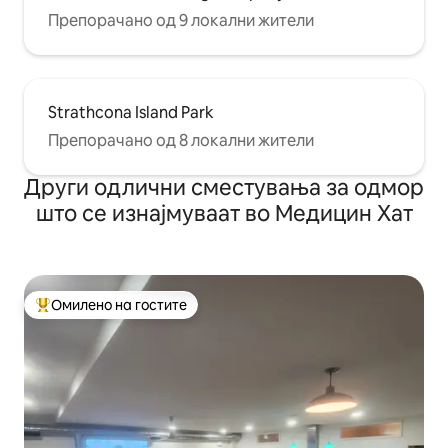
Препорачано од 9 локални жители
Strathcona Island Park
Препорачано од 8 локални жители
Други одлични сместувања за одмор
што се изнајмуваат во Медицин Хат
Омилено на гостите
Меѓу најуспешните „Омилени на гостите“