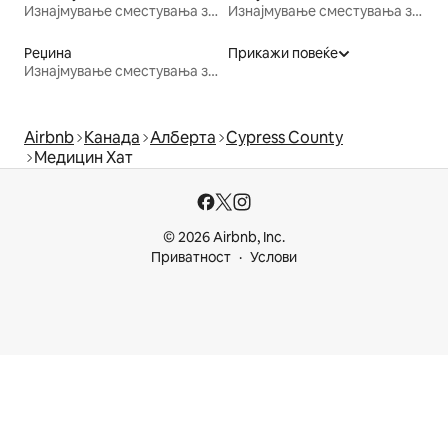
Изнајмување сместувања за одмор
Изнајмување сместувања за одмор
Реџина
Прикажи повеќе
Изнајмување сместувања за одмор
Airbnb
Канада
Алберта
Cypress County
Медицин Хат
© 2026 Airbnb, Inc.
Приватност
Услови