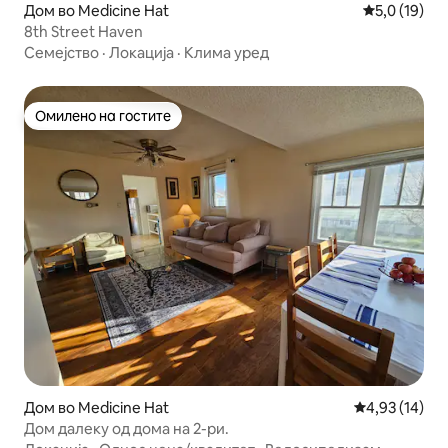
Дом во Medicine Hat
Просечна оц
5,0 (19)
8th Street Haven
Семејство
·
Локација
·
Клима уред
Омилено на гостите
Омилено на гостите
Дом во Medicine Hat
Просечна оце
4,93 (14)
Дом далеку од дома на 2-ри.