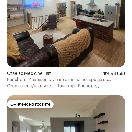
Стан во Medicine Hat
Просечна оце
4,98 (58)
Pancho 's! Извршен стан во стил на поткровје во
Њујорк!
Однос цена/квалитет
·
Локација
·
Распоред
Омилено на гостите
Омилено на гостите