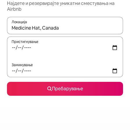
Најдете и резервирајте уникатни сместувања на
Airbnb
Локација
Кога резултатите се достапни, движете се со копчињата со 
Пристигнување
Заминување
Пребарување