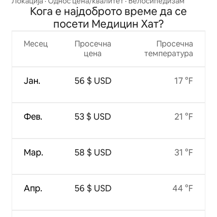
Локација
·
Однос цена/квалитет
·
Велосипедизам
Кога е најдоброто време да се
посети Медицин Хат?
Месец
Просечна
Просечна
цена
температура
Јан.
56 $ USD
17 °F
Фев.
53 $ USD
21 °F
Мар.
58 $ USD
31 °F
Апр.
56 $ USD
44 °F