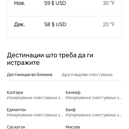
Ное.
59 $ USD
30 °F
Дек.
58 $ USD
20 °F
Дестинации што треба да ги
истражите
Дестинации во близина
Други видови сместувања
Калгари
Канмор
Изнајмување сместувања за одмор
Изнајмување сместувања за одмор
Едмонтон
Банф
Изнајмување сместувања за одмор
Изнајмување сместувања за одмор
Саскатун
Мисула