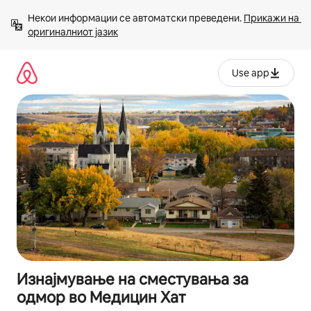
Прескокни
Некои информации се автоматски преведени. 
Прикажи на 
на
оригиналниот јазик
содржина
Use app
Изнајмување на сместувања за
одмор во Медицин Хат