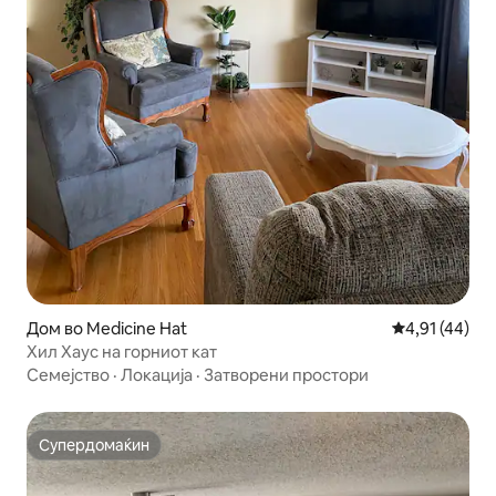
Дом во Medicine Hat
Просечна оце
4,91 (44)
Хил Хаус на горниот кат
Семејство
·
Локација
·
Затворени простори
Супердомаќин
Супердомаќин