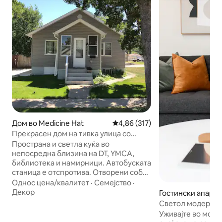
Дом во Medicine Hat
Просечна оцена: 4,86 од 5, 31
4,86 (317)
Прекрасен дом на тивка улица со
дрвја.
Пространа и светла куќа во
непосредна близина на DT, YMCA,
библиотека и намирници. Автобуската
станица е отспротива. Отворени соби
во стил на викендица. Две соби со
Однос цена/квалитет
·
Семејство
·
брачни кревети и двоен воздушен
Декор
Гостински апартм
кревет или голем кауч за
cine Hat
Светол модерен 
дополнителна соба за спиење ако е
поткровје
Уживајте во мод
потребно. Достапни се и wifi и