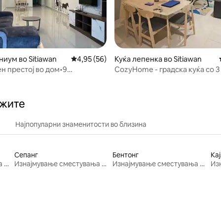
 од 5, 56 рецензии
иум во Sitiawan
Просечна оцена: 4,95 од 5, 56 рецензии
4,95 (56)
Куќа лепенка во Sitiawan
н престој во дом•9
CozyHome - градска куќа со 3
lix•The Venus Sitiawan
соби и бесплатен Wi-Fi
ажите
Најпопуларни знаменитости во близина
Сепанг
Бентонг
Кај
Изнајмување сместувања за одмор
Изнајмување сместувања за одмор
Изнајмување сместувања за одмор