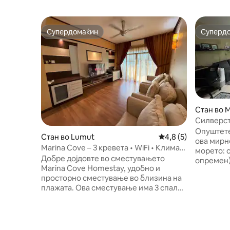
Супердомаќин
Суперд
Супердомаќин
Суперд
Стан во M
Силверст
Опуштете
Стан во Lumut
Просечна оцена: 4,
4,8 (5)
ова мирно см
Marina Cove – 3 кревета • WiFi • Клима
морето: с
уред • Погодно за семејства
Добре дојдовте во сместувањето
опремен) Изградба : 760 квадра
Marina Cove Homestay, удобно и
стапки Ни
просторно сместување во близина на
паркинг) Б
плажата. Ова сместување има 3 спални
Целосно 
соби и 2 бањи, совршено за семејства
(спална с
или групи. Уживајте во брзата Wi-Fi
када - бр
мрежа и кујната со основен прибор за
500Mbps 
готвење и греење. - Целосно
Трпезари