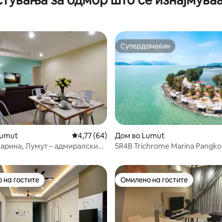
Супердомаќин
Супердомаќин
Lumut
Просечна оцена: 4,77 од 5, 64 рецензии
4,77 (64)
Дом во Lumut
од 5, 182 рецензии
арина, Лумут – адмиралски
5R4B Trichrome Marina Pangko
 ⚓
Minimalist Villa
 на гостите
Омилено на гостите
 на гостите
Омилено на гостите