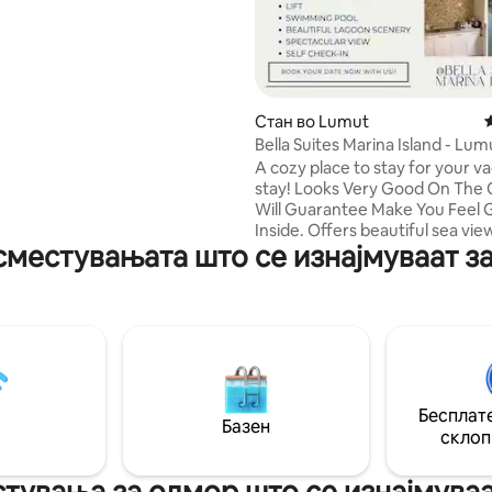
р (Netflix, HBO, нормален
 - Базен -
 - Bako bako restaurant
Стан во Lumut
Bella Suites Marina Island - Lu
Pangkor
A cozy place to stay for your va
stay! Looks Very Good On The O
Will Guarantee Make You Feel
Inside. Offers beautiful sea vie
сместувањата што се изнајмуваат з
enjoying the sunset. Various facil
restaurants and convenient st
and with a walking distance you 
the Ferry Terminal to Pangkor 
takes as estimated time of 15 m
ferry! You don't need to worry
parking bcs we offer free parki
every customer ! Outdoor sw
Бесплате
pool available for guest !
Базен
склоп
тувања за одмор што се изнајмува