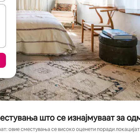
естувања што се изнајмуваат за о
аат: овие сместувања се високо оценети поради локацијата