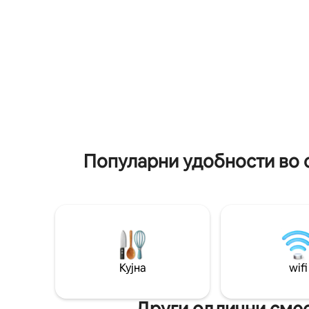
климатизирани спални соби и дневна
телевизо
соба - Поглед кон море - Голем
канал) - Кауч Содржини:
надворешен базен - 5 минути до
Игралиште
плажата Телук Батик - 5 минути до
островот Џети Марина – Пангкор -
Продавниците, местата за храна и
секојдневните основни работи се
оддалечени само 5–10 минути
Совршено за релаксирачки и
практичен одмор на крајбрежјето.
Популарни удобности во 
Кујна
wifi
Други одлични смес