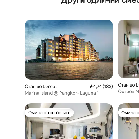
Стан во 
Стан во Lumut
Просечна оцена: 4,74 
4,74 (182)
Остров М
Marina Island @ Pangkor- Laguna 1
апартман
Омилено на гостите
Омилено
Омилено на гостите
Омилено