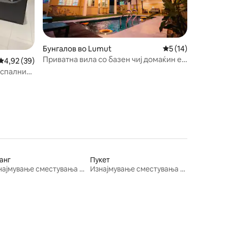
Бунгалов во Lumut
Просечна оцена: 5
5 (14)
Приватна вила со базен чиј домаќин е
Просечна оцена: 4,92 од 5, 39 рецензии
4,92 (39)
Dyra Homestay
 спални
анг
Пукет
Изнајмување сместувања за одмор
Изнајмување сместувања за одмор