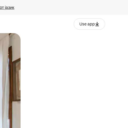
т јазик
Use app
ње или со лизгање.