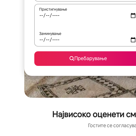
Пристигнување
Заминување
Пребарување
Највисоко оценети см
Гостите се согласув