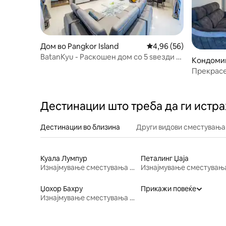
Дом во Pangkor Island
Просечна оцена: 4,96
4,96 (56)
BatanKyu - Раскошен дом со 5 ѕвезди 4
Кондомин
BR Island
Прекрасе
лица•Netf
Дестинации што треба да ги истр
Дестинации во близина
Други видови сместувања
Куала Лумпур
Петалинг Џаја
Изнајмување сместувања за одмор
Џохор Бахру
Прикажи повеќе
Изнајмување сместувања за одмор