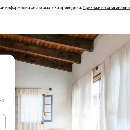
ои информации се автоматски преведени. 
Прикажи на оригиналнио
ња
копчињата со стрелки нагоре и надолу или истражувајте со допира