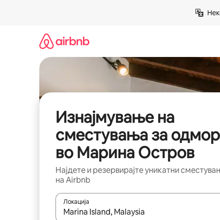
Прескокни
Нек
на
содржина
Изнајмување на
сместувања за одмор
во Марина Остров
Најдете и резервирајте уникатни сместува
на Airbnb
Локација
Кога резултатите се достапни, движете се со 