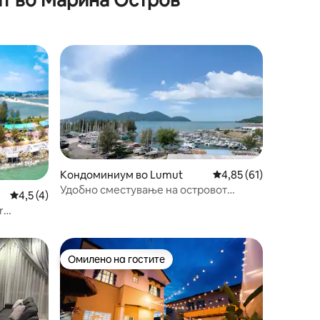
Кондоминиум во Lumut
Просечна оцена: 4,85
4,85 (61)
Удобно сместување на островот
Просечна оцена: 4,5 од 5, 4 рецензии
4,5 (4)
Марина ?
r
Омилено на гостите
Омилено на гостите